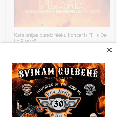
Katalonijas bundzinieku koncerts "Fills De
La Flama"
10.augustā 18:00 pie Stāmerienas pils Katalonijas
bundzinieku koncerts "Fills De La Flama".
Koncerts
Datums
12. novembris, 2022
Laiks
10.00
Atrašanās vieta
Druvienas Latviskās dzīvesziņas centrs