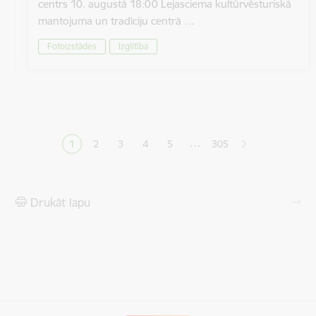
centrs 10. augustā 18:00 Lejasciema kultūrvēsturiskā
mantojuma un tradīciju centrā …
Fotoizstādes
Izglītība
Lapošana
…
1
2
3
4
5
305
Pašreizējā lapa
Lapa
Lapa
Lapa
Lapa
Drukāt lapu