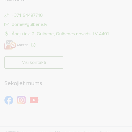
+371 64497710
E-pasts:
dome@gulbene.lv
Ābeļu iela 2, Gulbene, Gulbenes novads, LV-4401
Visi kontakti
Sekojiet mums