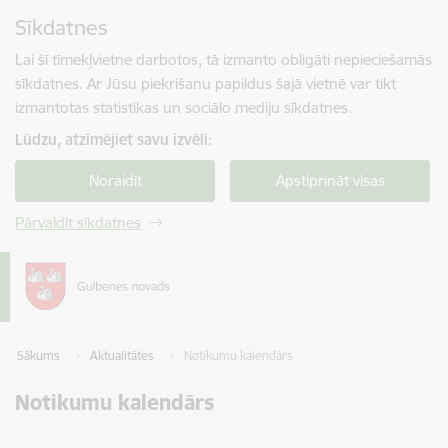
Pāriet uz lapas saturu
Sīkdatnes
Spied
lai meklētu
Enter
Lai šī tīmekļvietne darbotos, tā izmanto obligāti nepieciešamās
sīkdatnes. Ar Jūsu piekrišanu papildus šajā vietnē var tikt
izmantotas statistikas un sociālo mediju sīkdatnes.
Lūdzu, atzīmējiet savu izvēli:
Noraidīt
Apstiprināt visas
Pārvaldīt sīkdatnes
Sākums
Aktualitātes
Notikumu kalendārs
Notikumu kalendārs