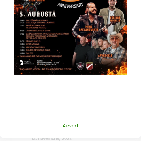
Kulinārā meistarklase "Šmorē ar Sanitu"
12. novembrī 10:00 Druvienas Latviskās dzīvesziņas
centrā kulinārā meistarklase "Šmorē kopā ar Sanitu".
Maksa dalībniekiem 10 EUR…
Meistarklase
Aizvērt
Datums
12. novembris, 2022