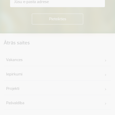
Kājene
Ātrās saites
Vakances
Iepirkumi
Projekti
Pašvaldība