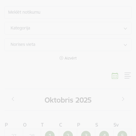
Meklēt notikumu
Kategorija
Norises vieta
Aizvērt
Oktobris 2025
P
O
T
C
P
S
Sv
1
2
3
4
5
27
28