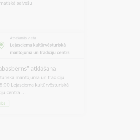
matiskā salvešu
Atrašanās vieta
Lejasciema kultūrvēsturiskā
mantojuma un tradīciju centrs
abasbērns” atklāšana
turiskā mantojuma un tradīciju
8:00 Lejasciema kultūrvēsturiskā
iju centrā …
tība