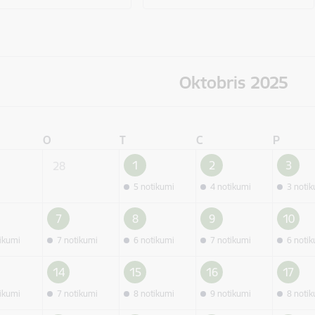
Oktobris 2025
O
T
C
P
1
2
3
28
5 notikumi
4 notikumi
3 noti
7
8
9
10
tikumi
7 notikumi
6 notikumi
7 notikumi
6 noti
14
15
16
17
tikumi
7 notikumi
8 notikumi
9 notikumi
8 noti