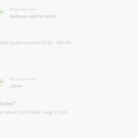
Atrašanās vieta
Gulbenes sporta centrs
 spēle Gulbenes Buki/BJSS - VEF BA
Atrašanās vieta
Litene
Rolise"
pa tālruni 26359804, ieeja 5 EUR.