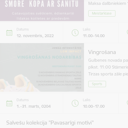
Maksa dalībniekie
Meistarklase
Datums
Laiks
12. novembris, 2022
11.00–14.00
Vingrošana
Gulbenes novada paš
plkst. 11:00 Stāmer
Tirzas sporta zāle 
Sports
Datums
Laiks
1.–31. marts, 0204
10.00–17.00
Salvešu kolekcija "Pavasarīgi motīvi"