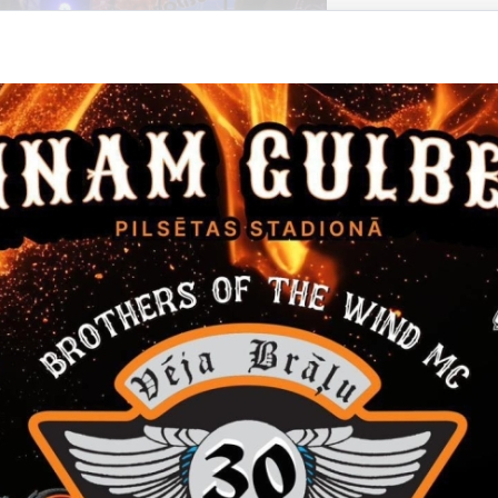
Datums
Laiks
14. janvāris, 2022
16.00
Filma "Janvāris"
Ieeja 5 EUR
Kino
Datums
Laiks
24. marts, 2022
12.00
Gulbenes novada skolēnu Teātra diena
24. martā Gulbenes kultūras centrā Gulbenes novada skolēnu 
Pasākums