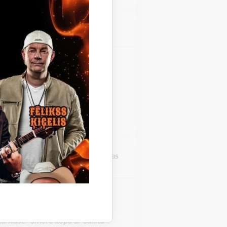
Atrašanās vieta
Stāmerienas pils
zinieku koncerts "Fills De
 Stāmerienas pils Katalonijas
 "Fills De La Flama".
Atrašanās vieta
Druvienas Latviskās dzīvesziņas
centrs
rklase "Šmorē ar Sanitu"
Druvienas Latviskās dzīvesziņas
tarklase "Šmorē kopā ar Sanitu".