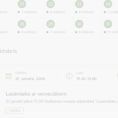
21
22
23
24
tikumi
7 notikumi
8 notikumi
9 notikumi
7 noti
28
29
30
31
tikumi
8 notikumi
7 notikumi
8 notikumi
11 not
ktobris
Datums
Laiks
27. janvāris, 0204
11.00–12.00
Lasāmlaiks ar vecvecākiem
27.janvārī plkst.11.00 Gulbenes novada bibliotēkā "Lasāmlaiks 
Izglītība