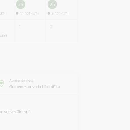
25
26
kumi
11 notikumi
8 notikumi
1
2
ikumi
Atrašanās vieta
Gulbenes novada bibliotēka
ar vecvecākiem".