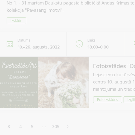
No 1. - 31.martam Daukstu pagasta bibliotēkā Andas Krimas te
kolekcija "Pavasarīgi motīvi".
Izstāde
Datums
Laiks
10.–26. augusts, 2022
18.00–0.00
Fotoizstādes “D
Lejasciema kultūrvēs
centrs 10. augustā 1
mantojuma un tradīc
Fotoizstādes
Izglī
ana
…
3
4
5
305
jā lapa
pa
Lapa
Lapa
Lapa