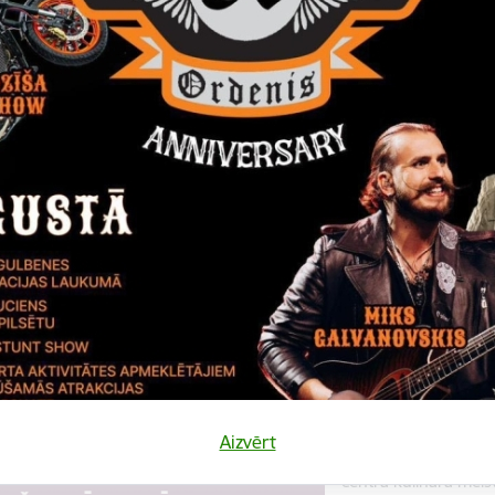
Datums
Laiks
10. augusts, 2022
18.00
Katalonijas bund
La Flama"
10.augustā 18:00 pie
bundzinieku koncerts
Koncerts
Datums
Laiks
12. novembris, 2022
10.00
Kulinārā meista
Aizvērt
12. novembrī 10:00 
centrā kulinārā meis