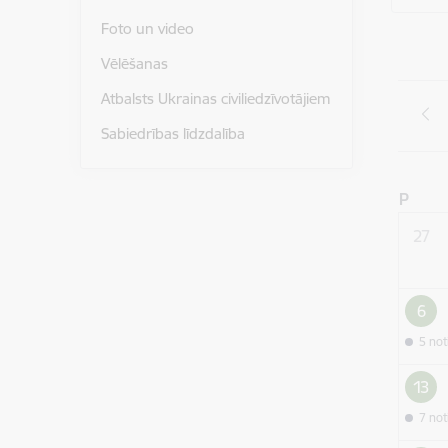
Foto un video
Vēlēšanas
Atbalsts Ukrainas civiliedzīvotājiem
Sabiedrības līdzdalība
P
27
6
5 no
13
7 no