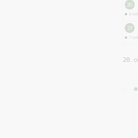
20
8 no
27
7 no
28. o