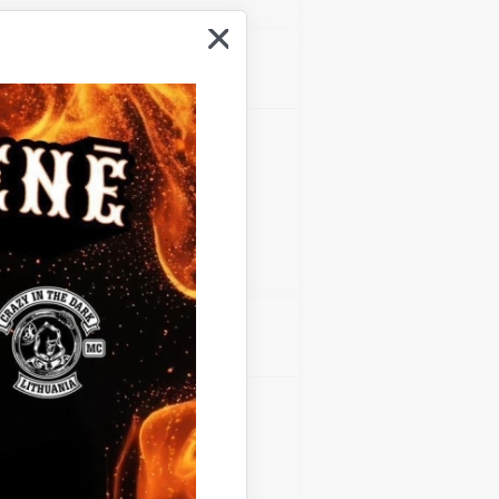
Atrašanās vieta
Gulbenes kultūras centrs
Atrašanās vieta
Gulbenes kultūras centrs
Teātra diena