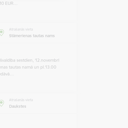
m 10 EUR…
Atrašanās vieta
Stāmerienas tautas nams
valdība sestdien, 12.novembrī
ienas tautas namā un pl.13.00
piedāvā…
Atrašanās vieta
Daukstes