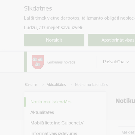
Pāriet uz lapas saturu
Sīkdatnes
Lai šī tīmekļvietne darbotos, tā izmanto obligāti nepiec
Lūdzu, atzīmējiet savu izvēli:
Noraidīt
Apstiprināt visas
Pašvaldība
Sākums
Aktualitātes
Notikumu kalendārs
Notik
Notikumu kalendārs
Aktualitātes
Mobilā lietotne GulbeneLV
Meklēt
Informatīvais izdevums