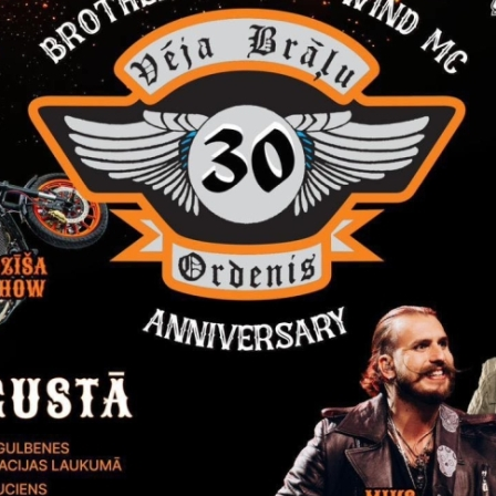
Reģistrē, ka tiek parādīts modālais logs.
nepieciešamas,
Reģistrē unikālu ID, kas tiek izmantots statist
arbību un
par to, kā apmeklētājs izmanto vietni.
nepieciešamas,
arbību un
Izmanto Google Analytics, lai samazinātu piep
nepieciešamas,
Reģistrē unikālu ID, kas tiek izmantots statist
arbību un
par to, kā apmeklētājs izmanto vietni.
nepieciešamas,
Reģistrē unikālu ID priekš jaunākās GA 4 versij
arbību un
izmantots statistisko datu iegūšanai par to, k
izmanto vietni.