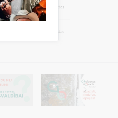
ura koplietošanai,
o personu sociālos
24 stundas
tent
24 stundas