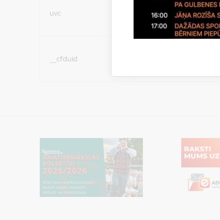
Sociālo mediju sīkdatn
uvc
(nepieciešamas, lai Jūs 
ar saturu sociālajos tīk
Sociālo mediju sīkdatn
__cfduid
(nepieciešamas, lai Jūs 
ar saturu sociālajos tīk