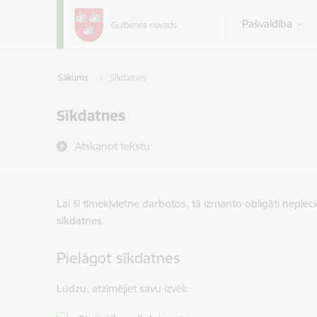
Pāriet uz lapas saturu
Pašvaldība
Sākums
Sīkdatnes
Sīkdatnes
Atskaņot tekstu
Lai šī tīmekļvietne darbotos, tā izmanto obligāti nepiec
sīkdatnes.
Pielāgot sīkdatnes
Lūdzu, atzīmējiet savu izvēli: