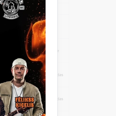
Sesija
isko datu iegūšanai
2 gadi
rasījuma līmeni.
1 minūte
isko datu iegūšanai
24 stundas
as, kas tiek
ā apmeklētājs
24 stundas