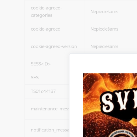
cookie-agreed-
Nepieciešams
categories
cookie-agreed
Nepieciešams
cookie-agreed-version
Nepieciešams
SESS<ID>
Nepieciešams
SES
Nepieciešams
TS01c44137
Nepieciešams
maintenance_message
Nepieciešams
notification_messages
Nepieciešams