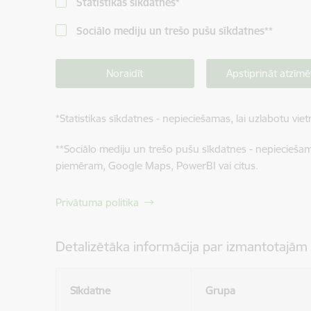
Statistikas sīkdatnes
*
Sociālo mediju un trešo pušu sīkdatnes
**
Noraidīt
Apstiprināt atzīmē
*
Statistikas sīkdatnes - nepieciešamas, lai uzlabotu v
**
Sociālo mediju un trešo pušu sīkdatnes - nepieciešamas
piemēram, Google Maps, PowerBI vai citus.
Privātuma politika
Detalizētāka informācija par izmantotajām
Sīkdatne
Grupa