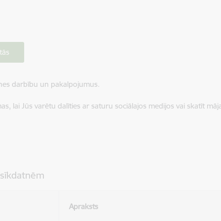
tās
ietnes darbību un pakalpojumus.
, lai Jūs varētu dalīties ar saturu sociālajos medijos vai skatīt mā
 sīkdatnēm
Apraksts