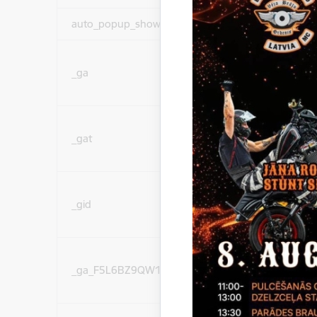
auto_popup_showed
Nepieciešams
Statistikas sīkdatnes (
_ga
lai uzlabotu vietnes d
pakalpojumus)
Statistikas sīkdatnes (
_gat
lai uzlabotu vietnes d
pakalpojumus)
Statistikas sīkdatnes (
_gid
lai uzlabotu vietnes d
pakalpojumus)
Statistikas sīkdatnes (
_ga_F5L6BZ9QW1
lai uzlabotu vietnes d
pakalpojumus)