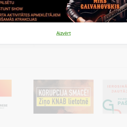
es
Šīs sīkdatnes ir paredzētas tādu vietņu un sat
varētu dalīties
kas jūs interesē mūsu vietnē, izmantojot treš
los)
tīklus vai citas vietnes.
es
Aizvērt
varētu dalīties
Cookie is needed for all users for sharing con
los)