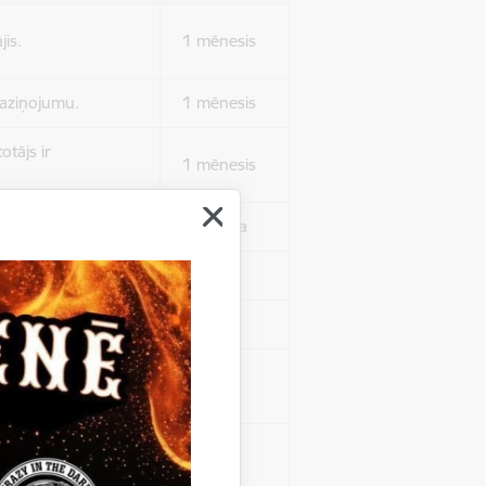
jis.
1 mēnesis
 paziņojumu.
1 mēnesis
otājs ir
1 mēnesis
 autentificētos.
1 stunda
kļa.
Sesija
Sesija
 nerādītu
Sesija
ēruši tos.
 nerādītu
Sesija
ēruši tos.