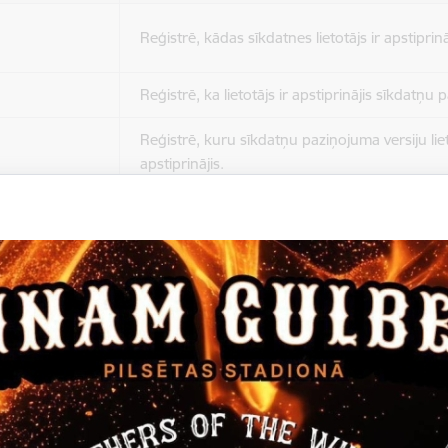
Reģistrē, kādas sīkdatnes lietotājs ir apstiprinā
Reģistrē, ka lietotājs ir apstiprinājis sīkdatņu
Reģistrē, kuru sīkdatņu paziņojuma versiju liet
apstiprinājis.
Nepieciešams tikai satura administratoriem, lai
Sesijas uzturēšana no slodzes dalīšanas viedo
Drošības politikas sesija.
Sīkdatne ir nepieciešama, lai visiem lietotājiem
ziņojumus pēc tam, kad viņi ir izlasījuši un aizv
Sīkdatne ir nepieciešama, lai visiem lietotājiem
ziņojumus pēc tam, kad viņi ir izlasījuši un aizv