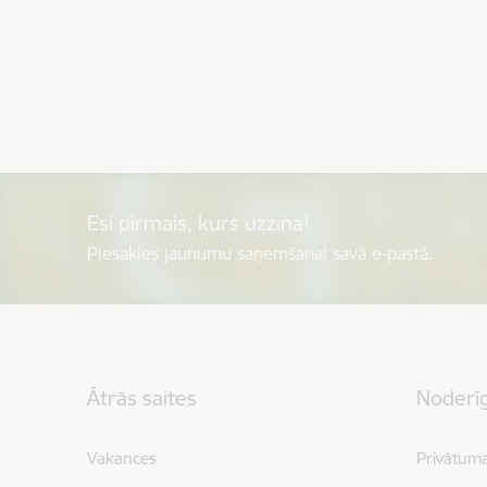
Esi pirmais, kurš uzzina!
Piesakies jaunumu saņemšanai savā e-pastā.
Kājene
Ātrās saites
Noderīg
Vakances
Privātuma