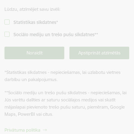
Lūdzu, atzīmējiet savu izvēli:
Statistikas sīkdatnes
*
Sociālo mediju un trešo pušu sīkdatnes
**
Noraidīt
Apstiprināt atzīmētās
*
Statistikas sīkdatnes - nepieciešamas, lai uzlabotu vietnes
darbību un pakalpojumus.
**
Sociālo mediju un trešo pušu sīkdatnes - nepieciešamas, lai
Jūs varētu dalīties ar saturu sociālajos medijos vai skatīt
mājaslapai pievienoto trešo pušu saturu, piemēram, Google
Maps, PowerBI vai citus.
Privātuma politika