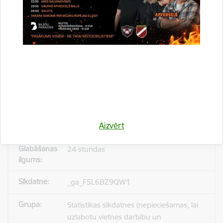
_gid
Statistikas sīkdatnes (nepieciešamas, lai
uzlabotu vietnes darbību un
pakalpojumus)
Reģistrē unikālu ID, kas tiek izmantots
statistisko datu iegūšanai par to, kā
Aizvērt
apmeklētājs izmanto vietni.
24 stundas
_ga_F5L6BZ9QW1
Statistikas sīkdatnes (nepieciešamas, lai
uzlabotu vietnes darbību un