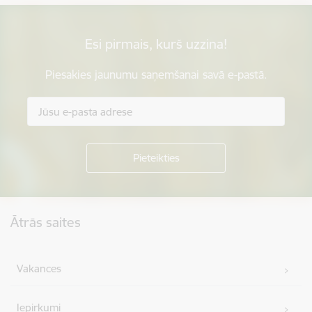
Esi pirmais, kurš uzzina!
Piesakies jaunumu saņemšanai savā e-pastā.
Kājene
Ātrās saites
Vakances
Iepirkumi