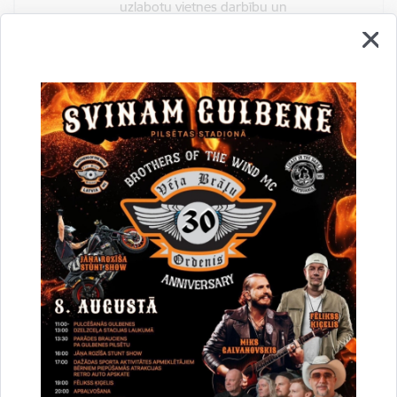
uzlabotu vietnes darbību un
pakalpojumus)
Reģistrē unikālu ID, kas tiek izmantots
statistisko datu iegūšanai par to, kā
apmeklētājs izmanto vietni.
2 gadi
_gat
Statistikas sīkdatnes (nepieciešamas, lai
uzlabotu vietnes darbību un
pakalpojumus)
Izmanto Google Analytics, lai samazinātu
pieprasījuma līmeni.
1 minūte