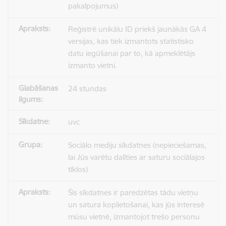
pakalpojumus)
Reģistrē unikālu ID priekš jaunākās GA 4
versijas, kas tiek izmantots statistisko
datu iegūšanai par to, kā apmeklētājs
izmanto vietni.
24 stundas
uvc
Sociālo mediju sīkdatnes (nepieciešamas,
lai Jūs varētu dalīties ar saturu sociālajos
tīklos)
Šīs sīkdatnes ir paredzētas tādu vietņu
un satura koplietošanai, kas jūs interesē
mūsu vietnē, izmantojot trešo personu