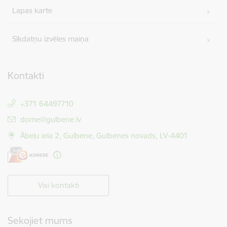
Lapas karte
Sīkdatņu izvēles maiņa
Kontakti
+371 64497710
E-pasts:
dome@gulbene.lv
Ābeļu iela 2, Gulbene, Gulbenes novads, LV-4401
Visi kontakti
Sekojiet mums