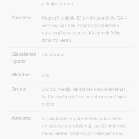
pakalpojumus)
Reģistrē unikālu ID priekš jaunākās GA 4
versijas, kas tiek izmantots statistisko
datu iegūšanai par to, kā apmeklētājs
izmanto vietni.
24 stundas
uvc
Sociālo mediju sīkdatnes (nepieciešamas,
lai Jūs varētu dalīties ar saturu sociālajos
tīklos)
Šīs sīkdatnes ir paredzētas tādu vietņu
un satura koplietošanai, kas jūs interesē
mūsu vietnē, izmantojot trešo personu