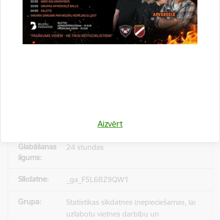
_gid
Statistikas sīkdatnes (nepieciešamas, lai
uzlabotu vietnes darbību un
pakalpojumus)
Reģistrē unikālu ID, kas tiek izmantots
statistisko datu iegūšanai par to, kā
Aizvērt
apmeklētājs izmanto vietni.
24 stundas
_ga_F5L6BZ9QW1
Statistikas sīkdatnes (nepieciešamas, lai
uzlabotu vietnes darbību un