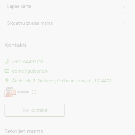
Lapas karte
Sīkdatņu izvēles maiņa
Kontakti
+371 64497710
E-pasts:
dome@gulbene.lv
Ābeļu iela 2, Gulbene, Gulbenes novads, LV-4401
Visi kontakti
Sekojiet mums