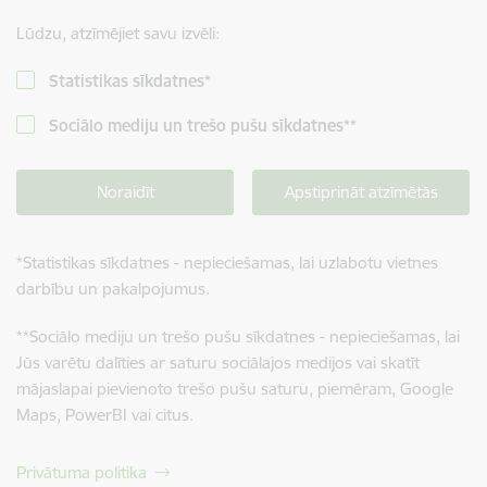
Lūdzu, atzīmējiet savu izvēli:
Statistikas sīkdatnes
*
Sociālo mediju un trešo pušu sīkdatnes
**
Noraidīt
Apstiprināt atzīmētās
*
Statistikas sīkdatnes - nepieciešamas, lai uzlabotu vietnes
darbību un pakalpojumus.
**
Sociālo mediju un trešo pušu sīkdatnes - nepieciešamas, lai
Jūs varētu dalīties ar saturu sociālajos medijos vai skatīt
mājaslapai pievienoto trešo pušu saturu, piemēram, Google
Maps, PowerBI vai citus.
Privātuma politika