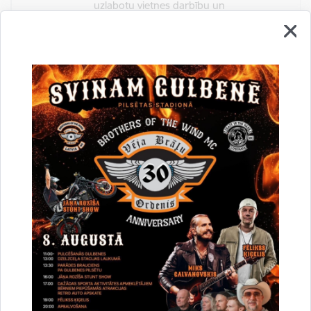
uzlabotu vietnes darbību un
pakalpojumus)
Reģistrē unikālu ID, kas tiek izmantots
statistisko datu iegūšanai par to, kā
apmeklētājs izmanto vietni.
2 gadi
_gat
Statistikas sīkdatnes (nepieciešamas, lai
uzlabotu vietnes darbību un
pakalpojumus)
Izmanto Google Analytics, lai samazinātu
pieprasījuma līmeni.
1 minūte