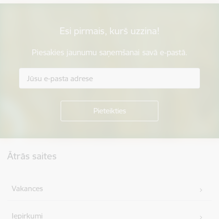
Esi pirmais, kurš uzzina!
Piesakies jaunumu saņemšanai savā e-pastā.
Kājene
Ātrās saites
Vakances
Iepirkumi