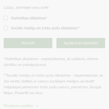
Lūdzu, atzīmējiet savu izvēli:
Statistikas sīkdatnes
*
Sociālo mediju un trešo pušu sīkdatnes
**
Noraidīt
Apstiprināt atzīmētās
*
Statistikas sīkdatnes - nepieciešamas, lai uzlabotu vietnes
darbību un pakalpojumus.
**
Sociālo mediju un trešo pušu sīkdatnes - nepieciešamas, lai
Jūs varētu dalīties ar saturu sociālajos medijos vai skatīt
mājaslapai pievienoto trešo pušu saturu, piemēram, Google
Maps, PowerBI vai citus.
Privātuma politika