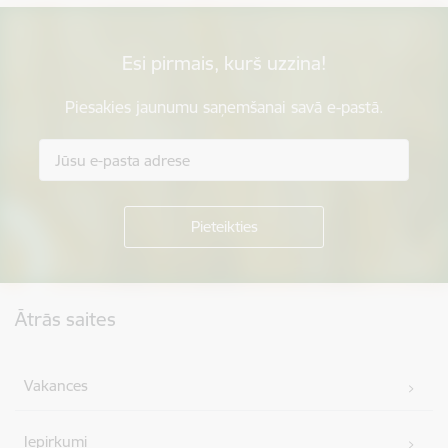
Esi pirmais, kurš uzzina!
Piesakies jaunumu saņemšanai savā e-pastā.
Kājene
Ātrās saites
Vakances
Iepirkumi