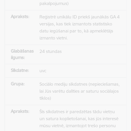
pakalpojumus)
Reģistrē unikālu ID priekš jaunākās GA 4
versijas, kas tiek izmantots statistisko
datu iegūšanai par to, kā apmeklētājs
izmanto vietni.
24 stundas
uvc
Sociālo mediju sīkdatnes (nepieciešamas,
lai Jūs varētu dalīties ar saturu sociālajos
tīklos)
Šīs sīkdatnes ir paredzētas tādu vietņu
un satura koplietošanai, kas jūs interesē
mūsu vietnē, izmantojot trešo personu