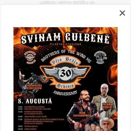
uzlabotu vietnes darbību un
pakalpojumus)
Reģistrē unikālu ID, kas tiek izmantots
statistisko datu iegūšanai par to, kā
apmeklētājs izmanto vietni.
2 gadi
_gat
Statistikas sīkdatnes (nepieciešamas, lai
uzlabotu vietnes darbību un
pakalpojumus)
Izmanto Google Analytics, lai samazinātu
pieprasījuma līmeni.
1 minūte