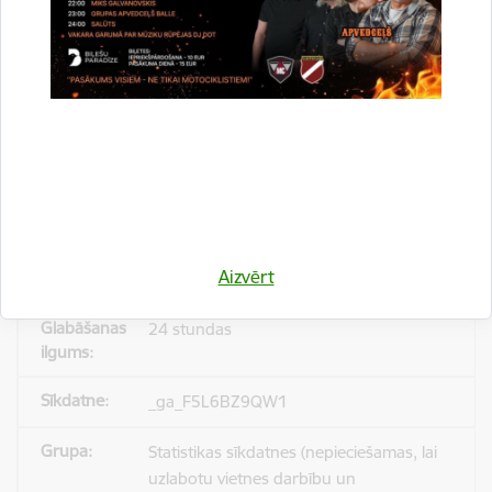
_gid
Statistikas sīkdatnes (nepieciešamas, lai
uzlabotu vietnes darbību un
pakalpojumus)
Reģistrē unikālu ID, kas tiek izmantots
statistisko datu iegūšanai par to, kā
Aizvērt
apmeklētājs izmanto vietni.
24 stundas
_ga_F5L6BZ9QW1
Statistikas sīkdatnes (nepieciešamas, lai
uzlabotu vietnes darbību un