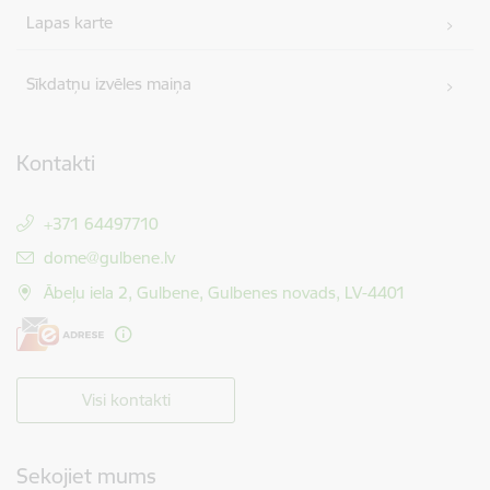
Lapas karte
Sīkdatņu izvēles maiņa
Kontakti
+371 64497710
E-pasts:
dome@gulbene.lv
Ābeļu iela 2, Gulbene, Gulbenes novads, LV-4401
Visi kontakti
Sekojiet mums