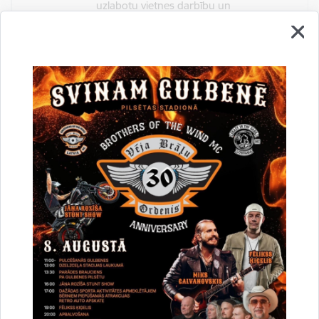
uzlabotu vietnes darbību un
pakalpojumus)
Reģistrē unikālu ID, kas tiek izmantots
statistisko datu iegūšanai par to, kā
apmeklētājs izmanto vietni.
2 gadi
_gat
Statistikas sīkdatnes (nepieciešamas, lai
uzlabotu vietnes darbību un
pakalpojumus)
Izmanto Google Analytics, lai samazinātu
pieprasījuma līmeni.
1 minūte