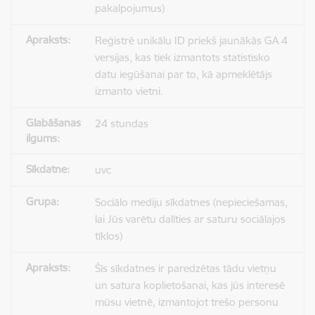
pakalpojumus)
Reģistrē unikālu ID priekš jaunākās GA 4
versijas, kas tiek izmantots statistisko
datu iegūšanai par to, kā apmeklētājs
izmanto vietni.
24 stundas
uvc
Sociālo mediju sīkdatnes (nepieciešamas,
lai Jūs varētu dalīties ar saturu sociālajos
tīklos)
Šīs sīkdatnes ir paredzētas tādu vietņu
un satura koplietošanai, kas jūs interesē
mūsu vietnē, izmantojot trešo personu