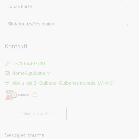
Lapas karte
Sīkdatņu izvēles maiņa
Kontakti
+371 64497710
E-pasts:
dome@gulbene.lv
Ābeļu iela 2, Gulbene, Gulbenes novads, LV-4401
Visi kontakti
Sekojiet mums