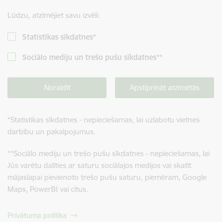
Lūdzu, atzīmējiet savu izvēli:
Statistikas sīkdatnes
*
Sociālo mediju un trešo pušu sīkdatnes
**
Noraidīt
Apstiprināt atzīmētās
*
Statistikas sīkdatnes - nepieciešamas, lai uzlabotu vietnes
darbību un pakalpojumus.
**
Sociālo mediju un trešo pušu sīkdatnes - nepieciešamas, lai
Jūs varētu dalīties ar saturu sociālajos medijos vai skatīt
mājaslapai pievienoto trešo pušu saturu, piemēram, Google
Maps, PowerBI vai citus.
Privātuma politika