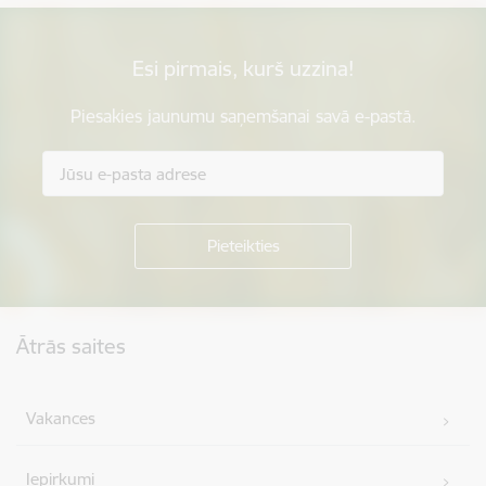
Esi pirmais, kurš uzzina!
Piesakies jaunumu saņemšanai savā e-pastā.
Kājene
Ātrās saites
Vakances
Iepirkumi