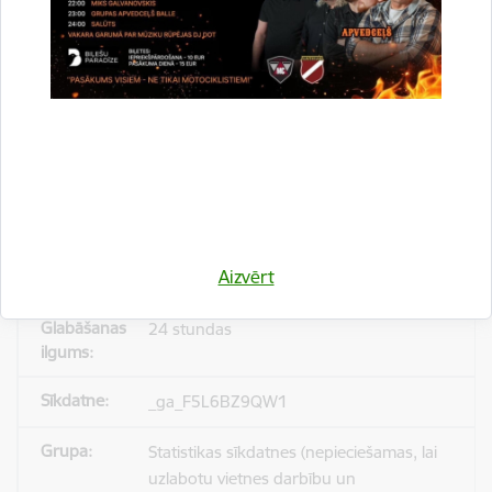
_gid
Statistikas sīkdatnes (nepieciešamas, lai
uzlabotu vietnes darbību un
pakalpojumus)
Reģistrē unikālu ID, kas tiek izmantots
statistisko datu iegūšanai par to, kā
Aizvērt
apmeklētājs izmanto vietni.
24 stundas
_ga_F5L6BZ9QW1
Statistikas sīkdatnes (nepieciešamas, lai
uzlabotu vietnes darbību un