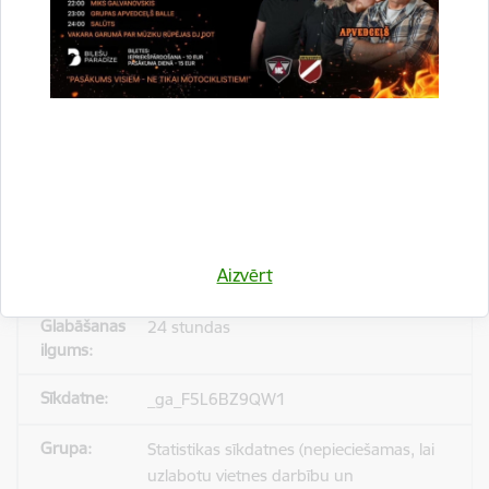
_gid
Statistikas sīkdatnes (nepieciešamas, lai
uzlabotu vietnes darbību un
pakalpojumus)
Reģistrē unikālu ID, kas tiek izmantots
statistisko datu iegūšanai par to, kā
Aizvērt
apmeklētājs izmanto vietni.
24 stundas
_ga_F5L6BZ9QW1
Statistikas sīkdatnes (nepieciešamas, lai
uzlabotu vietnes darbību un