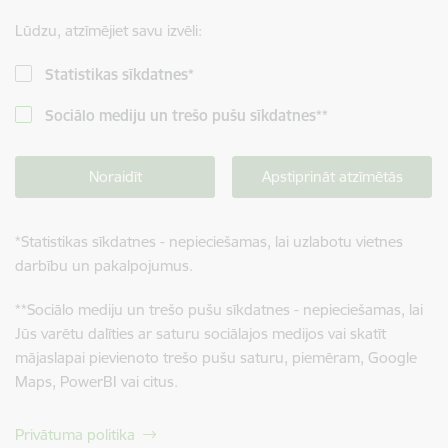
Lūdzu, atzīmējiet savu izvēli:
Statistikas sīkdatnes
*
Sociālo mediju un trešo pušu sīkdatnes
**
Noraidīt
Apstiprināt atzīmētās
*
Statistikas sīkdatnes - nepieciešamas, lai uzlabotu vietnes
darbību un pakalpojumus.
**
Sociālo mediju un trešo pušu sīkdatnes - nepieciešamas, lai
Jūs varētu dalīties ar saturu sociālajos medijos vai skatīt
mājaslapai pievienoto trešo pušu saturu, piemēram, Google
Maps, PowerBI vai citus.
Privātuma politika