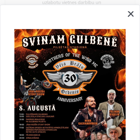
uzlabotu vietnes darbību un
pakalpojumus)
Reģistrē unikālu ID, kas tiek izmantots
statistisko datu iegūšanai par to, kā
apmeklētājs izmanto vietni.
2 gadi
_gat
Statistikas sīkdatnes (nepieciešamas, lai
uzlabotu vietnes darbību un
pakalpojumus)
Izmanto Google Analytics, lai samazinātu
pieprasījuma līmeni.
1 minūte