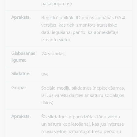
pakalpojumus)
Reģistrē unikālu ID priekš jaunākās GA 4
versijas, kas tiek izmantots statistisko
datu iegūšanai par to, kā apmeklētājs
izmanto vietni.
24 stundas
uvc
Sociālo mediju sīkdatnes (nepieciešamas,
lai Jūs varētu dalīties ar saturu sociālajos
tīklos)
Šīs sīkdatnes ir paredzētas tādu vietņu
un satura koplietošanai, kas jūs interesē
mūsu vietnē, izmantojot trešo personu