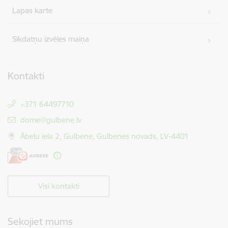
Lapas karte
Sīkdatņu izvēles maiņa
Kontakti
+371 64497710
E-pasts:
dome@gulbene.lv
Ābeļu iela 2, Gulbene, Gulbenes novads, LV-4401
Visi kontakti
Sekojiet mums