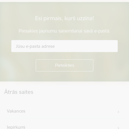
Esi pirmais, kurš uzzina!
Piesakies jaunumu saņemšanai savā e-pastā.
Kājene
Ātrās saites
Vakances
Iepirkumi