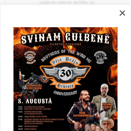
uzlabotu vietnes darbību un
pakalpojumus)
Reģistrē unikālu ID, kas tiek izmantots
statistisko datu iegūšanai par to, kā
apmeklētājs izmanto vietni.
2 gadi
_gat
Statistikas sīkdatnes (nepieciešamas, lai
uzlabotu vietnes darbību un
pakalpojumus)
Izmanto Google Analytics, lai samazinātu
pieprasījuma līmeni.
1 minūte