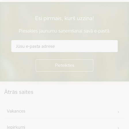
Esi pirmais, kurš uzzina!
Piesakies jaunumu saņemšanai savā e-pastā.
Kājene
Ātrās saites
Vakances
Iepirkumi