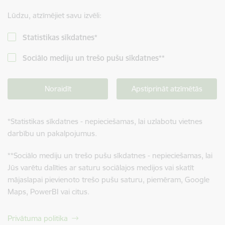
Lūdzu, atzīmējiet savu izvēli:
Statistikas sīkdatnes
*
Sociālo mediju un trešo pušu sīkdatnes
**
Noraidīt
Apstiprināt atzīmētās
*
Statistikas sīkdatnes - nepieciešamas, lai uzlabotu vietnes
darbību un pakalpojumus.
**
Sociālo mediju un trešo pušu sīkdatnes - nepieciešamas, lai
Jūs varētu dalīties ar saturu sociālajos medijos vai skatīt
mājaslapai pievienoto trešo pušu saturu, piemēram, Google
Maps, PowerBI vai citus.
Privātuma politika