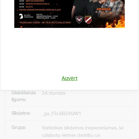
_gid
Statistikas sīkdatnes (nepieciešamas, lai
uzlabotu vietnes darbību un
pakalpojumus)
Reģistrē unikālu ID, kas tiek izmantots
statistisko datu iegūšanai par to, kā
Aizvērt
apmeklētājs izmanto vietni.
24 stundas
_ga_F5L6BZ9QW1
Statistikas sīkdatnes (nepieciešamas, lai
uzlabotu vietnes darbību un