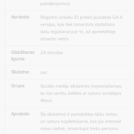
pakalpojumus)
Reģistrē unikālu ID priekš jaunākās GA 4
versijas, kas tiek izmantots statistisko
datu iegūšanai par to, kā apmeklētājs
izmanto vietni.
24 stundas
uvc
Sociālo mediju sīkdatnes (nepieciešamas,
lai Jūs varētu dalīties ar saturu sociālajos
tīklos)
Šīs sīkdatnes ir paredzētas tādu vietņu
un satura koplietošanai, kas jūs interesē
mūsu vietnē, izmantojot trešo personu