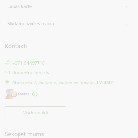
Lapas karte
Sīkdatņu izvēles maiņa
Kontakti
+371 64497710
E-pasts:
dome@gulbene.lv
Ābeļu iela 2, Gulbene, Gulbenes novads, LV-4401
Visi kontakti
Sekojiet mums