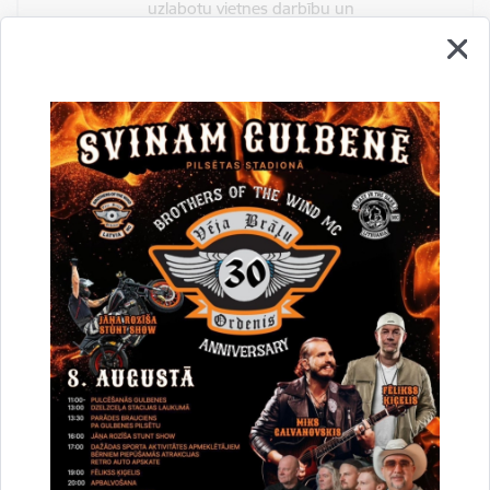
uzlabotu vietnes darbību un
pakalpojumus)
Reģistrē unikālu ID, kas tiek izmantots
statistisko datu iegūšanai par to, kā
apmeklētājs izmanto vietni.
2 gadi
_gat
Statistikas sīkdatnes (nepieciešamas, lai
uzlabotu vietnes darbību un
pakalpojumus)
Izmanto Google Analytics, lai samazinātu
pieprasījuma līmeni.
1 minūte