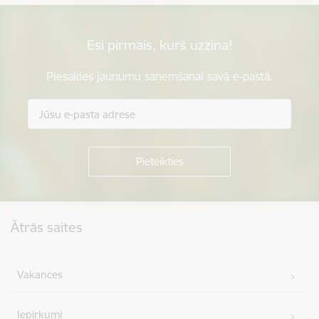
Esi pirmais, kurš uzzina!
Piesakies jaunumu saņemšanai savā e-pastā.
Kājene
Ātrās saites
Vakances
Iepirkumi