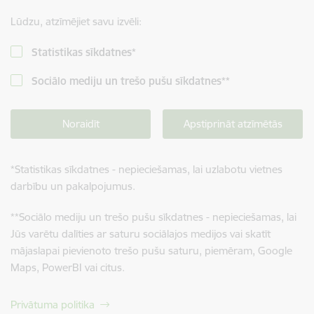
Lūdzu, atzīmējiet savu izvēli:
Statistikas sīkdatnes
*
Sociālo mediju un trešo pušu sīkdatnes
**
Noraidīt
Apstiprināt atzīmētās
*
Statistikas sīkdatnes - nepieciešamas, lai uzlabotu vietnes
darbību un pakalpojumus.
**
Sociālo mediju un trešo pušu sīkdatnes - nepieciešamas, lai
Jūs varētu dalīties ar saturu sociālajos medijos vai skatīt
mājaslapai pievienoto trešo pušu saturu, piemēram, Google
Maps, PowerBI vai citus.
Privātuma politika