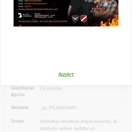
_gid
Statistikas sīkdatnes (nepieciešamas, lai
uzlabotu vietnes darbību un
pakalpojumus)
Reģistrē unikālu ID, kas tiek izmantots
statistisko datu iegūšanai par to, kā
Aizvērt
apmeklētājs izmanto vietni.
24 stundas
_ga_F5L6BZ9QW1
Statistikas sīkdatnes (nepieciešamas, lai
uzlabotu vietnes darbību un