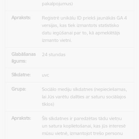
pakalpojumus)
Reģistrē unikālu ID priekš jaunākās GA 4
versijas, kas tiek izmantots statistisko
datu iegūšanai par to, kā apmeklētājs
izmanto vietni.
24 stundas
uvc
Sociālo mediju sīkdatnes (nepieciešamas,
lai Jūs varētu dalīties ar saturu sociālajos
tīklos)
Šīs sīkdatnes ir paredzētas tādu vietņu
un satura koplietošanai, kas jūs interesē
mūsu vietnē, izmantojot trešo personu