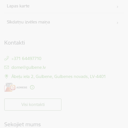
Lapas karte
Sīkdatņu izvēles maiņa
Kontakti
+371 64497710
E-pasts:
dome@gulbene.lv
Ābeļu iela 2, Gulbene, Gulbenes novads, LV-4401
Visi kontakti
Sekojiet mums