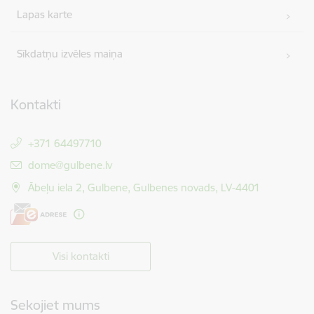
Lapas karte
Sīkdatņu izvēles maiņa
Kontakti
+371 64497710
E-pasts:
dome@gulbene.lv
Ābeļu iela 2, Gulbene, Gulbenes novads, LV-4401
Visi kontakti
Sekojiet mums