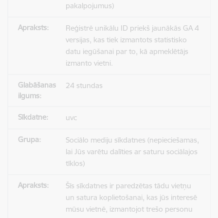
pakalpojumus)
Reģistrē unikālu ID priekš jaunākās GA 4
versijas, kas tiek izmantots statistisko
datu iegūšanai par to, kā apmeklētājs
izmanto vietni.
24 stundas
uvc
Sociālo mediju sīkdatnes (nepieciešamas,
lai Jūs varētu dalīties ar saturu sociālajos
tīklos)
Šīs sīkdatnes ir paredzētas tādu vietņu
un satura koplietošanai, kas jūs interesē
mūsu vietnē, izmantojot trešo personu