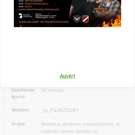
_gid
Statistikas sīkdatnes (nepieciešamas, lai
uzlabotu vietnes darbību un
pakalpojumus)
Reģistrē unikālu ID, kas tiek izmantots
statistisko datu iegūšanai par to, kā
Aizvērt
apmeklētājs izmanto vietni.
24 stundas
_ga_F5L6BZ9QW1
Statistikas sīkdatnes (nepieciešamas, lai
uzlabotu vietnes darbību un