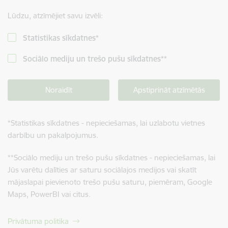
Lūdzu, atzīmējiet savu izvēli:
Statistikas sīkdatnes
*
Sociālo mediju un trešo pušu sīkdatnes
**
Noraidīt
Apstiprināt atzīmētās
*
Statistikas sīkdatnes - nepieciešamas, lai uzlabotu vietnes
darbību un pakalpojumus.
**
Sociālo mediju un trešo pušu sīkdatnes - nepieciešamas, lai
Jūs varētu dalīties ar saturu sociālajos medijos vai skatīt
mājaslapai pievienoto trešo pušu saturu, piemēram, Google
Maps, PowerBI vai citus.
Privātuma politika