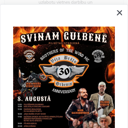
uzlabotu vietnes darbību un
pakalpojumus)
Reģistrē unikālu ID, kas tiek izmantots
statistisko datu iegūšanai par to, kā
apmeklētājs izmanto vietni.
2 gadi
_gat
Statistikas sīkdatnes (nepieciešamas, lai
uzlabotu vietnes darbību un
pakalpojumus)
Izmanto Google Analytics, lai samazinātu
pieprasījuma līmeni.
1 minūte