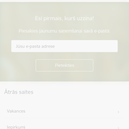
Esi pirmais, kurš uzzina!
Piesakies jaunumu saņemšanai savā e-pastā.
Kājene
Ātrās saites
Vakances
Iepirkumi