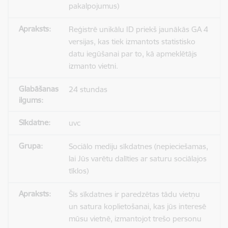
pakalpojumus)
Reģistrē unikālu ID priekš jaunākās GA 4
versijas, kas tiek izmantots statistisko
datu iegūšanai par to, kā apmeklētājs
izmanto vietni.
24 stundas
uvc
Sociālo mediju sīkdatnes (nepieciešamas,
lai Jūs varētu dalīties ar saturu sociālajos
tīklos)
Šīs sīkdatnes ir paredzētas tādu vietņu
un satura koplietošanai, kas jūs interesē
mūsu vietnē, izmantojot trešo personu