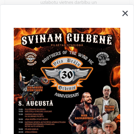
uzlabotu vietnes darbību un
pakalpojumus)
Reģistrē unikālu ID, kas tiek izmantots
statistisko datu iegūšanai par to, kā
apmeklētājs izmanto vietni.
2 gadi
_gat
Statistikas sīkdatnes (nepieciešamas, lai
uzlabotu vietnes darbību un
pakalpojumus)
Izmanto Google Analytics, lai samazinātu
pieprasījuma līmeni.
1 minūte