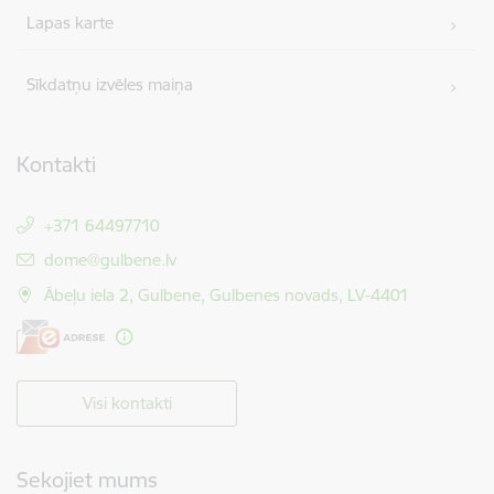
Lapas karte
Sīkdatņu izvēles maiņa
Kontakti
+371 64497710
E-pasts:
dome@gulbene.lv
Ābeļu iela 2, Gulbene, Gulbenes novads, LV-4401
Visi kontakti
Sekojiet mums