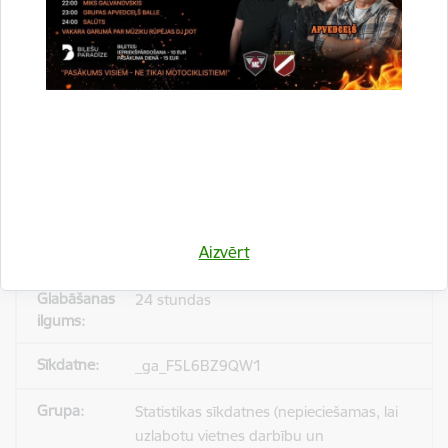
_gid
Statistikas sīkdatnes (nepieciešamas, lai
uzlabotu vietnes darbību un
pakalpojumus)
Reģistrē unikālu ID, kas tiek izmantots
statistisko datu iegūšanai par to, kā
Aizvērt
apmeklētājs izmanto vietni.
24 stundas
_ga_F5L6BZ9QW1
Statistikas sīkdatnes (nepieciešamas, lai
uzlabotu vietnes darbību un