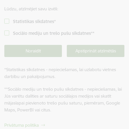
Lūdzu, atzīmējiet savu izvēli:
Statistikas sīkdatnes
*
Sociālo mediju un trešo pušu sīkdatnes
**
Noraidīt
Apstiprināt atzīmētās
*
Statistikas sīkdatnes - nepieciešamas, lai uzlabotu vietnes
darbību un pakalpojumus.
**
Sociālo mediju un trešo pušu sīkdatnes - nepieciešamas, lai
Jūs varētu dalīties ar saturu sociālajos medijos vai skatīt
mājaslapai pievienoto trešo pušu saturu, piemēram, Google
Maps, PowerBI vai citus.
Privātuma politika