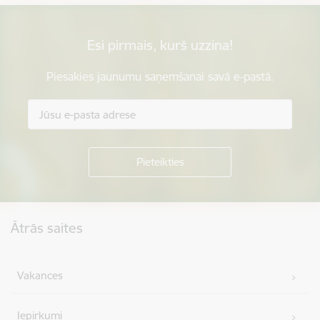
Esi pirmais, kurš uzzina!
Piesakies jaunumu saņemšanai savā e-pastā.
Kājene
Ātrās saites
Vakances
Iepirkumi