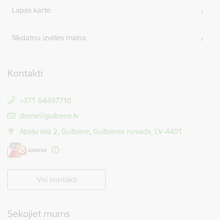
Lapas karte
Sīkdatņu izvēles maiņa
Kontakti
+371 64497710
E-pasts:
dome@gulbene.lv
Ābeļu iela 2, Gulbene, Gulbenes novads, LV-4401
Visi kontakti
Sekojiet mums