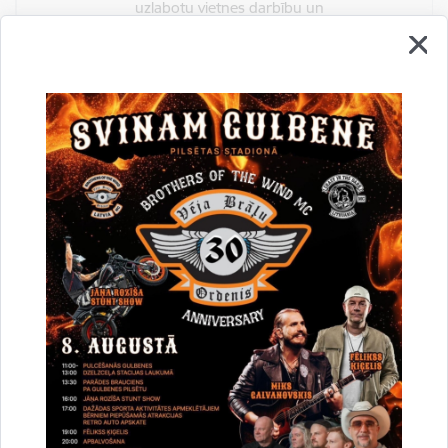
uzlabotu vietnes darbību un
pakalpojumus)
Reģistrē unikālu ID, kas tiek izmantots
statistisko datu iegūšanai par to, kā
apmeklētājs izmanto vietni.
2 gadi
_gat
Statistikas sīkdatnes (nepieciešamas, lai
uzlabotu vietnes darbību un
pakalpojumus)
Izmanto Google Analytics, lai samazinātu
pieprasījuma līmeni.
1 minūte