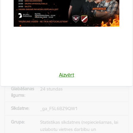
_gid
Statistikas sīkdatnes (nepieciešamas, lai
uzlabotu vietnes darbību un
pakalpojumus)
Reģistrē unikālu ID, kas tiek izmantots
statistisko datu iegūšanai par to, kā
Aizvērt
apmeklētājs izmanto vietni.
24 stundas
_ga_F5L6BZ9QW1
Statistikas sīkdatnes (nepieciešamas, lai
uzlabotu vietnes darbību un