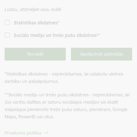
Lūdzu, atzīmējiet savu izvēli:
Statistikas sīkdatnes
*
Sociālo mediju un trešo pušu sīkdatnes
**
Noraidīt
Apstiprināt atzīmētās
*
Statistikas sīkdatnes - nepieciešamas, lai uzlabotu vietnes
darbību un pakalpojumus.
**
Sociālo mediju un trešo pušu sīkdatnes - nepieciešamas, lai
Jūs varētu dalīties ar saturu sociālajos medijos vai skatīt
mājaslapai pievienoto trešo pušu saturu, piemēram, Google
Maps, PowerBI vai citus.
Privātuma politika