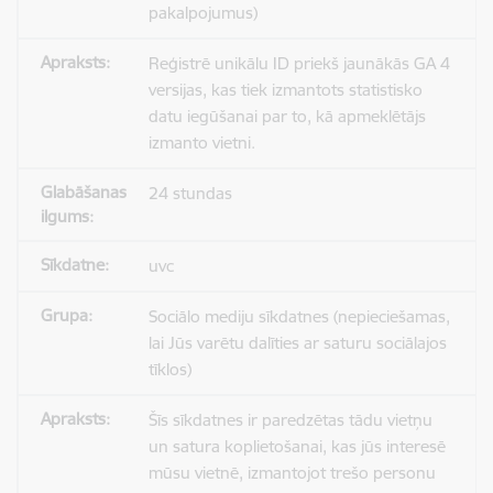
pakalpojumus)
Reģistrē unikālu ID priekš jaunākās GA 4
versijas, kas tiek izmantots statistisko
datu iegūšanai par to, kā apmeklētājs
izmanto vietni.
24 stundas
uvc
Sociālo mediju sīkdatnes (nepieciešamas,
lai Jūs varētu dalīties ar saturu sociālajos
tīklos)
Šīs sīkdatnes ir paredzētas tādu vietņu
un satura koplietošanai, kas jūs interesē
mūsu vietnē, izmantojot trešo personu