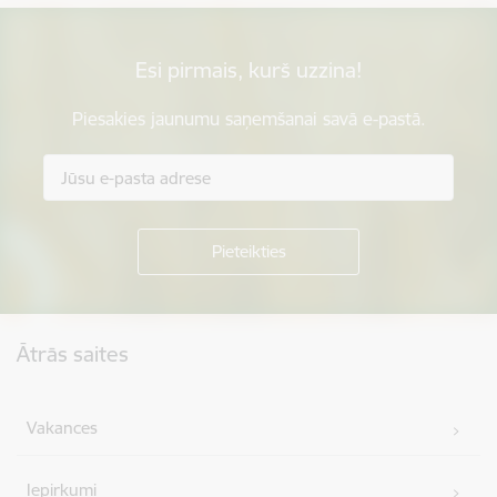
Esi pirmais, kurš uzzina!
Piesakies jaunumu saņemšanai savā e-pastā.
Kājene
Ātrās saites
Vakances
Iepirkumi