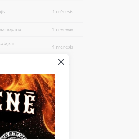
jis.
1 mēnesis
 paziņojumu.
1 mēnesis
otājs ir
1 mēnesis
 autentificētos.
1 stunda
kļa.
Sesija
Sesija
 nerādītu
Sesija
ēruši tos.
 nerādītu
Sesija
ēruši tos.