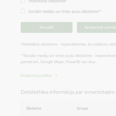
Statistikas sīkdatnes
*
Sociālo mediju un trešo pušu sīkdatnes
**
Noraidīt
Apstiprināt atzīmē
*
Statistikas sīkdatnes - nepieciešamas, lai uzlabotu v
**
Sociālo mediju un trešo pušu sīkdatnes - nepieciešamas
piemēram, Google Maps, PowerBI vai citus.
Privātuma politika
Detalizētāka informācija par izmantotajām
Sīkdatne
Grupa