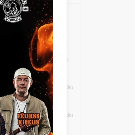
Sesija
isko datu iegūšanai
2 gadi
rasījuma līmeni.
1 minūte
isko datu iegūšanai
24 stundas
as, kas tiek
ā apmeklētājs
24 stundas