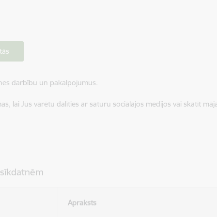
tās
ietnes darbību un pakalpojumus.
, lai Jūs varētu dalīties ar saturu sociālajos medijos vai skatīt mā
 sīkdatnēm
Apraksts