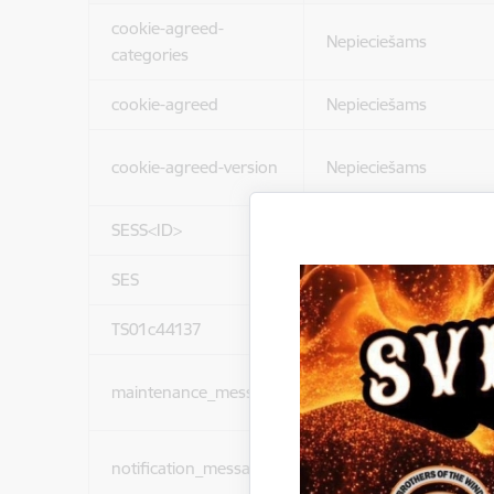
cookie-agreed-
Nepieciešams
categories
cookie-agreed
Nepieciešams
cookie-agreed-version
Nepieciešams
SESS<ID>
Nepieciešams
SES
Nepieciešams
TS01c44137
Nepieciešams
maintenance_message
Nepieciešams
notification_messages
Nepieciešams