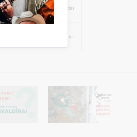
ura koplietošanai,
o personu sociālos
24 stundas
tent
24 stundas