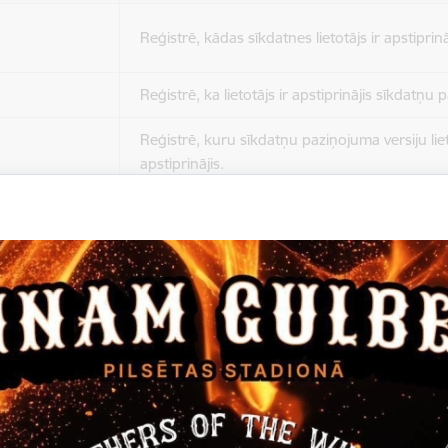
Reģistrē, kādas sīkdatnes lietotājs ir apstiprinā
Reģistrē, ka lietotājs ir apstiprinājis sīkdatņu
Reģistrē, kuru sīkdatņu paziņojuma versiju liet
apstiprinājis.
Nepieciešams tikai satura administratoriem, lai
Sesijas uzturēšana no slodzes dalīšanas viedo
Drošības politikas sesija.
Sīkdatne ir nepieciešama, lai visiem lietotājiem
ziņojumus pēc tam, kad viņi ir izlasījuši un aizv
Sīkdatne ir nepieciešama, lai visiem lietotājiem
ziņojumus pēc tam, kad viņi ir izlasījuši un aizv