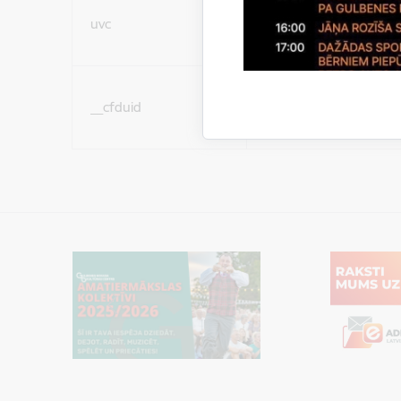
Sociālo mediju sīkdatn
uvc
(nepieciešamas, lai Jūs 
ar saturu sociālajos tīk
Sociālo mediju sīkdatn
__cfduid
(nepieciešamas, lai Jūs 
ar saturu sociālajos tīk