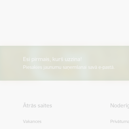
Esi pirmais, kurš uzzina!
Piesakies jaunumu saņemšanai savā e-pastā.
Kājene
Ātrās saites
Noderīg
Vakances
Privātuma