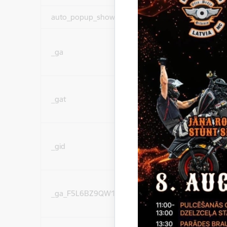
auto_popup_showed
Nepieciešams
Statistikas sīkdatnes (
_ga
lai uzlabotu vietnes d
pakalpojumus)
Statistikas sīkdatnes (
_gat
lai uzlabotu vietnes d
pakalpojumus)
Statistikas sīkdatnes (
_gid
lai uzlabotu vietnes d
pakalpojumus)
Statistikas sīkdatnes (
_ga_F5L6BZ9QW1
lai uzlabotu vietnes d
pakalpojumus)