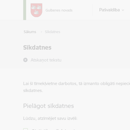
Pāriet uz lapas saturu
Pašvaldība
Sākums
Sīkdatnes
Sīkdatnes
Atskaņot tekstu
Lai šī tīmekļvietne darbotos, tā izmanto obligāti nepiec
sīkdatnes.
Pielāgot sīkdatnes
Lūdzu, atzīmējiet savu izvēli: