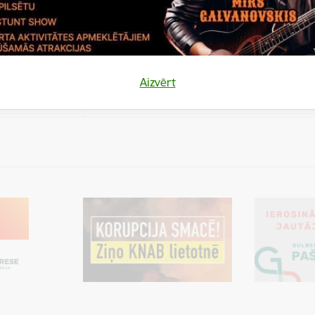
es
Šīs sīkdatnes ir paredzētas tādu vietņu un sat
varētu dalīties
kas jūs interesē mūsu vietnē, izmantojot treš
los)
tīklus vai citas vietnes.
es
Aizvērt
varētu dalīties
Cookie is needed for all users for sharing con
los)