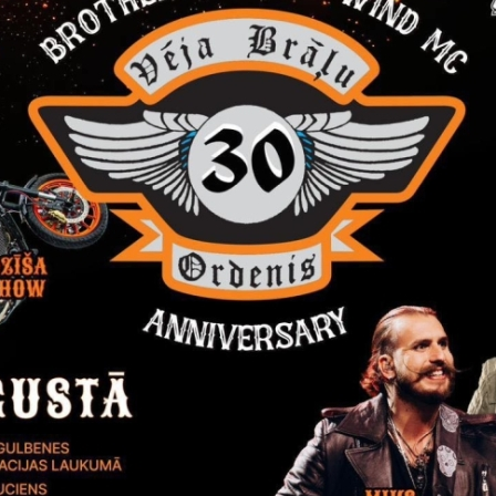
Reģistrē, ka tiek parādīts modālais logs.
nepieciešamas,
Reģistrē unikālu ID, kas tiek izmantots statist
arbību un
par to, kā apmeklētājs izmanto vietni.
nepieciešamas,
arbību un
Izmanto Google Analytics, lai samazinātu piep
nepieciešamas,
Reģistrē unikālu ID, kas tiek izmantots statist
arbību un
par to, kā apmeklētājs izmanto vietni.
nepieciešamas,
Reģistrē unikālu ID priekš jaunākās GA 4 versij
arbību un
izmantots statistisko datu iegūšanai par to, k
izmanto vietni.