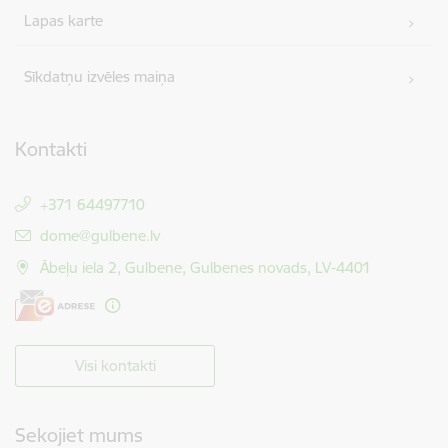
Lapas karte
Sīkdatņu izvēles maiņa
Kontakti
+371 64497710
E-pasts:
dome@gulbene.lv
Ābeļu iela 2, Gulbene, Gulbenes novads, LV-4401
Visi kontakti
Sekojiet mums