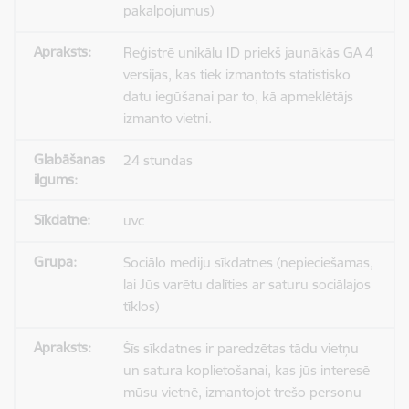
pakalpojumus)
Reģistrē unikālu ID priekš jaunākās GA 4
versijas, kas tiek izmantots statistisko
datu iegūšanai par to, kā apmeklētājs
izmanto vietni.
24 stundas
uvc
Sociālo mediju sīkdatnes (nepieciešamas,
lai Jūs varētu dalīties ar saturu sociālajos
tīklos)
Šīs sīkdatnes ir paredzētas tādu vietņu
un satura koplietošanai, kas jūs interesē
mūsu vietnē, izmantojot trešo personu