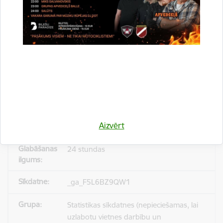
_gid
Statistikas sīkdatnes (nepieciešamas, lai
uzlabotu vietnes darbību un
pakalpojumus)
Reģistrē unikālu ID, kas tiek izmantots
statistisko datu iegūšanai par to, kā
Aizvērt
apmeklētājs izmanto vietni.
24 stundas
_ga_F5L6BZ9QW1
Statistikas sīkdatnes (nepieciešamas, lai
uzlabotu vietnes darbību un