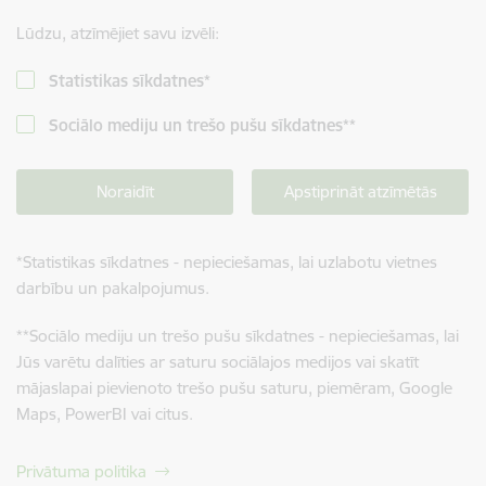
Lūdzu, atzīmējiet savu izvēli:
Statistikas sīkdatnes
*
Sociālo mediju un trešo pušu sīkdatnes
**
Noraidīt
Apstiprināt atzīmētās
*
Statistikas sīkdatnes - nepieciešamas, lai uzlabotu vietnes
darbību un pakalpojumus.
**
Sociālo mediju un trešo pušu sīkdatnes - nepieciešamas, lai
Jūs varētu dalīties ar saturu sociālajos medijos vai skatīt
mājaslapai pievienoto trešo pušu saturu, piemēram, Google
Maps, PowerBI vai citus.
Privātuma politika