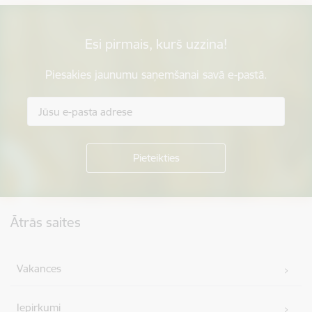
Esi pirmais, kurš uzzina!
Piesakies jaunumu saņemšanai savā e-pastā.
Kājene
Ātrās saites
Vakances
Iepirkumi