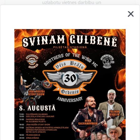
uzlabotu vietnes darbību un
pakalpojumus)
Reģistrē unikālu ID, kas tiek izmantots
statistisko datu iegūšanai par to, kā
apmeklētājs izmanto vietni.
2 gadi
_gat
Statistikas sīkdatnes (nepieciešamas, lai
uzlabotu vietnes darbību un
pakalpojumus)
Izmanto Google Analytics, lai samazinātu
pieprasījuma līmeni.
1 minūte