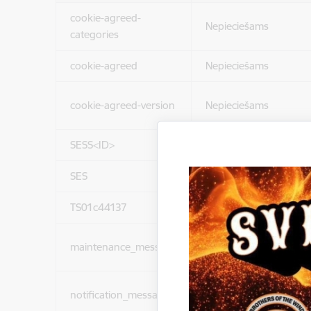
cookie-agreed-
Nepieciešams
categories
cookie-agreed
Nepieciešams
cookie-agreed-version
Nepieciešams
SESS<ID>
Nepieciešams
SES
Nepieciešams
TS01c44137
Nepieciešams
maintenance_message
Nepieciešams
notification_messages
Nepieciešams