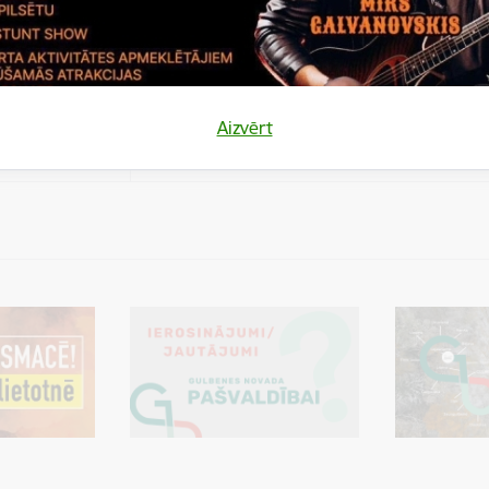
es
Šīs sīkdatnes ir paredzētas tādu vietņu un sat
varētu dalīties
kas jūs interesē mūsu vietnē, izmantojot treš
los)
tīklus vai citas vietnes.
es
Aizvērt
varētu dalīties
Cookie is needed for all users for sharing con
los)