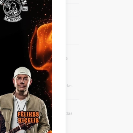
Sesija
isko datu iegūšanai
2 gadi
rasījuma līmeni.
1 minūte
isko datu iegūšanai
24 stundas
as, kas tiek
ā apmeklētājs
24 stundas