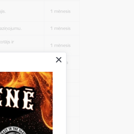
jis.
1 mēnesis
 paziņojumu.
1 mēnesis
otājs ir
1 mēnesis
 autentificētos.
1 stunda
kļa.
Sesija
Sesija
 nerādītu
Sesija
ēruši tos.
 nerādītu
Sesija
ēruši tos.