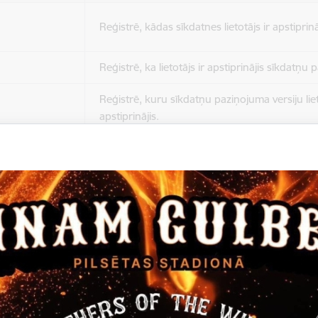
Reģistrē, kādas sīkdatnes lietotājs ir apstiprinā
Reģistrē, ka lietotājs ir apstiprinājis sīkdatņu
Reģistrē, kuru sīkdatņu paziņojuma versiju liet
apstiprinājis.
Nepieciešams tikai satura administratoriem, lai
Sesijas uzturēšana no slodzes dalīšanas viedo
Drošības politikas sesija.
Sīkdatne ir nepieciešama, lai visiem lietotājiem
ziņojumus pēc tam, kad viņi ir izlasījuši un aizv
Sīkdatne ir nepieciešama, lai visiem lietotājiem
ziņojumus pēc tam, kad viņi ir izlasījuši un aizv