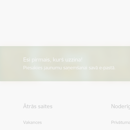
Esi pirmais, kurš uzzina!
Piesakies jaunumu saņemšanai savā e-pastā.
Kājene
Ātrās saites
Noderīg
Vakances
Privātuma