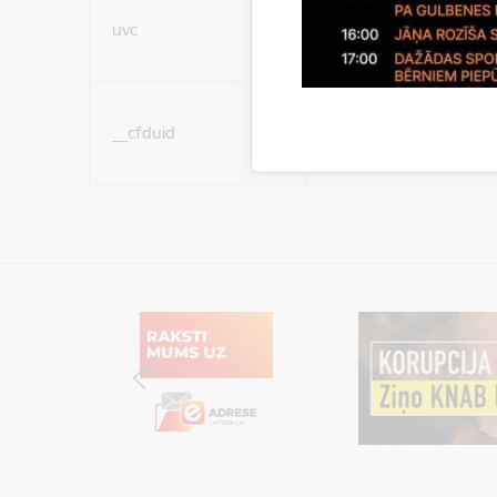
Sociālo mediju sīkdatn
uvc
(nepieciešamas, lai Jūs 
ar saturu sociālajos tīk
Sociālo mediju sīkdatn
__cfduid
(nepieciešamas, lai Jūs 
ar saturu sociālajos tīk