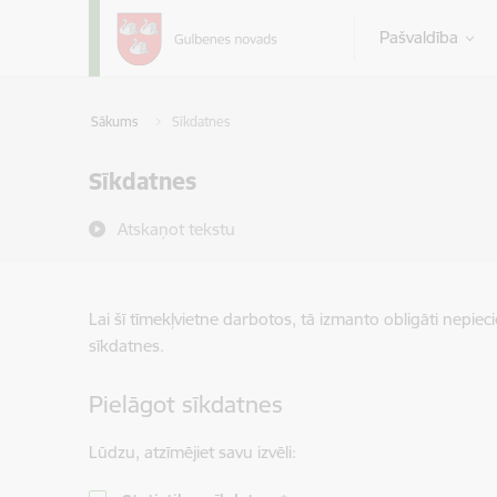
Pāriet uz lapas saturu
Pašvaldība
Sākums
Sīkdatnes
Sīkdatnes
Atskaņot tekstu
Lai šī tīmekļvietne darbotos, tā izmanto obligāti nepiec
sīkdatnes.
Pielāgot sīkdatnes
Lūdzu, atzīmējiet savu izvēli: