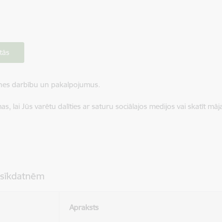
tās
ietnes darbību un pakalpojumus.
, lai Jūs varētu dalīties ar saturu sociālajos medijos vai skatīt mā
 sīkdatnēm
Apraksts