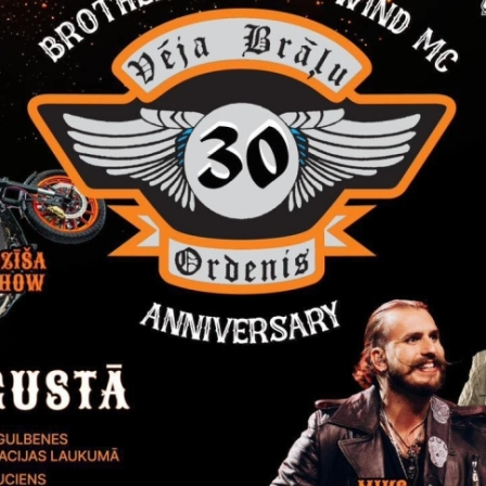
Reģistrē, ka tiek parādīts modālais logs.
nepieciešamas,
Reģistrē unikālu ID, kas tiek izmantots statist
arbību un
par to, kā apmeklētājs izmanto vietni.
nepieciešamas,
arbību un
Izmanto Google Analytics, lai samazinātu piep
nepieciešamas,
Reģistrē unikālu ID, kas tiek izmantots statist
arbību un
par to, kā apmeklētājs izmanto vietni.
nepieciešamas,
Reģistrē unikālu ID priekš jaunākās GA 4 versij
arbību un
izmantots statistisko datu iegūšanai par to, k
izmanto vietni.