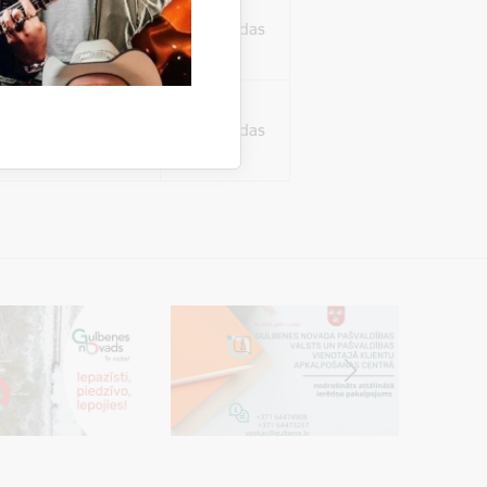
ura koplietošanai,
o personu sociālos
24 stundas
tent
24 stundas