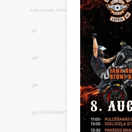
auto_popup_showed
Nepieciešams
Statistikas sīkdatnes (
_ga
lai uzlabotu vietnes d
pakalpojumus)
Statistikas sīkdatnes (
_gat
lai uzlabotu vietnes d
pakalpojumus)
Statistikas sīkdatnes (
_gid
lai uzlabotu vietnes d
pakalpojumus)
Statistikas sīkdatnes (
_ga_F5L6BZ9QW1
lai uzlabotu vietnes d
pakalpojumus)