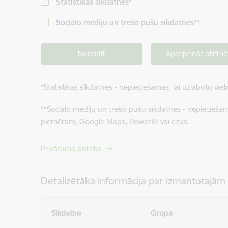
Statistikas sīkdatnes
*
Sociālo mediju un trešo pušu sīkdatnes
**
Noraidīt
Apstiprināt atzīmē
*
Statistikas sīkdatnes - nepieciešamas, lai uzlabotu v
**
Sociālo mediju un trešo pušu sīkdatnes - nepieciešamas
piemēram, Google Maps, PowerBI vai citus.
Privātuma politika
Detalizētāka informācija par izmantotajām
Sīkdatne
Grupa