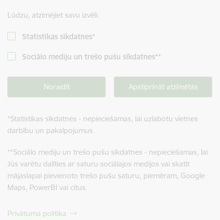
Lūdzu, atzīmējiet savu izvēli:
Statistikas sīkdatnes
*
Sociālo mediju un trešo pušu sīkdatnes
**
Noraidīt
Apstiprināt atzīmētās
*
Statistikas sīkdatnes - nepieciešamas, lai uzlabotu vietnes
darbību un pakalpojumus.
**
Sociālo mediju un trešo pušu sīkdatnes - nepieciešamas, lai
Jūs varētu dalīties ar saturu sociālajos medijos vai skatīt
mājaslapai pievienoto trešo pušu saturu, piemēram, Google
Maps, PowerBI vai citus.
Privātuma politika