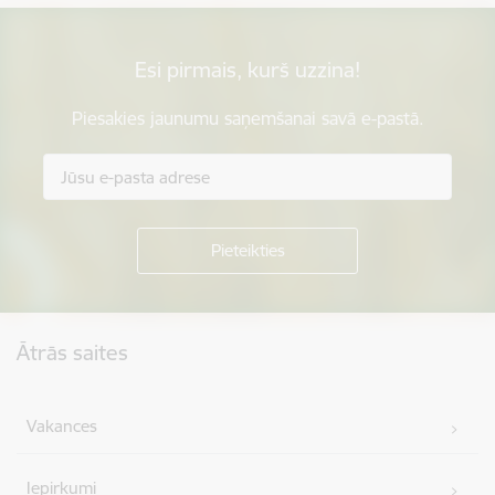
Esi pirmais, kurš uzzina!
Piesakies jaunumu saņemšanai savā e-pastā.
Kājene
Ātrās saites
Vakances
Iepirkumi