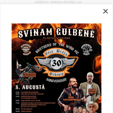
uzlabotu vietnes darbību un
pakalpojumus)
Reģistrē unikālu ID, kas tiek izmantots
statistisko datu iegūšanai par to, kā
apmeklētājs izmanto vietni.
2 gadi
_gat
Statistikas sīkdatnes (nepieciešamas, lai
uzlabotu vietnes darbību un
pakalpojumus)
Izmanto Google Analytics, lai samazinātu
pieprasījuma līmeni.
1 minūte