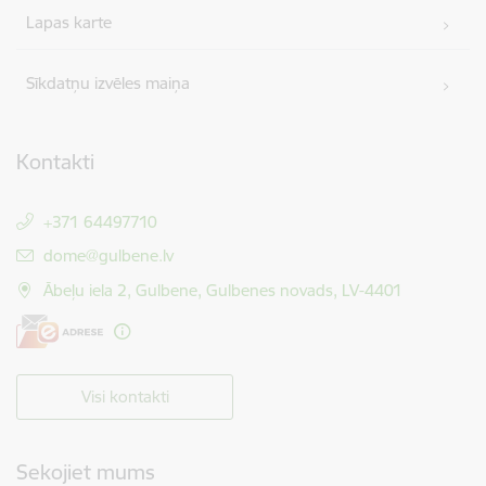
Lapas karte
Sīkdatņu izvēles maiņa
Kontakti
+371 64497710
E-pasts:
dome@gulbene.lv
Ābeļu iela 2, Gulbene, Gulbenes novads, LV-4401
Visi kontakti
Sekojiet mums