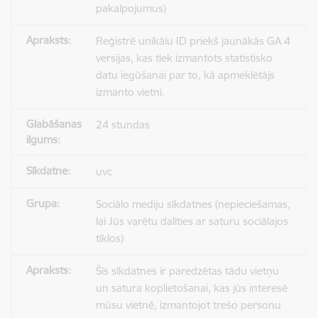
pakalpojumus)
Reģistrē unikālu ID priekš jaunākās GA 4
versijas, kas tiek izmantots statistisko
datu iegūšanai par to, kā apmeklētājs
izmanto vietni.
24 stundas
uvc
Sociālo mediju sīkdatnes (nepieciešamas,
lai Jūs varētu dalīties ar saturu sociālajos
tīklos)
Šīs sīkdatnes ir paredzētas tādu vietņu
un satura koplietošanai, kas jūs interesē
mūsu vietnē, izmantojot trešo personu