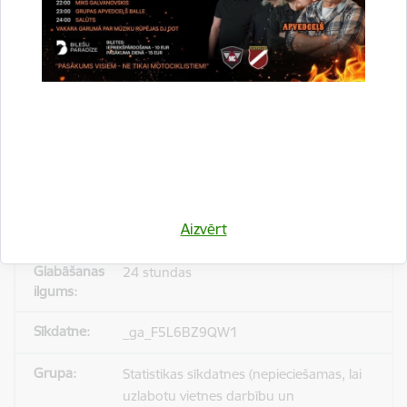
_gid
Statistikas sīkdatnes (nepieciešamas, lai
uzlabotu vietnes darbību un
pakalpojumus)
Reģistrē unikālu ID, kas tiek izmantots
statistisko datu iegūšanai par to, kā
Aizvērt
apmeklētājs izmanto vietni.
24 stundas
_ga_F5L6BZ9QW1
Statistikas sīkdatnes (nepieciešamas, lai
uzlabotu vietnes darbību un