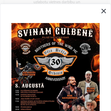
uzlabotu vietnes darbību un
pakalpojumus)
Reģistrē unikālu ID, kas tiek izmantots
statistisko datu iegūšanai par to, kā
apmeklētājs izmanto vietni.
2 gadi
_gat
Statistikas sīkdatnes (nepieciešamas, lai
uzlabotu vietnes darbību un
pakalpojumus)
Izmanto Google Analytics, lai samazinātu
pieprasījuma līmeni.
1 minūte