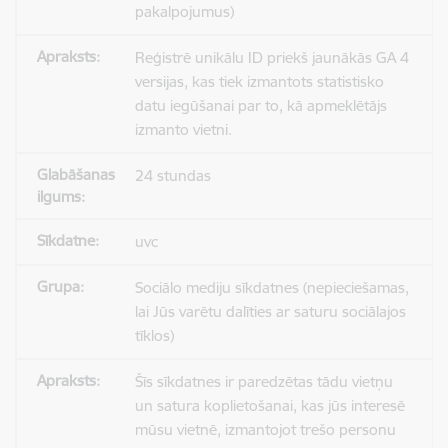
pakalpojumus)
Reģistrē unikālu ID priekš jaunākās GA 4
versijas, kas tiek izmantots statistisko
datu iegūšanai par to, kā apmeklētājs
izmanto vietni.
24 stundas
uvc
Sociālo mediju sīkdatnes (nepieciešamas,
lai Jūs varētu dalīties ar saturu sociālajos
tīklos)
Šīs sīkdatnes ir paredzētas tādu vietņu
un satura koplietošanai, kas jūs interesē
mūsu vietnē, izmantojot trešo personu