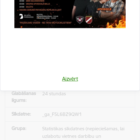
_gid
Statistikas sīkdatnes (nepieciešamas, lai
uzlabotu vietnes darbību un
pakalpojumus)
Reģistrē unikālu ID, kas tiek izmantots
statistisko datu iegūšanai par to, kā
Aizvērt
apmeklētājs izmanto vietni.
24 stundas
_ga_F5L6BZ9QW1
Statistikas sīkdatnes (nepieciešamas, lai
uzlabotu vietnes darbību un