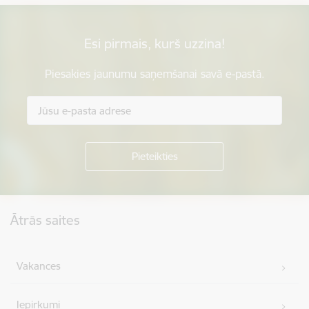
Esi pirmais, kurš uzzina!
Piesakies jaunumu saņemšanai savā e-pastā.
Kājene
Ātrās saites
Vakances
Iepirkumi