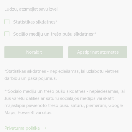
Lūdzu, atzīmējiet savu izvēli:
Statistikas sīkdatnes
*
Sociālo mediju un trešo pušu sīkdatnes
**
Noraidīt
Apstiprināt atzīmētās
*
Statistikas sīkdatnes - nepieciešamas, lai uzlabotu vietnes
darbību un pakalpojumus.
**
Sociālo mediju un trešo pušu sīkdatnes - nepieciešamas, lai
Jūs varētu dalīties ar saturu sociālajos medijos vai skatīt
mājaslapai pievienoto trešo pušu saturu, piemēram, Google
Maps, PowerBI vai citus.
Privātuma politika