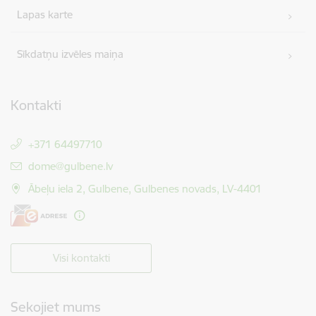
Lapas karte
Sīkdatņu izvēles maiņa
Kontakti
+371 64497710
E-pasts:
dome@gulbene.lv
Ābeļu iela 2, Gulbene, Gulbenes novads, LV-4401
Visi kontakti
Sekojiet mums