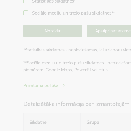
Statistikas sīkdatnes
*
Sociālo mediju un trešo pušu sīkdatnes
**
Noraidīt
Apstiprināt atzīmē
*
Statistikas sīkdatnes - nepieciešamas, lai uzlabotu v
**
Sociālo mediju un trešo pušu sīkdatnes - nepieciešamas
piemēram, Google Maps, PowerBI vai citus.
Privātuma politika
Detalizētāka informācija par izmantotajām
Sīkdatne
Grupa