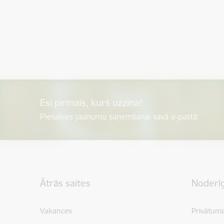
Esi pirmais, kurš uzzina!
Piesakies jaunumu saņemšanai savā e-pastā.
Kājene
Ātrās saites
Noderīg
Vakances
Privātuma