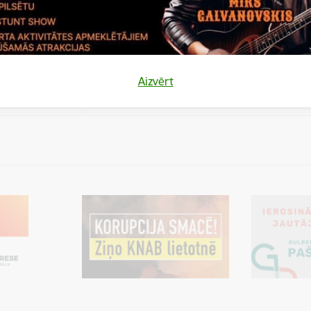
es
Šīs sīkdatnes ir paredzētas tādu vietņu un sat
varētu dalīties
kas jūs interesē mūsu vietnē, izmantojot treš
los)
tīklus vai citas vietnes.
es
Aizvērt
varētu dalīties
Cookie is needed for all users for sharing con
los)