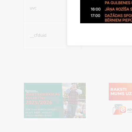
Sociālo mediju sīkdatn
uvc
(nepieciešamas, lai Jūs 
ar saturu sociālajos tīk
Sociālo mediju sīkdatn
__cfduid
(nepieciešamas, lai Jūs 
ar saturu sociālajos tīk