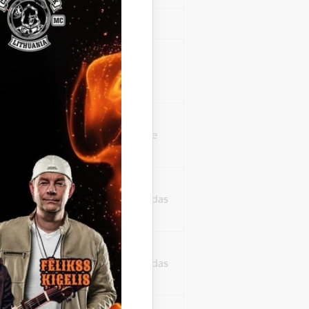
Sesija
isko datu iegūšanai
2 gadi
rasījuma līmeni.
1 minūte
isko datu iegūšanai
24 stundas
as, kas tiek
ā apmeklētājs
24 stundas