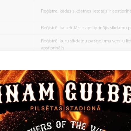
Reģistrē, kādas sīkdatnes lietotājs ir apstiprinā
Reģistrē, ka lietotājs ir apstiprinājis sīkdatņu
Reģistrē, kuru sīkdatņu paziņojuma versiju liet
apstiprinājis.
Nepieciešams tikai satura administratoriem, lai
Sesijas uzturēšana no slodzes dalīšanas viedo
Drošības politikas sesija.
Sīkdatne ir nepieciešama, lai visiem lietotājiem
ziņojumus pēc tam, kad viņi ir izlasījuši un aizv
Sīkdatne ir nepieciešama, lai visiem lietotājiem
ziņojumus pēc tam, kad viņi ir izlasījuši un aizv