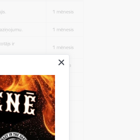
jis.
1 mēnesis
 paziņojumu.
1 mēnesis
otājs ir
1 mēnesis
 autentificētos.
1 stunda
kļa.
Sesija
Sesija
 nerādītu
Sesija
ēruši tos.
 nerādītu
Sesija
ēruši tos.