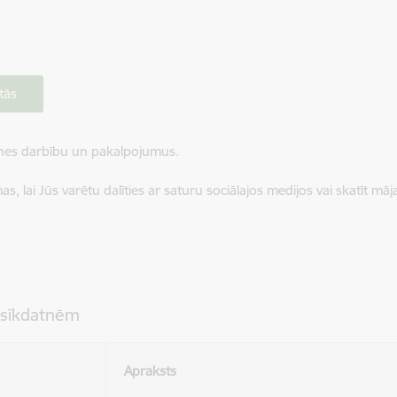
tās
ietnes darbību un pakalpojumus.
, lai Jūs varētu dalīties ar saturu sociālajos medijos vai skatīt mā
 sīkdatnēm
Apraksts