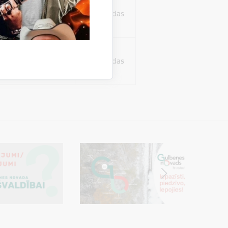
ura koplietošanai,
o personu sociālos
24 stundas
tent
24 stundas