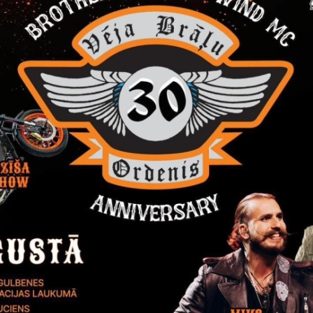
Reģistrē, ka tiek parādīts modālais logs.
nepieciešamas,
Reģistrē unikālu ID, kas tiek izmantots statist
arbību un
par to, kā apmeklētājs izmanto vietni.
nepieciešamas,
arbību un
Izmanto Google Analytics, lai samazinātu piep
nepieciešamas,
Reģistrē unikālu ID, kas tiek izmantots statist
arbību un
par to, kā apmeklētājs izmanto vietni.
nepieciešamas,
Reģistrē unikālu ID priekš jaunākās GA 4 versij
arbību un
izmantots statistisko datu iegūšanai par to, k
izmanto vietni.