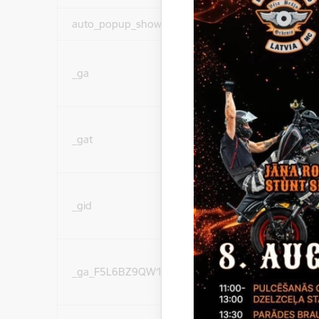
auto_popup_showed
Nepieciešams
Statistikas sīkdatnes (
_ga
lai uzlabotu vietnes d
pakalpojumus)
Statistikas sīkdatnes (
_gat
lai uzlabotu vietnes d
pakalpojumus)
Statistikas sīkdatnes (
_gid
lai uzlabotu vietnes d
pakalpojumus)
Statistikas sīkdatnes (
_ga_F5L6BZ9QW1
lai uzlabotu vietnes d
pakalpojumus)