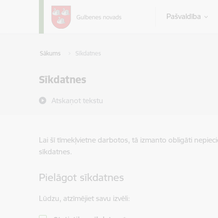
Pāriet uz lapas saturu
Pašvaldība
Sākums
Sīkdatnes
Sīkdatnes
Atskaņot tekstu
Lai šī tīmekļvietne darbotos, tā izmanto obligāti nepiec
sīkdatnes.
Pielāgot sīkdatnes
Lūdzu, atzīmējiet savu izvēli: