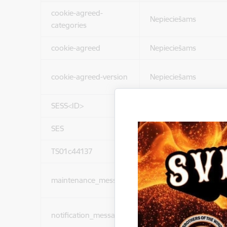
cookie-agreed-
Nepieciešams
categories
cookie-agreed
Nepieciešams
cookie-agreed-version
Nepieciešams
SESS<ID>
Nepieciešams
SES
Nepieciešams
TS01c44137
Nepieciešams
maintenance_message
Nepieciešams
notification_messages
Nepieciešams