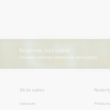
Esi pirmais, kurš uzzina!
Piesakies jaunumu saņemšanai savā e-pastā.
Kājene
Ātrās saites
Noderīg
Vakances
Privātuma