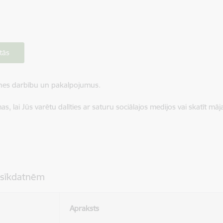
tās
ietnes darbību un pakalpojumus.
, lai Jūs varētu dalīties ar saturu sociālajos medijos vai skatīt mā
 sīkdatnēm
Apraksts