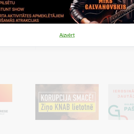
es
Šīs sīkdatnes ir paredzētas tādu vietņu un sat
varētu dalīties
kas jūs interesē mūsu vietnē, izmantojot treš
los)
tīklus vai citas vietnes.
es
Aizvērt
varētu dalīties
Cookie is needed for all users for sharing con
los)