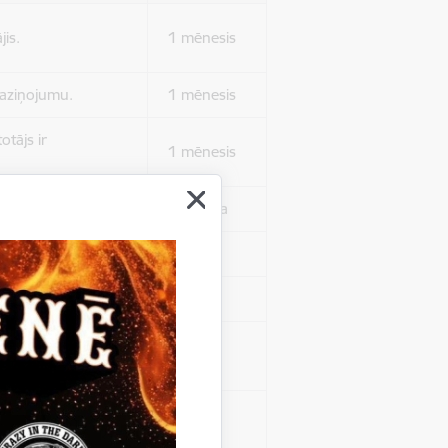
jis.
1 mēnesis
 paziņojumu.
1 mēnesis
otājs ir
1 mēnesis
 autentificētos.
1 stunda
kļa.
Sesija
Sesija
 nerādītu
Sesija
ēruši tos.
 nerādītu
Sesija
ēruši tos.