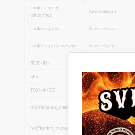
cookie-agreed-
Nepieciešams
categories
cookie-agreed
Nepieciešams
cookie-agreed-version
Nepieciešams
SESS<ID>
Nepieciešams
SES
Nepieciešams
TS01c44137
Nepieciešams
maintenance_message
Nepieciešams
notification_messages
Nepieciešams