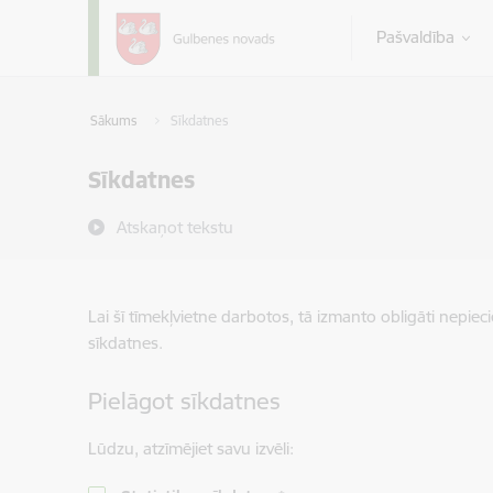
Pāriet uz lapas saturu
Pašvaldība
Sākums
Sīkdatnes
Sīkdatnes
Atskaņot tekstu
Lai šī tīmekļvietne darbotos, tā izmanto obligāti nepiec
sīkdatnes.
Pielāgot sīkdatnes
Lūdzu, atzīmējiet savu izvēli: