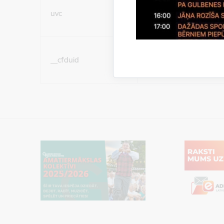
Sociālo mediju sīkdatn
uvc
(nepieciešamas, lai Jūs 
ar saturu sociālajos tīk
Sociālo mediju sīkdatn
__cfduid
(nepieciešamas, lai Jūs 
ar saturu sociālajos tīk