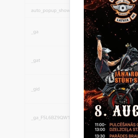
auto_popup_showed
Nepieciešams
Statistikas sīkdatnes (
_ga
lai uzlabotu vietnes d
pakalpojumus)
Statistikas sīkdatnes (
_gat
lai uzlabotu vietnes d
pakalpojumus)
Statistikas sīkdatnes (
_gid
lai uzlabotu vietnes d
pakalpojumus)
Statistikas sīkdatnes (
_ga_F5L6BZ9QW1
lai uzlabotu vietnes d
pakalpojumus)