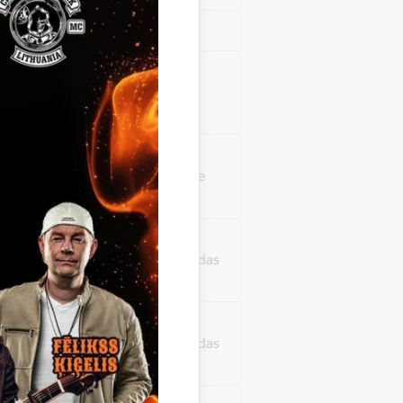
Sesija
isko datu iegūšanai
2 gadi
rasījuma līmeni.
1 minūte
isko datu iegūšanai
24 stundas
as, kas tiek
ā apmeklētājs
24 stundas