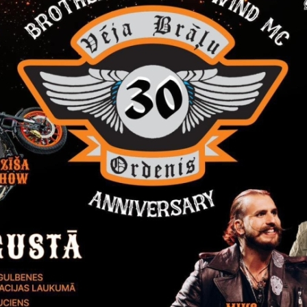
Reģistrē, ka tiek parādīts modālais logs.
nepieciešamas,
Reģistrē unikālu ID, kas tiek izmantots statist
arbību un
par to, kā apmeklētājs izmanto vietni.
nepieciešamas,
arbību un
Izmanto Google Analytics, lai samazinātu piep
nepieciešamas,
Reģistrē unikālu ID, kas tiek izmantots statist
arbību un
par to, kā apmeklētājs izmanto vietni.
nepieciešamas,
Reģistrē unikālu ID priekš jaunākās GA 4 versij
arbību un
izmantots statistisko datu iegūšanai par to, k
izmanto vietni.