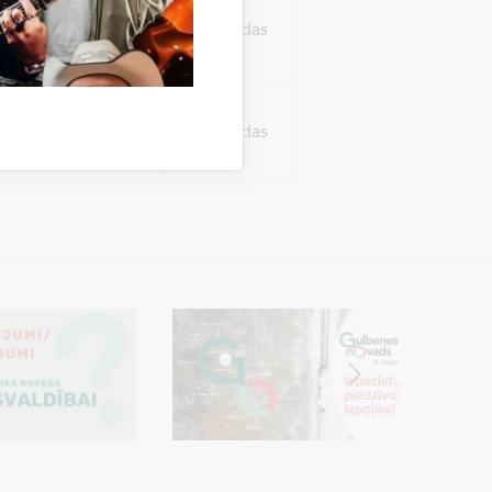
ura koplietošanai,
o personu sociālos
24 stundas
tent
24 stundas