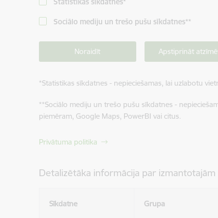
Statistikas sīkdatnes
*
Sociālo mediju un trešo pušu sīkdatnes
**
Noraidīt
Apstiprināt atzīmē
*
Statistikas sīkdatnes - nepieciešamas, lai uzlabotu v
**
Sociālo mediju un trešo pušu sīkdatnes - nepieciešamas
piemēram, Google Maps, PowerBI vai citus.
Privātuma politika
Detalizētāka informācija par izmantotajām
Sīkdatne
Grupa