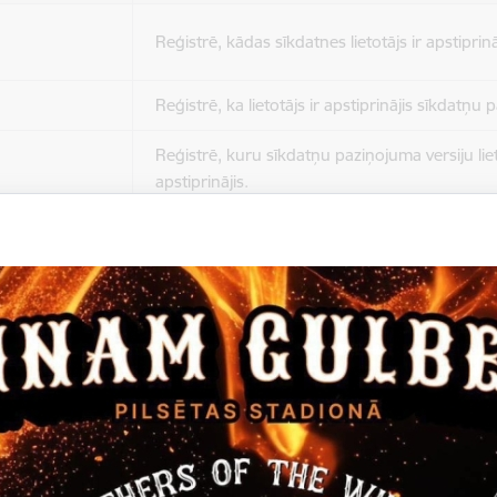
Reģistrē, kādas sīkdatnes lietotājs ir apstiprinā
Reģistrē, ka lietotājs ir apstiprinājis sīkdatņu
Reģistrē, kuru sīkdatņu paziņojuma versiju liet
apstiprinājis.
Nepieciešams tikai satura administratoriem, lai
Sesijas uzturēšana no slodzes dalīšanas viedo
Drošības politikas sesija.
Sīkdatne ir nepieciešama, lai visiem lietotājiem
ziņojumus pēc tam, kad viņi ir izlasījuši un aizv
Sīkdatne ir nepieciešama, lai visiem lietotājiem
ziņojumus pēc tam, kad viņi ir izlasījuši un aizv