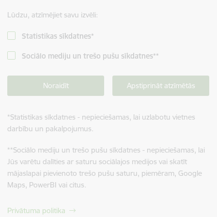
Lūdzu, atzīmējiet savu izvēli:
Statistikas sīkdatnes
*
Sociālo mediju un trešo pušu sīkdatnes
**
Noraidīt
Apstiprināt atzīmētās
*
Statistikas sīkdatnes - nepieciešamas, lai uzlabotu vietnes
darbību un pakalpojumus.
**
Sociālo mediju un trešo pušu sīkdatnes - nepieciešamas, lai
Jūs varētu dalīties ar saturu sociālajos medijos vai skatīt
mājaslapai pievienoto trešo pušu saturu, piemēram, Google
Maps, PowerBI vai citus.
Privātuma politika