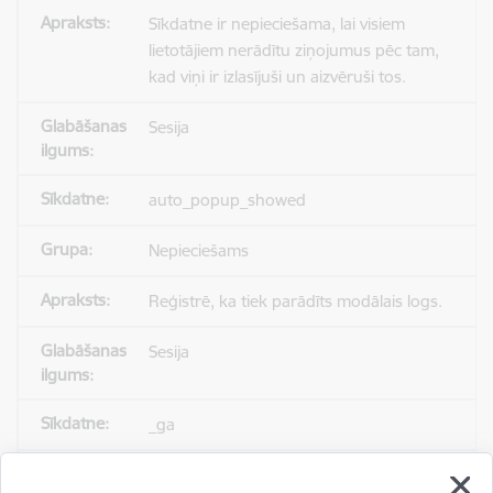
Sīkdatne ir nepieciešama, lai visiem
lietotājiem nerādītu ziņojumus pēc tam,
kad viņi ir izlasījuši un aizvēruši tos.
Sesija
auto_popup_showed
Nepieciešams
Reģistrē, ka tiek parādīts modālais logs.
Sesija
_ga
Statistikas sīkdatnes (nepieciešamas, lai