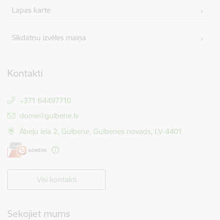
Lapas karte
Sīkdatņu izvēles maiņa
Kontakti
+371 64497710
E-pasts:
dome@gulbene.lv
Ābeļu iela 2, Gulbene, Gulbenes novads, LV-4401
Visi kontakti
Sekojiet mums