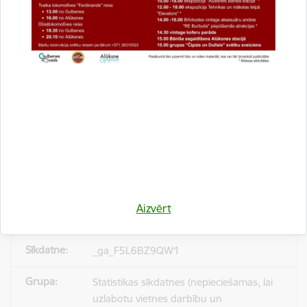
_gid
Statistikas sīkdatnes (nepieciešamas, lai
uzlabotu vietnes darbību un
pakalpojumus)
Reģistrē unikālu ID, kas tiek izmantots
statistisko datu iegūšanai par to, kā
apmeklētājs izmanto vietni.
24 stundas
Aizvērt
_ga_F5L6BZ9QW1
Statistikas sīkdatnes (nepieciešamas, lai
uzlabotu vietnes darbību un