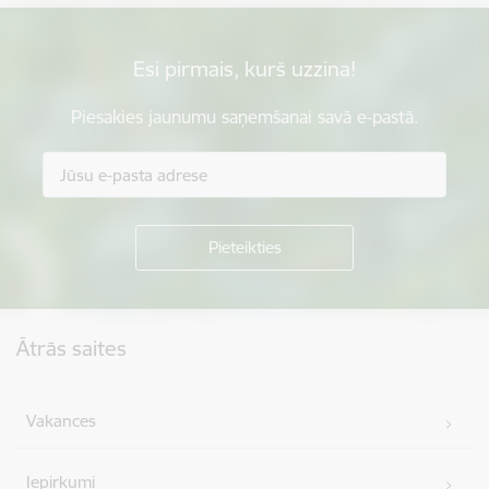
Esi pirmais, kurš uzzina!
Piesakies jaunumu saņemšanai savā e-pastā.
Kājene
Ātrās saites
Vakances
Iepirkumi