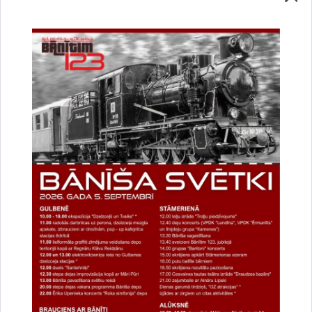
uzlabotu vietnes darbību un
pakalpojumus)
Reģistrē unikālu ID, kas tiek izmantots
statistisko datu iegūšanai par to, kā
apmeklētājs izmanto vietni.
2 gadi
_gat
Statistikas sīkdatnes (nepieciešamas, lai
uzlabotu vietnes darbību un
pakalpojumus)
Izmanto Google Analytics, lai samazinātu
pieprasījuma līmeni.
1 minūte