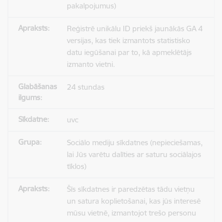
pakalpojumus)
Reģistrē unikālu ID priekš jaunākās GA 4
versijas, kas tiek izmantots statistisko
datu iegūšanai par to, kā apmeklētājs
izmanto vietni.
24 stundas
uvc
Sociālo mediju sīkdatnes (nepieciešamas,
lai Jūs varētu dalīties ar saturu sociālajos
tīklos)
Šīs sīkdatnes ir paredzētas tādu vietņu
un satura koplietošanai, kas jūs interesē
mūsu vietnē, izmantojot trešo personu