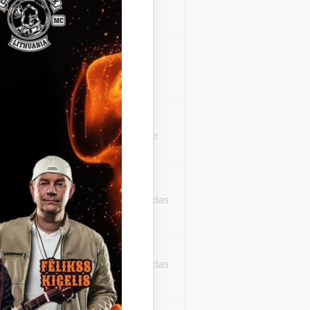
Sesija
isko datu iegūšanai
2 gadi
rasījuma līmeni.
1 minūte
isko datu iegūšanai
24 stundas
as, kas tiek
ā apmeklētājs
24 stundas