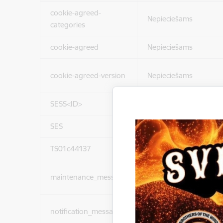
cookie-agreed-
Nepieciešams
categories
cookie-agreed
Nepieciešams
cookie-agreed-version
Nepieciešams
SESS<ID>
Nepieciešams
SES
Nepieciešams
TS01c44137
Nepieciešams
maintenance_message
Nepieciešams
notification_messages
Nepieciešams