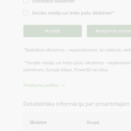
Statistikas sīkdatnes
*
Sociālo mediju un trešo pušu sīkdatnes
**
Noraidīt
Apstiprināt atzīmē
*
Statistikas sīkdatnes - nepieciešamas, lai uzlabotu v
**
Sociālo mediju un trešo pušu sīkdatnes - nepieciešamas
piemēram, Google Maps, PowerBI vai citus.
Privātuma politika
Detalizētāka informācija par izmantotajām
Sīkdatne
Grupa