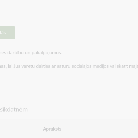
tās
ietnes darbību un pakalpojumus.
, lai Jūs varētu dalīties ar saturu sociālajos medijos vai skatīt mā
 sīkdatnēm
Apraksts