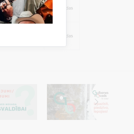
ura koplietošanai,
o personu sociālos
24 stundas
tent
24 stundas