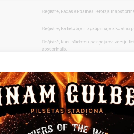
Reģistrē, kādas sīkdatnes lietotājs ir apstiprinā
Reģistrē, ka lietotājs ir apstiprinājis sīkdatņu
Reģistrē, kuru sīkdatņu paziņojuma versiju liet
apstiprinājis.
Nepieciešams tikai satura administratoriem, lai
Sesijas uzturēšana no slodzes dalīšanas viedo
Drošības politikas sesija.
Sīkdatne ir nepieciešama, lai visiem lietotājiem
ziņojumus pēc tam, kad viņi ir izlasījuši un aizv
Sīkdatne ir nepieciešama, lai visiem lietotājiem
ziņojumus pēc tam, kad viņi ir izlasījuši un aizv