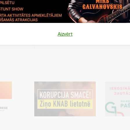
es
Šīs sīkdatnes ir paredzētas tādu vietņu un sat
varētu dalīties
kas jūs interesē mūsu vietnē, izmantojot treš
los)
tīklus vai citas vietnes.
es
Aizvērt
varētu dalīties
Cookie is needed for all users for sharing con
los)