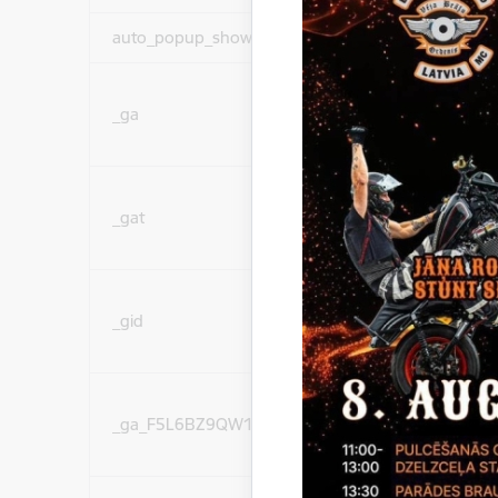
auto_popup_showed
Nepieciešams
Statistikas sīkdatnes (
_ga
lai uzlabotu vietnes d
pakalpojumus)
Statistikas sīkdatnes (
_gat
lai uzlabotu vietnes d
pakalpojumus)
Statistikas sīkdatnes (
_gid
lai uzlabotu vietnes d
pakalpojumus)
Statistikas sīkdatnes (
_ga_F5L6BZ9QW1
lai uzlabotu vietnes d
pakalpojumus)