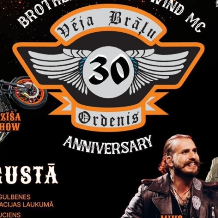
Reģistrē, ka tiek parādīts modālais logs.
nepieciešamas,
Reģistrē unikālu ID, kas tiek izmantots statist
arbību un
par to, kā apmeklētājs izmanto vietni.
nepieciešamas,
arbību un
Izmanto Google Analytics, lai samazinātu piep
nepieciešamas,
Reģistrē unikālu ID, kas tiek izmantots statist
arbību un
par to, kā apmeklētājs izmanto vietni.
nepieciešamas,
Reģistrē unikālu ID priekš jaunākās GA 4 versij
arbību un
izmantots statistisko datu iegūšanai par to, k
izmanto vietni.