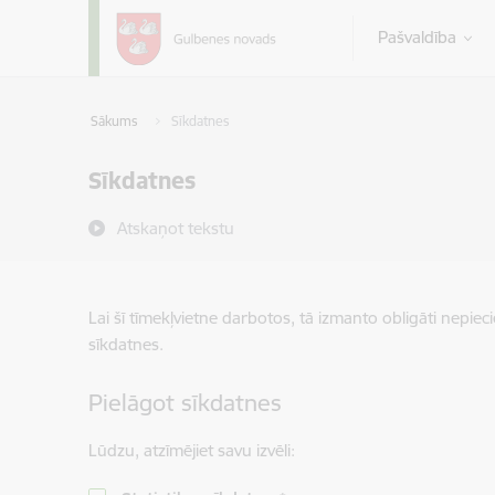
Pāriet uz lapas saturu
Pašvaldība
Sākums
Sīkdatnes
Sīkdatnes
Atskaņot tekstu
Lai šī tīmekļvietne darbotos, tā izmanto obligāti nepiec
sīkdatnes.
Pielāgot sīkdatnes
Lūdzu, atzīmējiet savu izvēli: