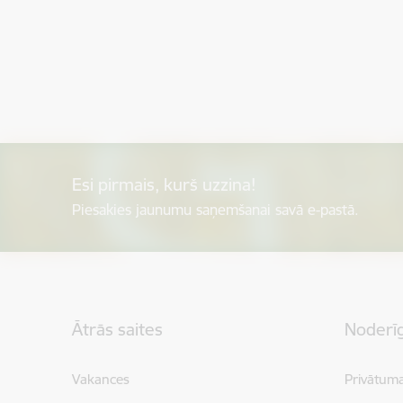
Esi pirmais, kurš uzzina!
Piesakies jaunumu saņemšanai savā e-pastā.
Kājene
Ātrās saites
Noderīg
Vakances
Privātuma