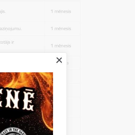
jis.
1 mēnesis
 paziņojumu.
1 mēnesis
otājs ir
1 mēnesis
 autentificētos.
1 stunda
kļa.
Sesija
Sesija
 nerādītu
Sesija
ēruši tos.
 nerādītu
Sesija
ēruši tos.