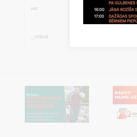
Sociālo mediju sīkdatn
uvc
(nepieciešamas, lai Jūs 
ar saturu sociālajos tīk
Sociālo mediju sīkdatn
__cfduid
(nepieciešamas, lai Jūs 
ar saturu sociālajos tīk