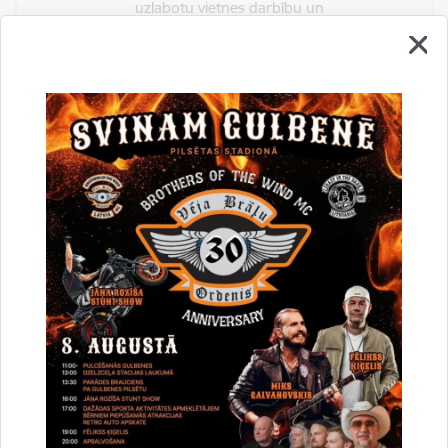
uzlabotu vietnes darbību un
pakalpojumus)
Reģistrē unikālu ID, kas tiek izmantots
statistisko datu iegūšanai par to, kā
apmeklētājs izmanto vietni.
2 gadi
_gat
Statistikas sīkdatnes (nepieciešamas, lai
uzlabotu vietnes darbību un
pakalpojumus)
Izmanto Google Analytics, lai samazinātu
pieprasījuma līmeni.
1 minūte