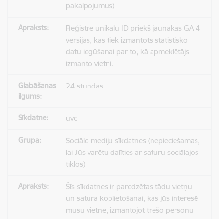
pakalpojumus)
Reģistrē unikālu ID priekš jaunākās GA 4
versijas, kas tiek izmantots statistisko
datu iegūšanai par to, kā apmeklētājs
izmanto vietni.
24 stundas
uvc
Sociālo mediju sīkdatnes (nepieciešamas,
lai Jūs varētu dalīties ar saturu sociālajos
tīklos)
Šīs sīkdatnes ir paredzētas tādu vietņu
un satura koplietošanai, kas jūs interesē
mūsu vietnē, izmantojot trešo personu