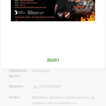
_gid
Statistikas sīkdatnes (nepieciešamas, lai
uzlabotu vietnes darbību un
pakalpojumus)
Reģistrē unikālu ID, kas tiek izmantots
statistisko datu iegūšanai par to, kā
Aizvērt
apmeklētājs izmanto vietni.
24 stundas
_ga_F5L6BZ9QW1
Statistikas sīkdatnes (nepieciešamas, lai
uzlabotu vietnes darbību un