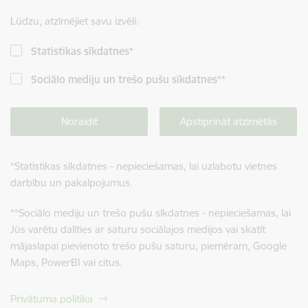
Lūdzu, atzīmējiet savu izvēli:
Statistikas sīkdatnes
*
Sociālo mediju un trešo pušu sīkdatnes
**
Noraidīt
Apstiprināt atzīmētās
*
Statistikas sīkdatnes - nepieciešamas, lai uzlabotu vietnes
darbību un pakalpojumus.
**
Sociālo mediju un trešo pušu sīkdatnes - nepieciešamas, lai
Jūs varētu dalīties ar saturu sociālajos medijos vai skatīt
mājaslapai pievienoto trešo pušu saturu, piemēram, Google
Maps, PowerBI vai citus.
Privātuma politika