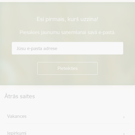
Esi pirmais, kurš uzzina!
Piesakies jaunumu saņemšanai savā e-pastā.
Kājene
Ātrās saites
Vakances
Iepirkumi