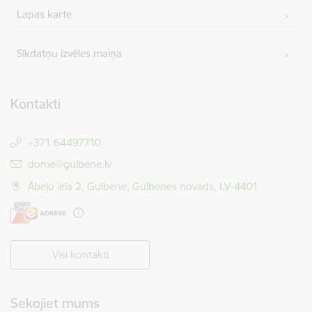
Lapas karte
Sīkdatņu izvēles maiņa
Kontakti
+371 64497710
E-pasts:
dome@gulbene.lv
Ābeļu iela 2, Gulbene, Gulbenes novads, LV-4401
Visi kontakti
Sekojiet mums