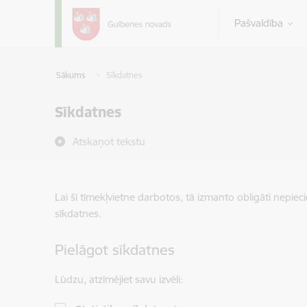
Pāriet uz lapas saturu
Pašvaldība
Sākums
Sīkdatnes
Sīkdatnes
Atskaņot tekstu
Lai šī tīmekļvietne darbotos, tā izmanto obligāti nepiec
sīkdatnes.
Pielāgot sīkdatnes
Lūdzu, atzīmējiet savu izvēli: