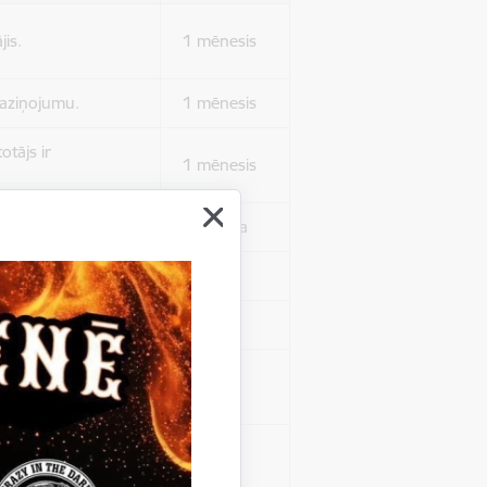
jis.
1 mēnesis
 paziņojumu.
1 mēnesis
otājs ir
1 mēnesis
 autentificētos.
1 stunda
kļa.
Sesija
Sesija
 nerādītu
Sesija
ēruši tos.
 nerādītu
Sesija
ēruši tos.