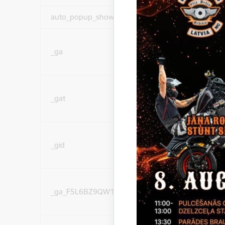
auto_popup_showed
Nepieciešams
Statistikas sīkdatnes (
_ga
lai uzlabotu vietnes d
pakalpojumus)
Statistikas sīkdatnes (
_gat
lai uzlabotu vietnes d
pakalpojumus)
Statistikas sīkdatnes (
_gid
lai uzlabotu vietnes d
pakalpojumus)
Statistikas sīkdatnes (
_ga_F5L6BZ9QW1
lai uzlabotu vietnes d
pakalpojumus)