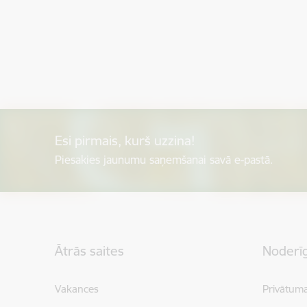
Esi pirmais, kurš uzzina!
Piesakies jaunumu saņemšanai savā e-pastā.
Kājene
Ātrās saites
Noderīg
Vakances
Privātuma