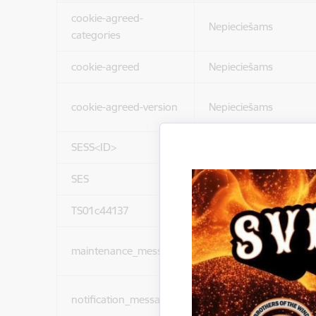
cookie-agreed-
Nepieciešams
categories
cookie-agreed
Nepieciešams
cookie-agreed-version
Nepieciešams
SESS<ID>
Nepieciešams
SES
Nepieciešams
TS01c44137
Nepieciešams
maintenance_message
Nepieciešams
notification_messages
Nepieciešams