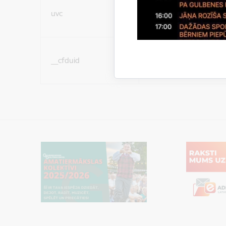
Sociālo mediju sīkdatn
uvc
(nepieciešamas, lai Jūs 
ar saturu sociālajos tīk
Sociālo mediju sīkdatn
__cfduid
(nepieciešamas, lai Jūs 
ar saturu sociālajos tīk