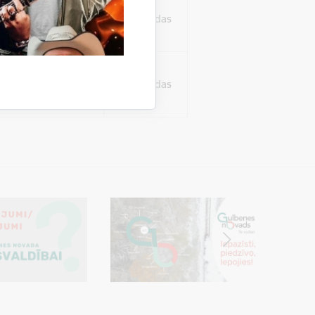
ura koplietošanai,
o personu sociālos
24 stundas
tent
24 stundas