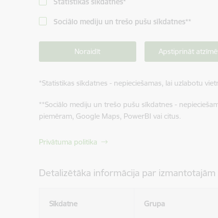
Statistikas sīkdatnes
*
Sociālo mediju un trešo pušu sīkdatnes
**
Noraidīt
Apstiprināt atzīmē
*
Statistikas sīkdatnes - nepieciešamas, lai uzlabotu v
**
Sociālo mediju un trešo pušu sīkdatnes - nepieciešamas
piemēram, Google Maps, PowerBI vai citus.
Privātuma politika
Detalizētāka informācija par izmantotajām
Sīkdatne
Grupa