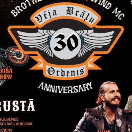
Reģistrē, ka tiek parādīts modālais logs.
nepieciešamas,
Reģistrē unikālu ID, kas tiek izmantots statist
arbību un
par to, kā apmeklētājs izmanto vietni.
nepieciešamas,
arbību un
Izmanto Google Analytics, lai samazinātu piep
nepieciešamas,
Reģistrē unikālu ID, kas tiek izmantots statist
arbību un
par to, kā apmeklētājs izmanto vietni.
nepieciešamas,
Reģistrē unikālu ID priekš jaunākās GA 4 versij
arbību un
izmantots statistisko datu iegūšanai par to, k
izmanto vietni.