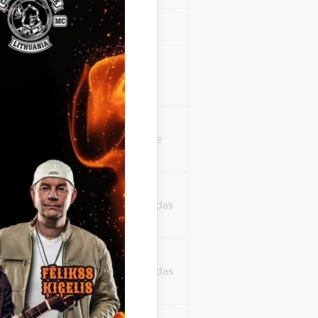
Sesija
isko datu iegūšanai
2 gadi
rasījuma līmeni.
1 minūte
isko datu iegūšanai
24 stundas
as, kas tiek
ā apmeklētājs
24 stundas