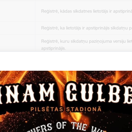
Reģistrē, kādas sīkdatnes lietotājs ir apstiprinā
Reģistrē, ka lietotājs ir apstiprinājis sīkdatņu
Reģistrē, kuru sīkdatņu paziņojuma versiju liet
apstiprinājis.
Nepieciešams tikai satura administratoriem, lai
Sesijas uzturēšana no slodzes dalīšanas viedo
Drošības politikas sesija.
Sīkdatne ir nepieciešama, lai visiem lietotājiem
ziņojumus pēc tam, kad viņi ir izlasījuši un aizv
Sīkdatne ir nepieciešama, lai visiem lietotājiem
ziņojumus pēc tam, kad viņi ir izlasījuši un aizv