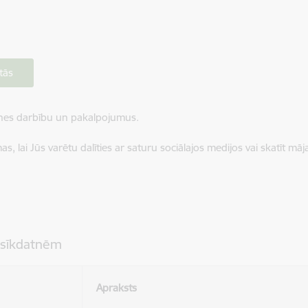
tās
ietnes darbību un pakalpojumus.
, lai Jūs varētu dalīties ar saturu sociālajos medijos vai skatīt mā
 sīkdatnēm
Apraksts