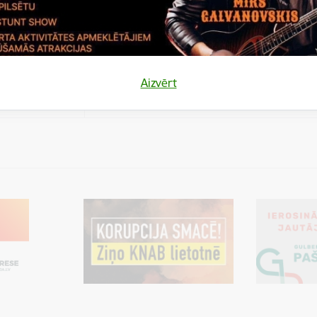
es
Šīs sīkdatnes ir paredzētas tādu vietņu un sat
varētu dalīties
kas jūs interesē mūsu vietnē, izmantojot treš
los)
tīklus vai citas vietnes.
es
Aizvērt
varētu dalīties
Cookie is needed for all users for sharing con
los)