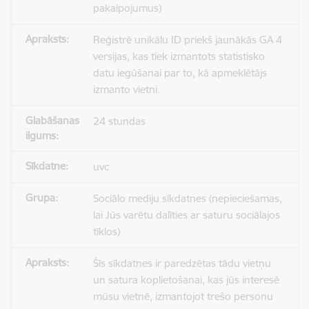
pakalpojumus)
Reģistrē unikālu ID priekš jaunākās GA 4
versijas, kas tiek izmantots statistisko
datu iegūšanai par to, kā apmeklētājs
izmanto vietni.
24 stundas
uvc
Sociālo mediju sīkdatnes (nepieciešamas,
lai Jūs varētu dalīties ar saturu sociālajos
tīklos)
Šīs sīkdatnes ir paredzētas tādu vietņu
un satura koplietošanai, kas jūs interesē
mūsu vietnē, izmantojot trešo personu