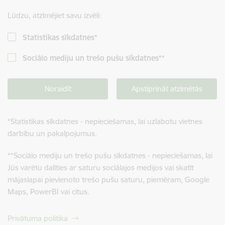
Lūdzu, atzīmējiet savu izvēli:
Statistikas sīkdatnes
*
Sociālo mediju un trešo pušu sīkdatnes
**
Noraidīt
Apstiprināt atzīmētās
*
Statistikas sīkdatnes - nepieciešamas, lai uzlabotu vietnes
darbību un pakalpojumus.
**
Sociālo mediju un trešo pušu sīkdatnes - nepieciešamas, lai
Jūs varētu dalīties ar saturu sociālajos medijos vai skatīt
mājaslapai pievienoto trešo pušu saturu, piemēram, Google
Maps, PowerBI vai citus.
Privātuma politika