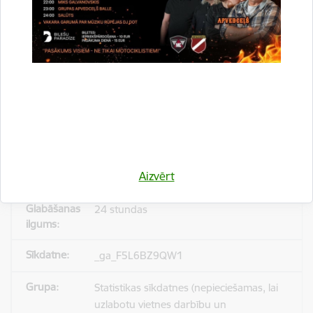
_gid
Statistikas sīkdatnes (nepieciešamas, lai
uzlabotu vietnes darbību un
pakalpojumus)
Reģistrē unikālu ID, kas tiek izmantots
statistisko datu iegūšanai par to, kā
Aizvērt
apmeklētājs izmanto vietni.
24 stundas
_ga_F5L6BZ9QW1
Statistikas sīkdatnes (nepieciešamas, lai
uzlabotu vietnes darbību un