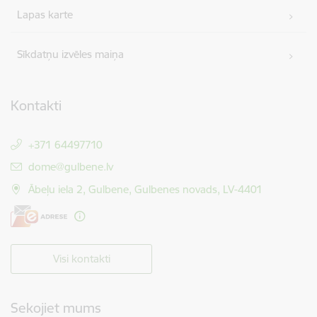
Lapas karte
Sīkdatņu izvēles maiņa
Kontakti
+371 64497710
E-pasts:
dome@gulbene.lv
Ābeļu iela 2, Gulbene, Gulbenes novads, LV-4401
Visi kontakti
Sekojiet mums