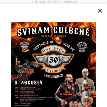
uzlabotu vietnes darbību un
pakalpojumus)
Reģistrē unikālu ID, kas tiek izmantots
statistisko datu iegūšanai par to, kā
apmeklētājs izmanto vietni.
2 gadi
_gat
Statistikas sīkdatnes (nepieciešamas, lai
uzlabotu vietnes darbību un
pakalpojumus)
Izmanto Google Analytics, lai samazinātu
pieprasījuma līmeni.
1 minūte