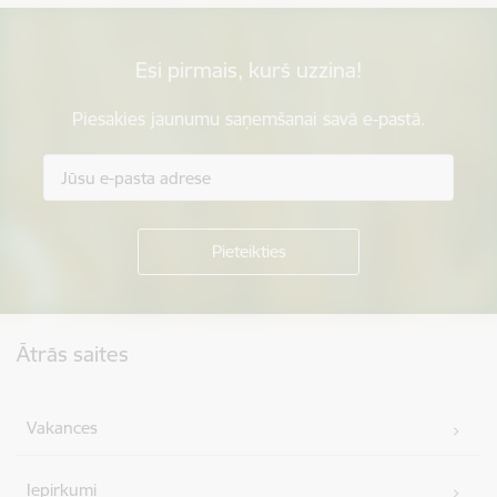
Esi pirmais, kurš uzzina!
Piesakies jaunumu saņemšanai savā e-pastā.
Kājene
Ātrās saites
Vakances
Iepirkumi