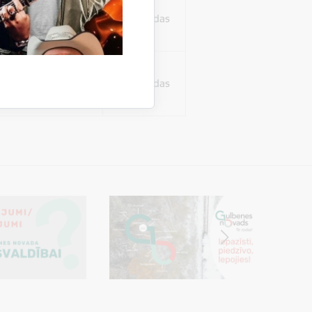
ura koplietošanai,
o personu sociālos
24 stundas
tent
24 stundas