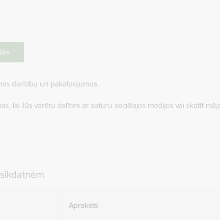
tās
ietnes darbību un pakalpojumus.
, lai Jūs varētu dalīties ar saturu sociālajos medijos vai skatīt mā
 sīkdatnēm
Apraksts