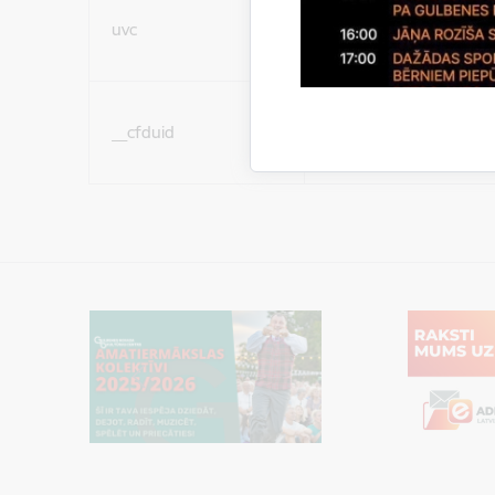
Sociālo mediju sīkdatn
uvc
(nepieciešamas, lai Jūs 
ar saturu sociālajos tīk
Sociālo mediju sīkdatn
__cfduid
(nepieciešamas, lai Jūs 
ar saturu sociālajos tīk