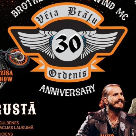
Reģistrē, ka tiek parādīts modālais logs.
nepieciešamas,
Reģistrē unikālu ID, kas tiek izmantots statist
arbību un
par to, kā apmeklētājs izmanto vietni.
nepieciešamas,
arbību un
Izmanto Google Analytics, lai samazinātu piep
nepieciešamas,
Reģistrē unikālu ID, kas tiek izmantots statist
arbību un
par to, kā apmeklētājs izmanto vietni.
nepieciešamas,
Reģistrē unikālu ID priekš jaunākās GA 4 versij
arbību un
izmantots statistisko datu iegūšanai par to, k
izmanto vietni.