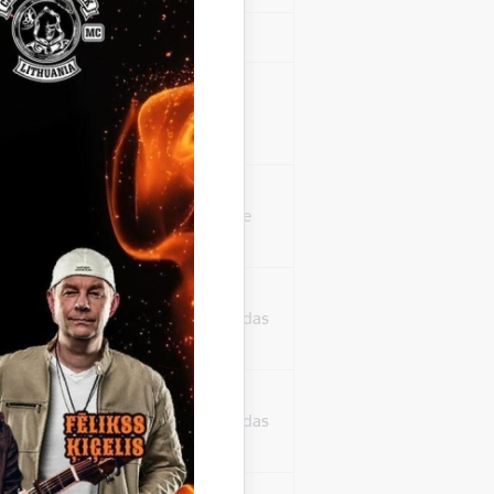
Sesija
isko datu iegūšanai
2 gadi
rasījuma līmeni.
1 minūte
isko datu iegūšanai
24 stundas
as, kas tiek
ā apmeklētājs
24 stundas