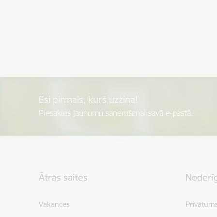
Esi pirmais, kurš uzzina!
Piesakies jaunumu saņemšanai savā e-pastā.
Kājene
Ātrās saites
Noderīg
Vakances
Privātuma