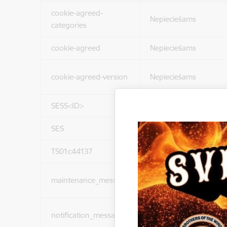
cookie-agreed-
Nepieciešams
categories
cookie-agreed
Nepieciešams
cookie-agreed-version
Nepieciešams
SESS<ID>
Nepieciešams
SES
Nepieciešams
TS01c44137
Nepieciešams
maintenance_message
Nepieciešams
notification_messages
Nepieciešams