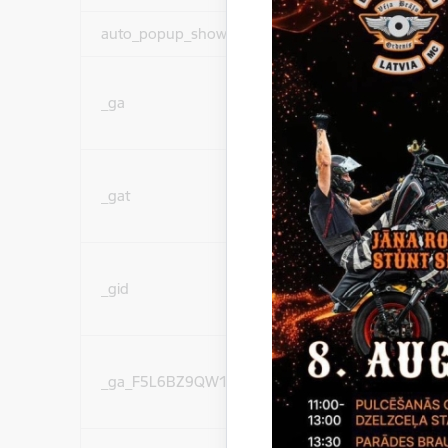
auto_popup_showed
Nepieciešams
Statistikas sīkdatnes (
_ga
lai uzlabotu vietnes d
pakalpojumus)
Statistikas sīkdatnes (
_gat
lai uzlabotu vietnes d
pakalpojumus)
Statistikas sīkdatnes (
_gid
lai uzlabotu vietnes d
pakalpojumus)
Statistikas sīkdatnes (
_ga_F5L6BZ9QW1
lai uzlabotu vietnes d
pakalpojumus)