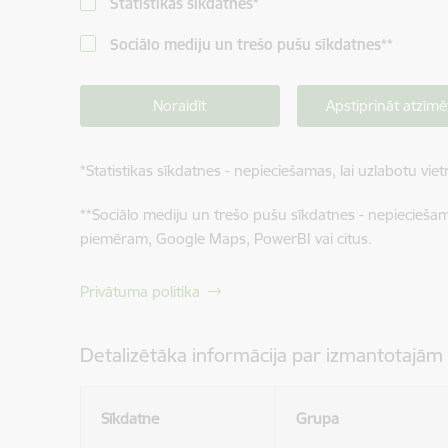
Statistikas sīkdatnes
*
Sociālo mediju un trešo pušu sīkdatnes
**
Noraidīt
Apstiprināt atzīmē
*
Statistikas sīkdatnes - nepieciešamas, lai uzlabotu v
**
Sociālo mediju un trešo pušu sīkdatnes - nepieciešamas
piemēram, Google Maps, PowerBI vai citus.
Privātuma politika
Detalizētāka informācija par izmantotajām
Sīkdatne
Grupa