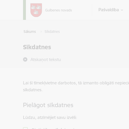
Pāriet uz lapas saturu
Pašvaldība
Sākums
Sīkdatnes
Sīkdatnes
Atskaņot tekstu
Lai šī tīmekļvietne darbotos, tā izmanto obligāti nepiec
sīkdatnes.
Pielāgot sīkdatnes
Lūdzu, atzīmējiet savu izvēli: