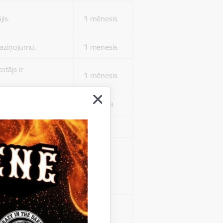
jis.
1 mēnesis
 paziņojumu.
1 mēnesis
otājs ir
1 mēnesis
 autentificētos.
1 stunda
kļa.
Sesija
Sesija
 nerādītu
Sesija
ēruši tos.
 nerādītu
Sesija
ēruši tos.