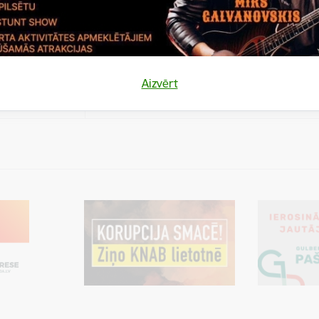
es
Šīs sīkdatnes ir paredzētas tādu vietņu un sat
varētu dalīties
kas jūs interesē mūsu vietnē, izmantojot treš
los)
tīklus vai citas vietnes.
es
Aizvērt
varētu dalīties
Cookie is needed for all users for sharing con
los)