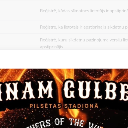
Reģistrē, kādas sīkdatnes lietotājs ir apstiprinā
Reģistrē, ka lietotājs ir apstiprinājis sīkdatņu
Reģistrē, kuru sīkdatņu paziņojuma versiju liet
apstiprinājis.
Nepieciešams tikai satura administratoriem, lai
Sesijas uzturēšana no slodzes dalīšanas viedo
Drošības politikas sesija.
Sīkdatne ir nepieciešama, lai visiem lietotājiem
ziņojumus pēc tam, kad viņi ir izlasījuši un aizv
Sīkdatne ir nepieciešama, lai visiem lietotājiem
ziņojumus pēc tam, kad viņi ir izlasījuši un aizv