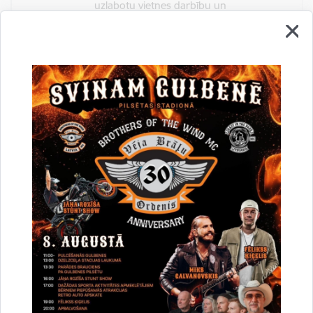
uzlabotu vietnes darbību un
pakalpojumus)
Reģistrē unikālu ID, kas tiek izmantots
statistisko datu iegūšanai par to, kā
apmeklētājs izmanto vietni.
2 gadi
_gat
Statistikas sīkdatnes (nepieciešamas, lai
uzlabotu vietnes darbību un
pakalpojumus)
Izmanto Google Analytics, lai samazinātu
pieprasījuma līmeni.
1 minūte