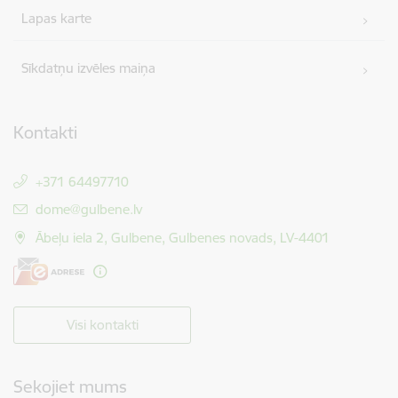
Lapas karte
Sīkdatņu izvēles maiņa
Kontakti
+371 64497710
E-pasts:
dome@gulbene.lv
Ābeļu iela 2, Gulbene, Gulbenes novads, LV-4401
Visi kontakti
Sekojiet mums