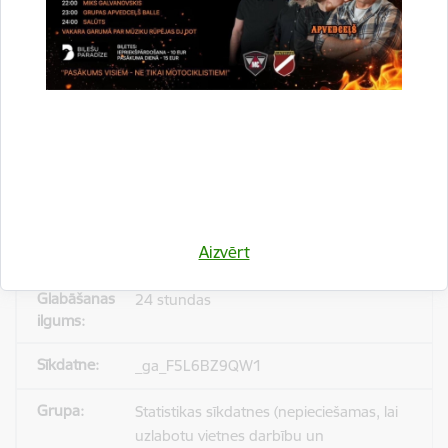
_gid
Statistikas sīkdatnes (nepieciešamas, lai
uzlabotu vietnes darbību un
pakalpojumus)
Reģistrē unikālu ID, kas tiek izmantots
statistisko datu iegūšanai par to, kā
Aizvērt
apmeklētājs izmanto vietni.
24 stundas
_ga_F5L6BZ9QW1
Statistikas sīkdatnes (nepieciešamas, lai
uzlabotu vietnes darbību un