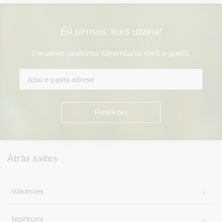
Esi pirmais, kurš uzzina!
Piesakies jaunumu saņemšanai savā e-pastā.
Kājene
Ātrās saites
Vakances
Iepirkumi