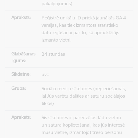
pakalpojumus)
Reģistrē unikālu ID priekš jaunākās GA 4
versijas, kas tiek izmantots statistisko
datu iegūšanai par to, kā apmeklētājs
izmanto vietni.
24 stundas
uvc
Sociālo mediju sīkdatnes (nepieciešamas,
lai Jūs varētu dalīties ar saturu sociālajos
tīklos)
Šīs sīkdatnes ir paredzētas tādu vietņu
un satura koplietošanai, kas jūs interesē
mūsu vietnē, izmantojot trešo personu