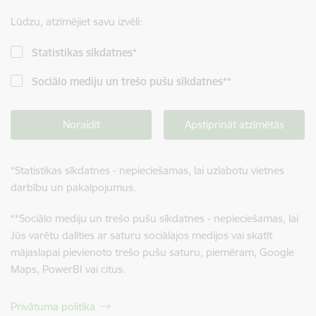
Lūdzu, atzīmējiet savu izvēli:
Statistikas sīkdatnes
*
Sociālo mediju un trešo pušu sīkdatnes
**
Noraidīt
Apstiprināt atzīmētās
*
Statistikas sīkdatnes - nepieciešamas, lai uzlabotu vietnes
darbību un pakalpojumus.
**
Sociālo mediju un trešo pušu sīkdatnes - nepieciešamas, lai
Jūs varētu dalīties ar saturu sociālajos medijos vai skatīt
mājaslapai pievienoto trešo pušu saturu, piemēram, Google
Maps, PowerBI vai citus.
Privātuma politika