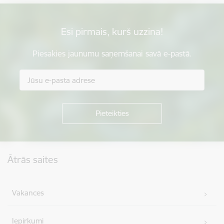
Esi pirmais, kurš uzzina!
Piesakies jaunumu saņemšanai savā e-pastā.
Kājene
Ātrās saites
Vakances
Iepirkumi