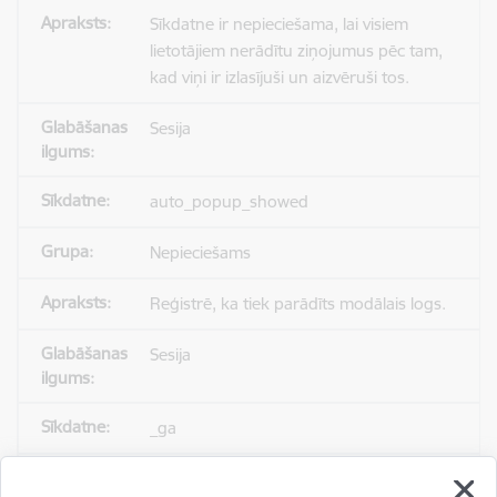
Sīkdatne ir nepieciešama, lai visiem
lietotājiem nerādītu ziņojumus pēc tam,
kad viņi ir izlasījuši un aizvēruši tos.
Sesija
auto_popup_showed
Nepieciešams
Reģistrē, ka tiek parādīts modālais logs.
Sesija
_ga
Statistikas sīkdatnes (nepieciešamas, lai