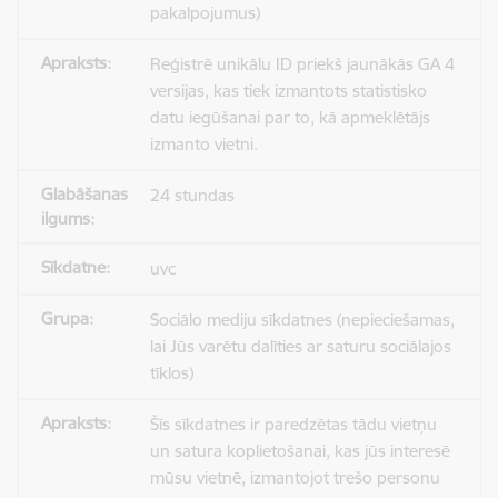
pakalpojumus)
Reģistrē unikālu ID priekš jaunākās GA 4
versijas, kas tiek izmantots statistisko
datu iegūšanai par to, kā apmeklētājs
izmanto vietni.
24 stundas
uvc
Sociālo mediju sīkdatnes (nepieciešamas,
lai Jūs varētu dalīties ar saturu sociālajos
tīklos)
Šīs sīkdatnes ir paredzētas tādu vietņu
un satura koplietošanai, kas jūs interesē
mūsu vietnē, izmantojot trešo personu