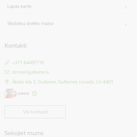
Lapas karte
Sīkdatņu izvēles maiņa
Kontakti
+371 64497710
E-pasts:
dome@gulbene.lv
Ābeļu iela 2, Gulbene, Gulbenes novads, LV-4401
Visi kontakti
Sekojiet mums