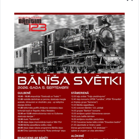
uzlabotu vietnes darbību un
pakalpojumus)
Reģistrē unikālu ID, kas tiek izmantots
statistisko datu iegūšanai par to, kā
apmeklētājs izmanto vietni.
2 gadi
_gat
Statistikas sīkdatnes (nepieciešamas, lai
uzlabotu vietnes darbību un
pakalpojumus)
Izmanto Google Analytics, lai samazinātu
pieprasījuma līmeni.
1 minūte