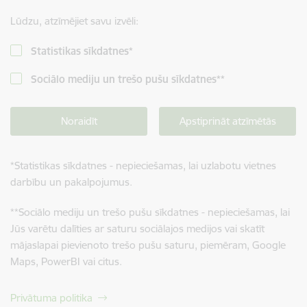
Lūdzu, atzīmējiet savu izvēli:
Statistikas sīkdatnes
*
Sociālo mediju un trešo pušu sīkdatnes
**
Noraidīt
Apstiprināt atzīmētās
*
Statistikas sīkdatnes - nepieciešamas, lai uzlabotu vietnes
darbību un pakalpojumus.
**
Sociālo mediju un trešo pušu sīkdatnes - nepieciešamas, lai
Jūs varētu dalīties ar saturu sociālajos medijos vai skatīt
mājaslapai pievienoto trešo pušu saturu, piemēram, Google
Maps, PowerBI vai citus.
Privātuma politika