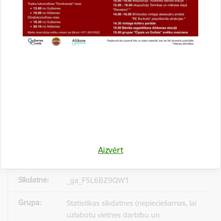
_gid
Statistikas sīkdatnes (nepieciešamas, lai
uzlabotu vietnes darbību un
pakalpojumus)
Reģistrē unikālu ID, kas tiek izmantots
statistisko datu iegūšanai par to, kā
apmeklētājs izmanto vietni.
24 stundas
Aizvērt
_ga_F5L6BZ9QW1
Statistikas sīkdatnes (nepieciešamas, lai
uzlabotu vietnes darbību un