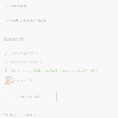
Lapas karte
Sīkdatņu izvēles maiņa
Kontakti
+371 64497710
E-pasts:
dome@gulbene.lv
Ābeļu iela 2, Gulbene, Gulbenes novads, LV-4401
Visi kontakti
Sekojiet mums