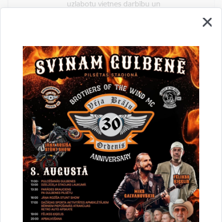
uzlabotu vietnes darbību un
pakalpojumus)
Reģistrē unikālu ID, kas tiek izmantots
statistisko datu iegūšanai par to, kā
apmeklētājs izmanto vietni.
2 gadi
_gat
Statistikas sīkdatnes (nepieciešamas, lai
uzlabotu vietnes darbību un
pakalpojumus)
Izmanto Google Analytics, lai samazinātu
pieprasījuma līmeni.
1 minūte