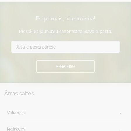
Esi pirmais, kurš uzzina!
Piesakies jaunumu saņemšanai savā e-pastā.
Kājene
Ātrās saites
Vakances
Iepirkumi