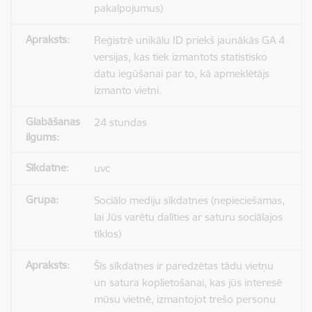
pakalpojumus)
Reģistrē unikālu ID priekš jaunākās GA 4
versijas, kas tiek izmantots statistisko
datu iegūšanai par to, kā apmeklētājs
izmanto vietni.
24 stundas
uvc
Sociālo mediju sīkdatnes (nepieciešamas,
lai Jūs varētu dalīties ar saturu sociālajos
tīklos)
Šīs sīkdatnes ir paredzētas tādu vietņu
un satura koplietošanai, kas jūs interesē
mūsu vietnē, izmantojot trešo personu