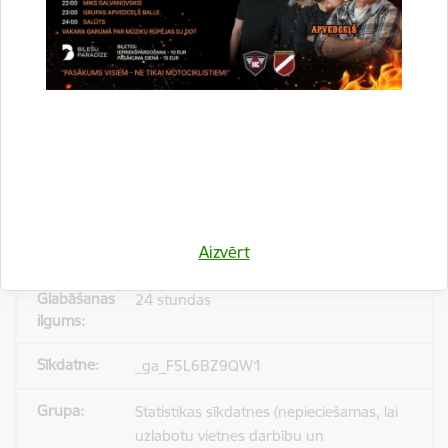
_gid
Statistikas sīkdatnes (nepieciešamas, lai
uzlabotu vietnes darbību un
pakalpojumus)
Reģistrē unikālu ID, kas tiek izmantots
statistisko datu iegūšanai par to, kā
Aizvērt
apmeklētājs izmanto vietni.
24 stundas
_ga_F5L6BZ9QW1
Statistikas sīkdatnes (nepieciešamas, lai
uzlabotu vietnes darbību un