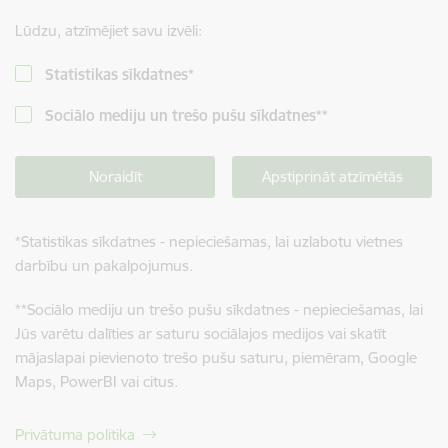
Lūdzu, atzīmējiet savu izvēli:
Statistikas sīkdatnes
*
Sociālo mediju un trešo pušu sīkdatnes
**
Noraidīt
Apstiprināt atzīmētās
*
Statistikas sīkdatnes - nepieciešamas, lai uzlabotu vietnes
darbību un pakalpojumus.
**
Sociālo mediju un trešo pušu sīkdatnes - nepieciešamas, lai
Jūs varētu dalīties ar saturu sociālajos medijos vai skatīt
mājaslapai pievienoto trešo pušu saturu, piemēram, Google
Maps, PowerBI vai citus.
Privātuma politika