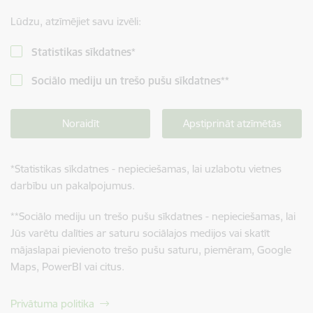
Lūdzu, atzīmējiet savu izvēli:
Statistikas sīkdatnes
*
Sociālo mediju un trešo pušu sīkdatnes
**
Noraidīt
Apstiprināt atzīmētās
*
Statistikas sīkdatnes - nepieciešamas, lai uzlabotu vietnes
darbību un pakalpojumus.
**
Sociālo mediju un trešo pušu sīkdatnes - nepieciešamas, lai
Jūs varētu dalīties ar saturu sociālajos medijos vai skatīt
mājaslapai pievienoto trešo pušu saturu, piemēram, Google
Maps, PowerBI vai citus.
Privātuma politika