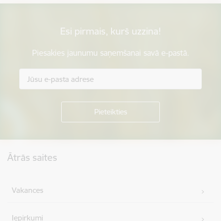
Esi pirmais, kurš uzzina!
Piesakies jaunumu saņemšanai savā e-pastā.
Kājene
Ātrās saites
Vakances
Iepirkumi