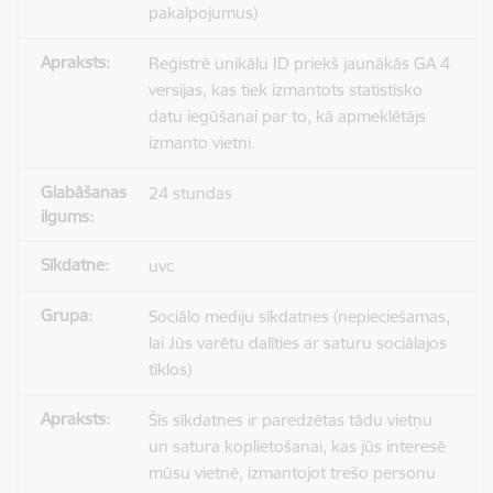
pakalpojumus)
Reģistrē unikālu ID priekš jaunākās GA 4
versijas, kas tiek izmantots statistisko
datu iegūšanai par to, kā apmeklētājs
izmanto vietni.
24 stundas
uvc
Sociālo mediju sīkdatnes (nepieciešamas,
lai Jūs varētu dalīties ar saturu sociālajos
tīklos)
Šīs sīkdatnes ir paredzētas tādu vietņu
un satura koplietošanai, kas jūs interesē
mūsu vietnē, izmantojot trešo personu