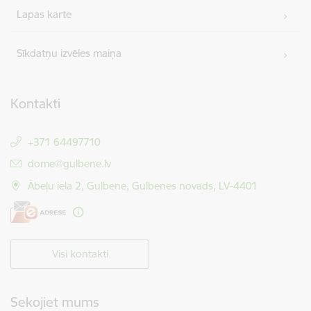
Lapas karte
Sīkdatņu izvēles maiņa
Kontakti
+371 64497710
E-pasts:
dome@gulbene.lv
Ābeļu iela 2, Gulbene, Gulbenes novads, LV-4401
Visi kontakti
Sekojiet mums