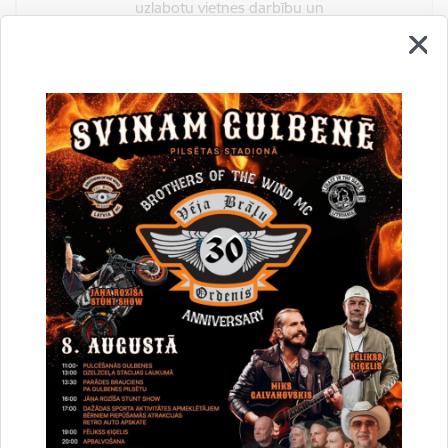
uzlabotu vietnes darbību un
pakalpojumus)
Reģistrē unikālu ID, kas tiek izmantots
statistisko datu iegūšanai par to, kā
apmeklētājs izmanto vietni.
2 gadi
_gat
Statistikas sīkdatnes (nepieciešamas, lai
uzlabotu vietnes darbību un
pakalpojumus)
Izmanto Google Analytics, lai samazinātu
pieprasījuma līmeni.
1 minūte