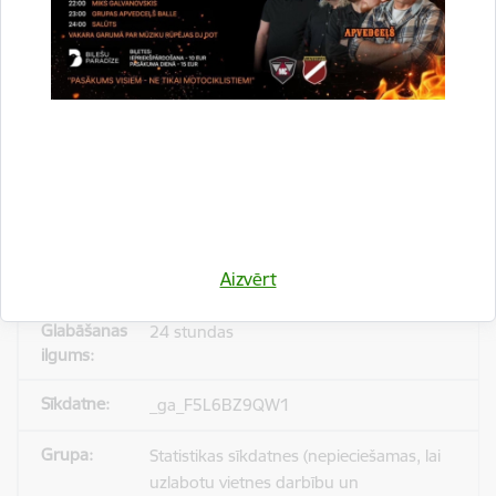
_gid
Statistikas sīkdatnes (nepieciešamas, lai
uzlabotu vietnes darbību un
pakalpojumus)
Reģistrē unikālu ID, kas tiek izmantots
statistisko datu iegūšanai par to, kā
Aizvērt
apmeklētājs izmanto vietni.
24 stundas
_ga_F5L6BZ9QW1
Statistikas sīkdatnes (nepieciešamas, lai
uzlabotu vietnes darbību un