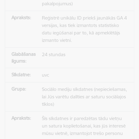
pakalpojumus)
Reģistrē unikālu ID priekš jaunākās GA 4
versijas, kas tiek izmantots statistisko
datu iegūšanai par to, kā apmeklētājs
izmanto vietni.
24 stundas
uvc
Sociālo mediju sīkdatnes (nepieciešamas,
lai Jūs varētu dalīties ar saturu sociālajos
tīklos)
Šīs sīkdatnes ir paredzētas tādu vietņu
un satura koplietošanai, kas jūs interesē
mūsu vietnē, izmantojot trešo personu