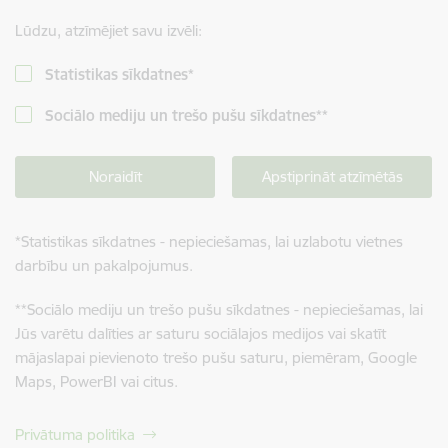
Lūdzu, atzīmējiet savu izvēli:
Statistikas sīkdatnes
*
Sociālo mediju un trešo pušu sīkdatnes
**
Noraidīt
Apstiprināt atzīmētās
*
Statistikas sīkdatnes - nepieciešamas, lai uzlabotu vietnes
darbību un pakalpojumus.
**
Sociālo mediju un trešo pušu sīkdatnes - nepieciešamas, lai
Jūs varētu dalīties ar saturu sociālajos medijos vai skatīt
mājaslapai pievienoto trešo pušu saturu, piemēram, Google
Maps, PowerBI vai citus.
Privātuma politika