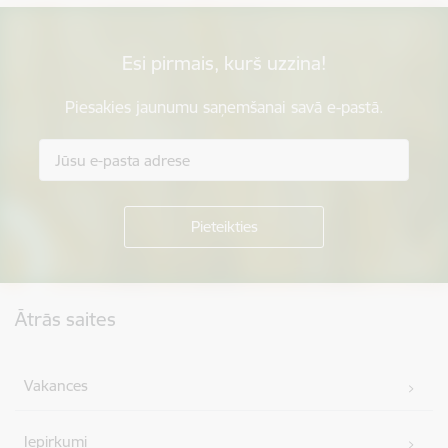
Esi pirmais, kurš uzzina!
Piesakies jaunumu saņemšanai savā e-pastā.
Kājene
Ātrās saites
Vakances
Iepirkumi