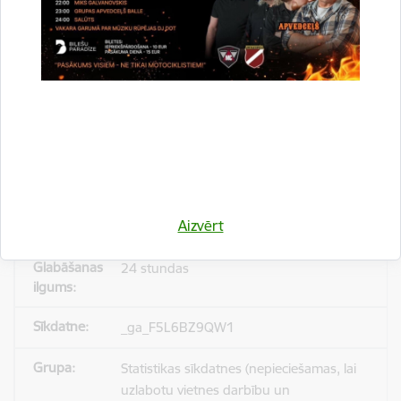
_gid
Statistikas sīkdatnes (nepieciešamas, lai
uzlabotu vietnes darbību un
pakalpojumus)
Reģistrē unikālu ID, kas tiek izmantots
statistisko datu iegūšanai par to, kā
Aizvērt
apmeklētājs izmanto vietni.
24 stundas
_ga_F5L6BZ9QW1
Statistikas sīkdatnes (nepieciešamas, lai
uzlabotu vietnes darbību un