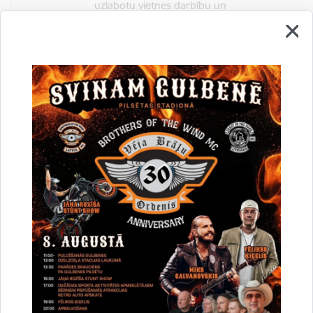
uzlabotu vietnes darbību un
pakalpojumus)
Reģistrē unikālu ID, kas tiek izmantots
statistisko datu iegūšanai par to, kā
apmeklētājs izmanto vietni.
2 gadi
_gat
Statistikas sīkdatnes (nepieciešamas, lai
uzlabotu vietnes darbību un
pakalpojumus)
Izmanto Google Analytics, lai samazinātu
pieprasījuma līmeni.
1 minūte