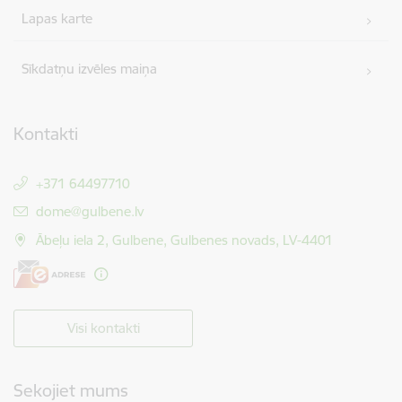
Lapas karte
Sīkdatņu izvēles maiņa
Kontakti
+371 64497710
E-pasts:
dome@gulbene.lv
Ābeļu iela 2, Gulbene, Gulbenes novads, LV-4401
Visi kontakti
Sekojiet mums