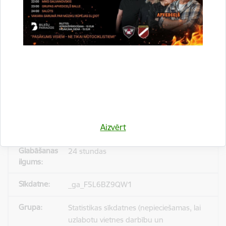
_gid
Statistikas sīkdatnes (nepieciešamas, lai
uzlabotu vietnes darbību un
pakalpojumus)
Reģistrē unikālu ID, kas tiek izmantots
statistisko datu iegūšanai par to, kā
Aizvērt
apmeklētājs izmanto vietni.
24 stundas
_ga_F5L6BZ9QW1
Statistikas sīkdatnes (nepieciešamas, lai
uzlabotu vietnes darbību un