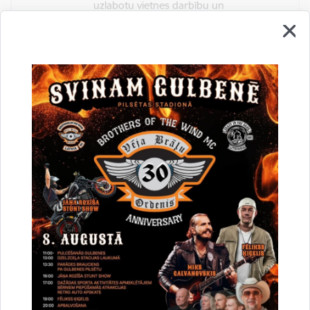
uzlabotu vietnes darbību un
pakalpojumus)
Reģistrē unikālu ID, kas tiek izmantots
statistisko datu iegūšanai par to, kā
apmeklētājs izmanto vietni.
2 gadi
_gat
Statistikas sīkdatnes (nepieciešamas, lai
uzlabotu vietnes darbību un
pakalpojumus)
Izmanto Google Analytics, lai samazinātu
pieprasījuma līmeni.
1 minūte