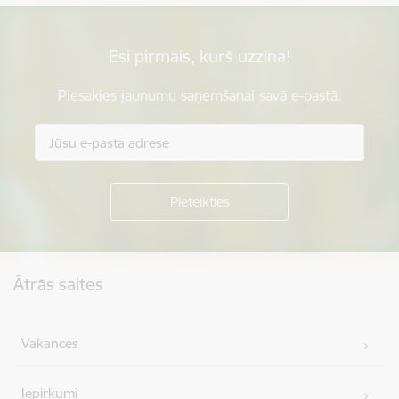
Esi pirmais, kurš uzzina!
Piesakies jaunumu saņemšanai savā e-pastā.
Kājene
Ātrās saites
Vakances
Iepirkumi