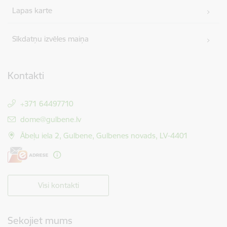
Lapas karte
Sīkdatņu izvēles maiņa
Kontakti
+371 64497710
E-pasts:
dome@gulbene.lv
Ābeļu iela 2, Gulbene, Gulbenes novads, LV-4401
Visi kontakti
Sekojiet mums