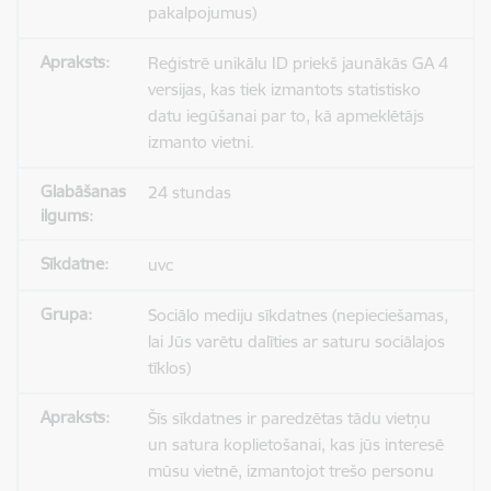
pakalpojumus)
Reģistrē unikālu ID priekš jaunākās GA 4
versijas, kas tiek izmantots statistisko
datu iegūšanai par to, kā apmeklētājs
izmanto vietni.
24 stundas
uvc
Sociālo mediju sīkdatnes (nepieciešamas,
lai Jūs varētu dalīties ar saturu sociālajos
tīklos)
Šīs sīkdatnes ir paredzētas tādu vietņu
un satura koplietošanai, kas jūs interesē
mūsu vietnē, izmantojot trešo personu