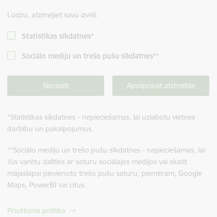
Lūdzu, atzīmējiet savu izvēli:
Statistikas sīkdatnes
*
Sociālo mediju un trešo pušu sīkdatnes
**
Noraidīt
Apstiprināt atzīmētās
*
Statistikas sīkdatnes - nepieciešamas, lai uzlabotu vietnes
darbību un pakalpojumus.
**
Sociālo mediju un trešo pušu sīkdatnes - nepieciešamas, lai
Jūs varētu dalīties ar saturu sociālajos medijos vai skatīt
mājaslapai pievienoto trešo pušu saturu, piemēram, Google
Maps, PowerBI vai citus.
Privātuma politika