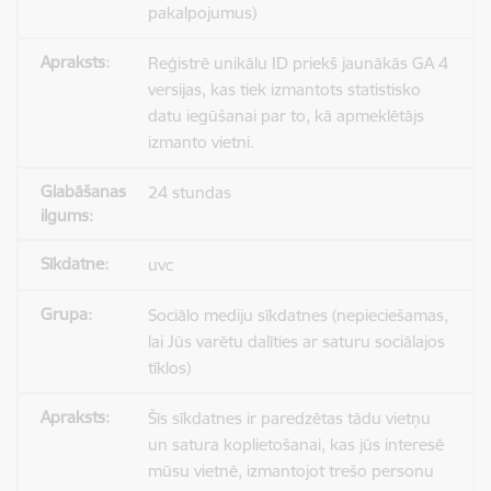
pakalpojumus)
Reģistrē unikālu ID priekš jaunākās GA 4
versijas, kas tiek izmantots statistisko
datu iegūšanai par to, kā apmeklētājs
izmanto vietni.
24 stundas
uvc
Sociālo mediju sīkdatnes (nepieciešamas,
lai Jūs varētu dalīties ar saturu sociālajos
tīklos)
Šīs sīkdatnes ir paredzētas tādu vietņu
un satura koplietošanai, kas jūs interesē
mūsu vietnē, izmantojot trešo personu