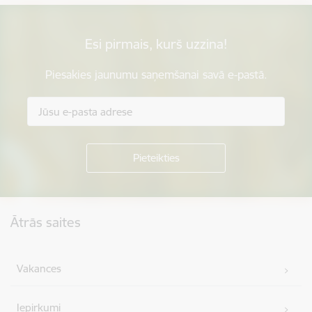
Esi pirmais, kurš uzzina!
Piesakies jaunumu saņemšanai savā e-pastā.
Kājene
Ātrās saites
Vakances
Iepirkumi