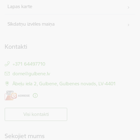
Lapas karte
Sīkdatņu izvēles maiņa
Kontakti
+371 64497710
E-pasts:
dome@gulbene.lv
Ābeļu iela 2, Gulbene, Gulbenes novads, LV-4401
Visi kontakti
Sekojiet mums