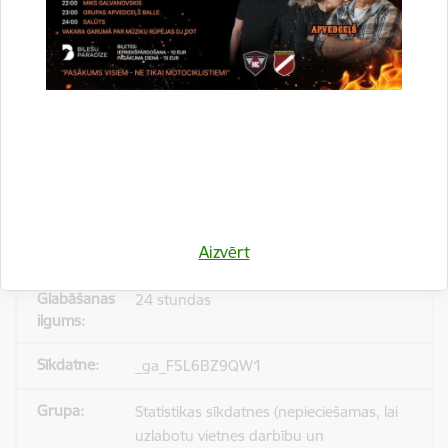
_gid
Statistikas sīkdatnes (nepieciešamas, lai
uzlabotu vietnes darbību un
pakalpojumus)
Reģistrē unikālu ID, kas tiek izmantots
statistisko datu iegūšanai par to, kā
Aizvērt
apmeklētājs izmanto vietni.
24 stundas
_ga_F5L6BZ9QW1
Statistikas sīkdatnes (nepieciešamas, lai
uzlabotu vietnes darbību un