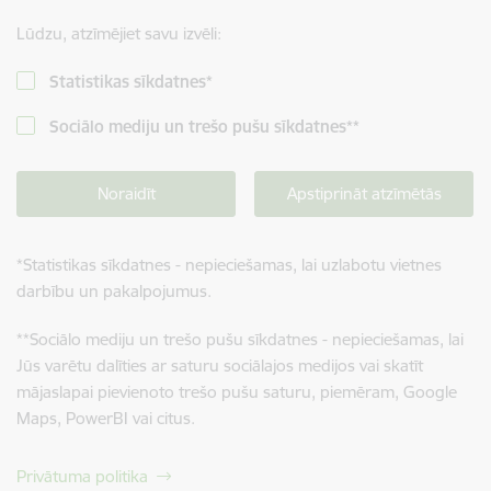
Lūdzu, atzīmējiet savu izvēli:
Statistikas sīkdatnes
*
Sociālo mediju un trešo pušu sīkdatnes
**
Noraidīt
Apstiprināt atzīmētās
*
Statistikas sīkdatnes - nepieciešamas, lai uzlabotu vietnes
darbību un pakalpojumus.
**
Sociālo mediju un trešo pušu sīkdatnes - nepieciešamas, lai
Jūs varētu dalīties ar saturu sociālajos medijos vai skatīt
mājaslapai pievienoto trešo pušu saturu, piemēram, Google
Maps, PowerBI vai citus.
Privātuma politika