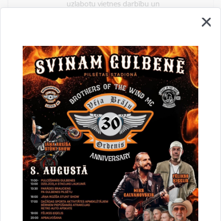
uzlabotu vietnes darbību un
pakalpojumus)
Reģistrē unikālu ID, kas tiek izmantots
statistisko datu iegūšanai par to, kā
apmeklētājs izmanto vietni.
2 gadi
_gat
Statistikas sīkdatnes (nepieciešamas, lai
uzlabotu vietnes darbību un
pakalpojumus)
Izmanto Google Analytics, lai samazinātu
pieprasījuma līmeni.
1 minūte