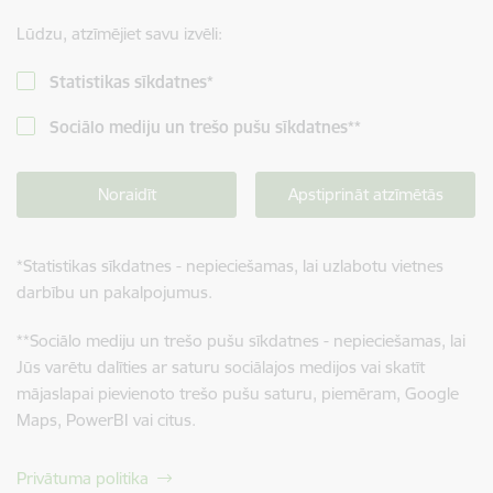
Lūdzu, atzīmējiet savu izvēli:
Statistikas sīkdatnes
*
Sociālo mediju un trešo pušu sīkdatnes
**
Noraidīt
Apstiprināt atzīmētās
*
Statistikas sīkdatnes - nepieciešamas, lai uzlabotu vietnes
darbību un pakalpojumus.
**
Sociālo mediju un trešo pušu sīkdatnes - nepieciešamas, lai
Jūs varētu dalīties ar saturu sociālajos medijos vai skatīt
mājaslapai pievienoto trešo pušu saturu, piemēram, Google
Maps, PowerBI vai citus.
Privātuma politika