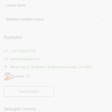
Lapas karte
Sīkdatņu izvēles maiņa
Kontakti
+371 64497710
E-pasts:
dome@gulbene.lv
Ābeļu iela 2, Gulbene, Gulbenes novads, LV-4401
Visi kontakti
Sekojiet mums