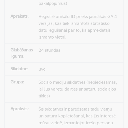
pakalpojumus)
Reģistrē unikālu ID priekš jaunākās GA 4
versijas, kas tiek izmantots statistisko
datu iegūšanai par to, kā apmeklētājs
izmanto vietni.
24 stundas
uvc
Sociālo mediju sīkdatnes (nepieciešamas,
lai Jūs varētu dalīties ar saturu sociālajos
tīklos)
Šīs sīkdatnes ir paredzētas tādu vietņu
un satura koplietošanai, kas jūs interesē
mūsu vietnē, izmantojot trešo personu