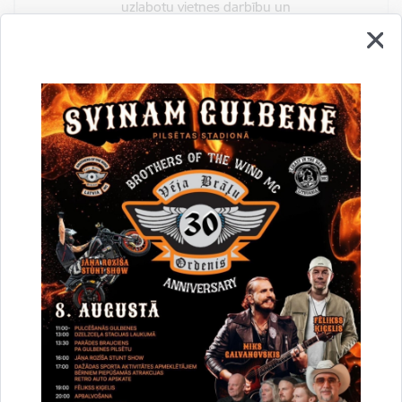
uzlabotu vietnes darbību un
pakalpojumus)
Reģistrē unikālu ID, kas tiek izmantots
statistisko datu iegūšanai par to, kā
apmeklētājs izmanto vietni.
2 gadi
_gat
Statistikas sīkdatnes (nepieciešamas, lai
uzlabotu vietnes darbību un
pakalpojumus)
Izmanto Google Analytics, lai samazinātu
pieprasījuma līmeni.
1 minūte