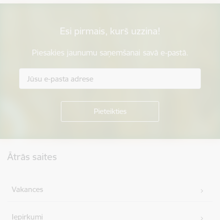
Esi pirmais, kurš uzzina!
Piesakies jaunumu saņemšanai savā e-pastā.
Kājene
Ātrās saites
Vakances
Iepirkumi