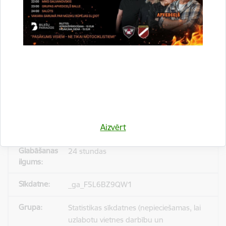
_gid
Statistikas sīkdatnes (nepieciešamas, lai
uzlabotu vietnes darbību un
pakalpojumus)
Reģistrē unikālu ID, kas tiek izmantots
statistisko datu iegūšanai par to, kā
Aizvērt
apmeklētājs izmanto vietni.
24 stundas
_ga_F5L6BZ9QW1
Statistikas sīkdatnes (nepieciešamas, lai
uzlabotu vietnes darbību un