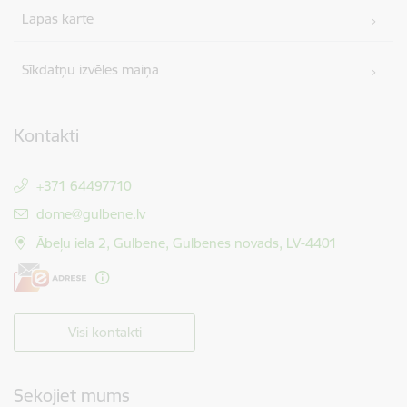
Lapas karte
Sīkdatņu izvēles maiņa
Kontakti
+371 64497710
E-pasts:
dome@gulbene.lv
Ābeļu iela 2, Gulbene, Gulbenes novads, LV-4401
Visi kontakti
Sekojiet mums