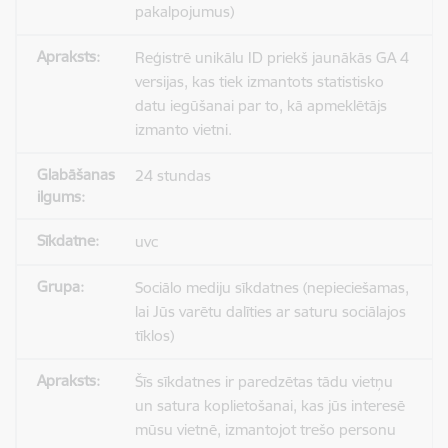
pakalpojumus)
Reģistrē unikālu ID priekš jaunākās GA 4
versijas, kas tiek izmantots statistisko
datu iegūšanai par to, kā apmeklētājs
izmanto vietni.
24 stundas
uvc
Sociālo mediju sīkdatnes (nepieciešamas,
lai Jūs varētu dalīties ar saturu sociālajos
tīklos)
Šīs sīkdatnes ir paredzētas tādu vietņu
un satura koplietošanai, kas jūs interesē
mūsu vietnē, izmantojot trešo personu