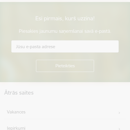
Esi pirmais, kurš uzzina!
Piesakies jaunumu saņemšanai savā e-pastā.
Kājene
Ātrās saites
Vakances
Iepirkumi