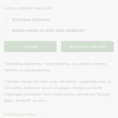
Lūdzu, atzīmējiet savu izvēli:
Statistikas sīkdatnes
*
Sociālo mediju un trešo pušu sīkdatnes
**
Noraidīt
Apstiprināt atzīmētās
*
Statistikas sīkdatnes - nepieciešamas, lai uzlabotu vietnes
darbību un pakalpojumus.
**
Sociālo mediju un trešo pušu sīkdatnes - nepieciešamas, lai
Jūs varētu dalīties ar saturu sociālajos medijos vai skatīt
mājaslapai pievienoto trešo pušu saturu, piemēram, Google
Maps, PowerBI vai citus.
Privātuma politika