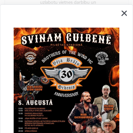
uzlabotu vietnes darbību un
pakalpojumus)
Reģistrē unikālu ID, kas tiek izmantots
statistisko datu iegūšanai par to, kā
apmeklētājs izmanto vietni.
2 gadi
_gat
Statistikas sīkdatnes (nepieciešamas, lai
uzlabotu vietnes darbību un
pakalpojumus)
Izmanto Google Analytics, lai samazinātu
pieprasījuma līmeni.
1 minūte