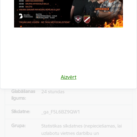
_gid
Statistikas sīkdatnes (nepieciešamas, lai
uzlabotu vietnes darbību un
pakalpojumus)
Reģistrē unikālu ID, kas tiek izmantots
statistisko datu iegūšanai par to, kā
Aizvērt
apmeklētājs izmanto vietni.
24 stundas
_ga_F5L6BZ9QW1
Statistikas sīkdatnes (nepieciešamas, lai
uzlabotu vietnes darbību un