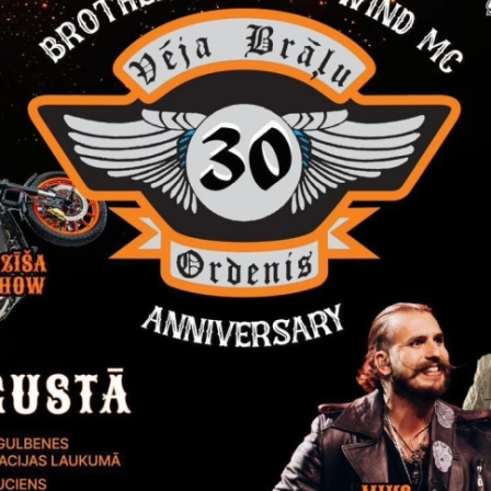
Reģistrē, ka tiek parādīts modālais logs.
nepieciešamas,
Reģistrē unikālu ID, kas tiek izmantots statist
arbību un
par to, kā apmeklētājs izmanto vietni.
nepieciešamas,
arbību un
Izmanto Google Analytics, lai samazinātu piep
nepieciešamas,
Reģistrē unikālu ID, kas tiek izmantots statist
arbību un
par to, kā apmeklētājs izmanto vietni.
nepieciešamas,
Reģistrē unikālu ID priekš jaunākās GA 4 versij
arbību un
izmantots statistisko datu iegūšanai par to, k
izmanto vietni.