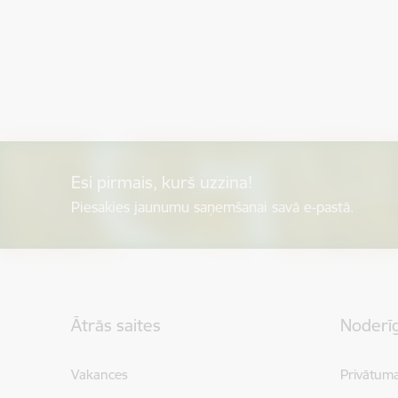
Esi pirmais, kurš uzzina!
Piesakies jaunumu saņemšanai savā e-pastā.
Kājene
Ātrās saites
Noderīg
Vakances
Privātuma