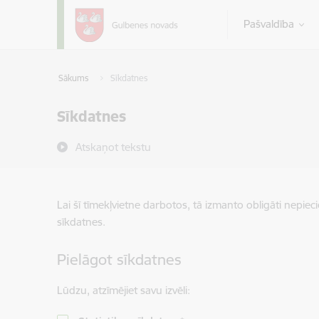
Pāriet uz lapas saturu
Pašvaldība
Sākums
Sīkdatnes
Sīkdatnes
Atskaņot tekstu
Lai šī tīmekļvietne darbotos, tā izmanto obligāti nepiec
sīkdatnes.
Pielāgot sīkdatnes
Lūdzu, atzīmējiet savu izvēli: