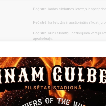
Reģistrē, kādas sīkdatnes lietotājs ir apstiprinā
Reģistrē, ka lietotājs ir apstiprinājis sīkdatņu
Reģistrē, kuru sīkdatņu paziņojuma versiju liet
apstiprinājis.
Nepieciešams tikai satura administratoriem, lai
Sesijas uzturēšana no slodzes dalīšanas viedo
Drošības politikas sesija.
Sīkdatne ir nepieciešama, lai visiem lietotājiem
ziņojumus pēc tam, kad viņi ir izlasījuši un aizv
Sīkdatne ir nepieciešama, lai visiem lietotājiem
ziņojumus pēc tam, kad viņi ir izlasījuši un aizv