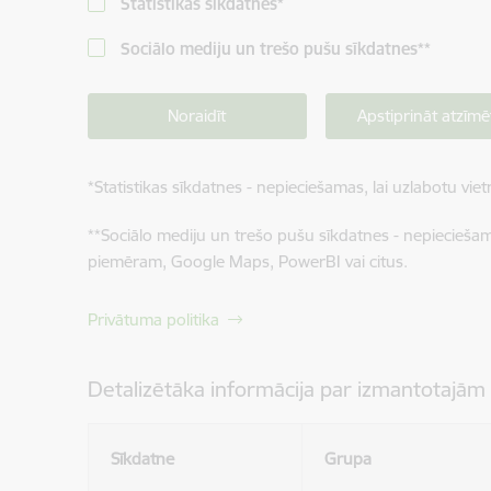
Statistikas sīkdatnes
*
Sociālo mediju un trešo pušu sīkdatnes
**
Noraidīt
Apstiprināt atzīmē
*
Statistikas sīkdatnes - nepieciešamas, lai uzlabotu v
**
Sociālo mediju un trešo pušu sīkdatnes - nepieciešamas
piemēram, Google Maps, PowerBI vai citus.
Privātuma politika
Detalizētāka informācija par izmantotajām
Sīkdatne
Grupa