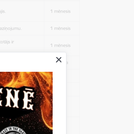
jis.
1 mēnesis
 paziņojumu.
1 mēnesis
otājs ir
1 mēnesis
 autentificētos.
1 stunda
kļa.
Sesija
Sesija
 nerādītu
Sesija
ēruši tos.
 nerādītu
Sesija
ēruši tos.