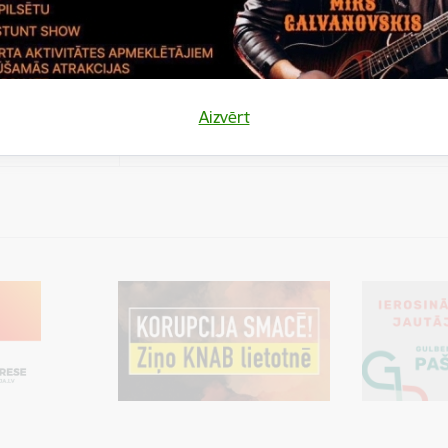
es
Šīs sīkdatnes ir paredzētas tādu vietņu un sat
varētu dalīties
kas jūs interesē mūsu vietnē, izmantojot treš
los)
tīklus vai citas vietnes.
es
Aizvērt
varētu dalīties
Cookie is needed for all users for sharing con
los)