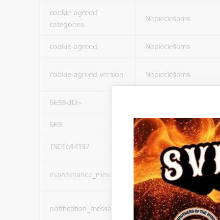
cookie-agreed-
Nepieciešams
categories
cookie-agreed
Nepieciešams
cookie-agreed-version
Nepieciešams
SESS<ID>
Nepieciešams
SES
Nepieciešams
TS01c44137
Nepieciešams
maintenance_message
Nepieciešams
notification_messages
Nepieciešams