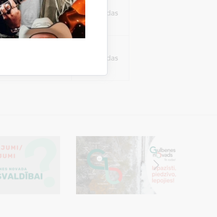
ura koplietošanai,
o personu sociālos
24 stundas
tent
24 stundas