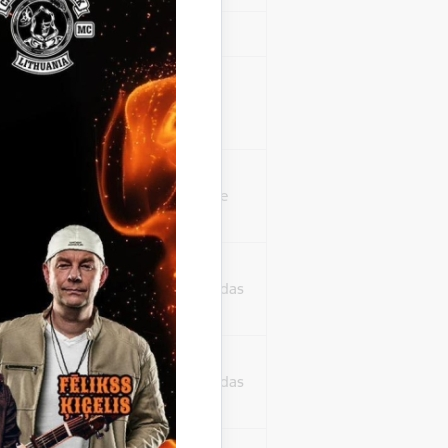
Sesija
isko datu iegūšanai
2 gadi
rasījuma līmeni.
1 minūte
isko datu iegūšanai
24 stundas
as, kas tiek
ā apmeklētājs
24 stundas