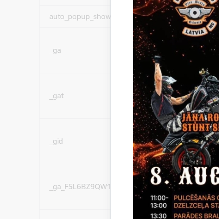
auto_popup_showed
Nepieciešams
Statistikas sīkdatnes (
_ga
lai uzlabotu vietnes d
pakalpojumus)
Statistikas sīkdatnes (
_gat
lai uzlabotu vietnes d
pakalpojumus)
Statistikas sīkdatnes (
_gid
lai uzlabotu vietnes d
pakalpojumus)
Statistikas sīkdatnes (
_ga_F5L6BZ9QW1
lai uzlabotu vietnes d
pakalpojumus)