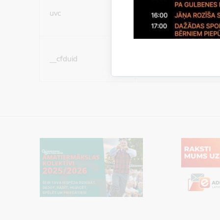
Sociālo mediju sīkdatn
uvc
(nepieciešamas, lai Jūs 
ar saturu sociālajos tīk
Sociālo mediju sīkdatn
__cfduid
(nepieciešamas, lai Jūs 
ar saturu sociālajos tīk