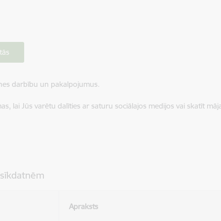
tās
ietnes darbību un pakalpojumus.
, lai Jūs varētu dalīties ar saturu sociālajos medijos vai skatīt mā
 sīkdatnēm
Apraksts