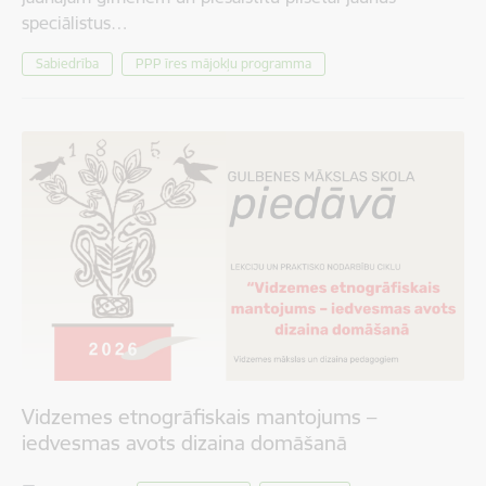
speciālistus…
Sabiedrība
PPP īres mājokļu programma
Vidzemes etnogrāfiskais mantojums –
iedvesmas avots dizaina domāšanā