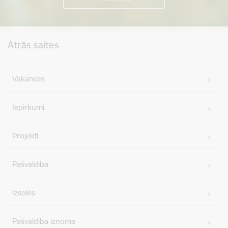
Kājene
Ātrās saites
Vakances
Iepirkumi
Projekti
Pašvaldība
Izsoles
Pašvaldība iznomā