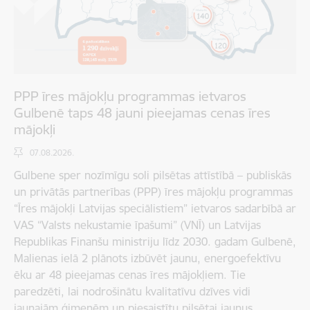
PPP īres mājokļu programmas ietvaros
Gulbenē taps 48 jauni pieejamas cenas īres
mājokļi
07.08.2026.
Gulbene sper nozīmīgu soli pilsētas attīstībā – publiskās
un privātās partnerības (PPP) īres mājokļu programmas
“Īres mājokļi Latvijas speciālistiem” ietvaros sadarbībā ar
VAS “Valsts nekustamie īpašumi” (VNĪ) un Latvijas
Republikas Finanšu ministriju līdz 2030. gadam Gulbenē,
Malienas ielā 2 plānots izbūvēt jaunu, energoefektīvu
ēku ar 48 pieejamas cenas īres mājokļiem. Tie
paredzēti, lai nodrošinātu kvalitatīvu dzīves vidi
jaunajām ģimenēm un piesaistītu pilsētai jaunus