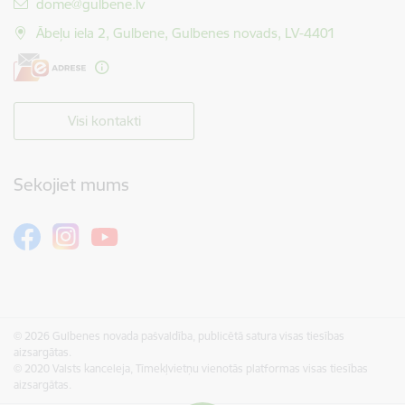
E-pasts:
dome@gulbene.lv
Ābeļu iela 2, Gulbene, Gulbenes novads, LV-4401
Visi kontakti
Sekojiet mums
© 2026 Gulbenes novada pašvaldība, publicētā satura visas tiesības
aizsargātas.
© 2020 Valsts kanceleja, Tīmekļvietņu vienotās platformas visas tiesības
aizsargātas.