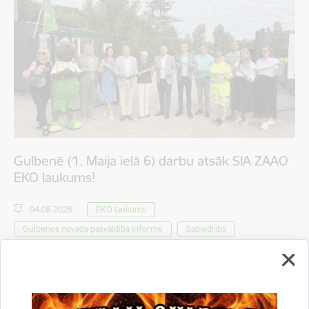
Gulbenē (1. Maija ielā 6) darbu atsāk SIA ZAAO
EKO laukums!
04.08.2026.
EKO laukums
Gulbenes novada pašvaldība informē
Sabiedrība