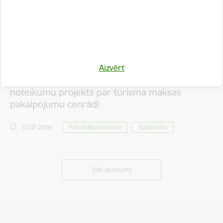
Aizvērt
Iedzīvotāju viedokļa izteikšanai nodots saistošo
noteikumu projekts par tūrisma maksas
pakalpojumu cenrādi
30.07.2026.
Pašvaldība informē
Sabiedrība
Visi jaunumi