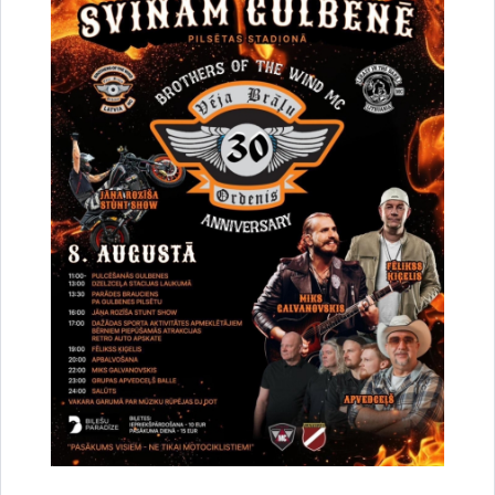
Par satiksmes organizāciju Brīvības un
Dzelzceļa ielas pārbūves darbu laikā Gulbenē
30.07.2026.
Projekti
Sabiedrība
Satiksmes ierobežojumi