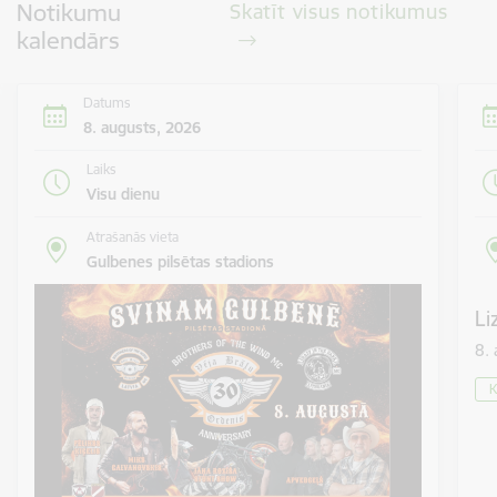
Notikumu
Skatīt visus notikumus
kalendārs
Datums
8. augusts, 2026
Laiks
Visu dienu
Atrašanās vieta
Gulbenes pilsētas stadions
Li
8.
K