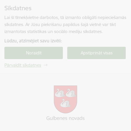
Pāriet uz lapas saturu
Sīkdatnes
Spied
lai meklētu
Enter
Lai šī tīmekļvietne darbotos, tā izmanto obligāti nepieciešamās
sīkdatnes. Ar Jūsu piekrišanu papildus šajā vietnē var tikt
izmantotas statistikas un sociālo mediju sīkdatnes.
Lūdzu, atzīmējiet savu izvēli:
Noraidīt
Apstiprināt visas
Pārvaldīt sīkdatnes
Gulbenes novada pašvaldība