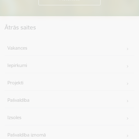
Kājene
Ātrās saites
Vakances
Iepirkumi
Projekti
Pašvaldība
Izsoles
Pašvaldība iznomā