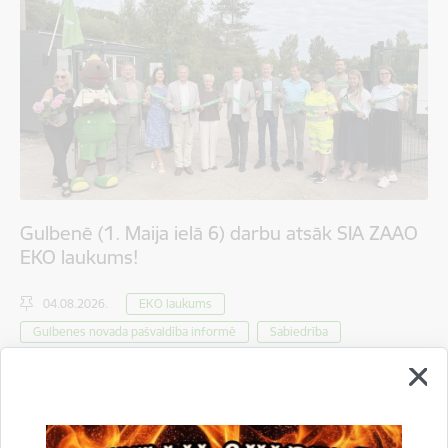
Gulbenē (1. Maija ielā 6) darbu atsāk SIA ZAAO
EKO laukums!
04.08.2026.
EKO laukums
Gulbenes novada pašvaldība informē
Sabiedrība