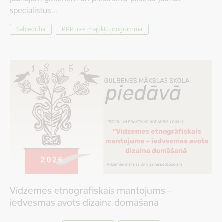
speciālistus…
Sabiedrība
PPP īres mājokļu programma
Vidzemes etnogrāfiskais mantojums –
iedvesmas avots dizaina domāšanā