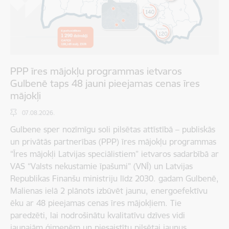
PPP īres mājokļu programmas ietvaros
Gulbenē taps 48 jauni pieejamas cenas īres
mājokļi
07.08.2026.
Gulbene sper nozīmīgu soli pilsētas attīstībā – publiskās
un privātās partnerības (PPP) īres mājokļu programmas
“Īres mājokļi Latvijas speciālistiem” ietvaros sadarbībā ar
VAS “Valsts nekustamie īpašumi” (VNĪ) un Latvijas
Republikas Finanšu ministriju līdz 2030. gadam Gulbenē,
Malienas ielā 2 plānots izbūvēt jaunu, energoefektīvu
ēku ar 48 pieejamas cenas īres mājokļiem. Tie
paredzēti, lai nodrošinātu kvalitatīvu dzīves vidi
jaunajām ģimenēm un piesaistītu pilsētai jaunus