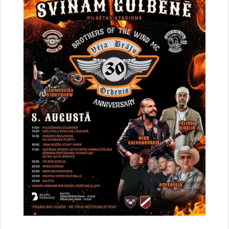
Par satiksmes organizāciju Brīvības un
Dzelzceļa ielas pārbūves darbu laikā Gulbenē
30.07.2026.
Projekti
Sabiedrība
Satiksmes ierobežojumi