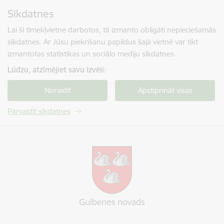
Pāriet uz lapas saturu
Sīkdatnes
Spied
lai meklētu
Enter
Lai šī tīmekļvietne darbotos, tā izmanto obligāti nepieciešamās
sīkdatnes. Ar Jūsu piekrišanu papildus šajā vietnē var tikt
izmantotas statistikas un sociālo mediju sīkdatnes.
Lūdzu, atzīmējiet savu izvēli:
Noraidīt
Apstiprināt visas
Pārvaldīt sīkdatnes
Gulbenes novada pašvaldība