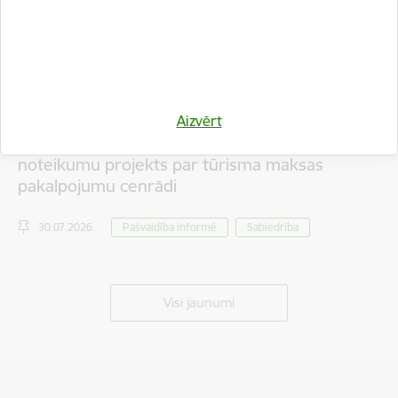
Aizvērt
Iedzīvotāju viedokļa izteikšanai nodots saistošo
noteikumu projekts par tūrisma maksas
pakalpojumu cenrādi
30.07.2026.
Pašvaldība informē
Sabiedrība
Visi jaunumi