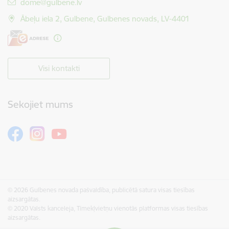
E-pasts:
dome@gulbene.lv
Ābeļu iela 2, Gulbene, Gulbenes novads, LV-4401
Visi kontakti
Sekojiet mums
© 2026 Gulbenes novada pašvaldība, publicētā satura visas tiesības
aizsargātas.
© 2020 Valsts kanceleja, Tīmekļvietņu vienotās platformas visas tiesības
aizsargātas.