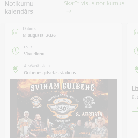
Notikumu
Skatīt visus notikumus
kalendārs
Datums
8. augusts, 2026
Laiks
Visu dienu
Atrašanās vieta
Gulbenes pilsētas stadions
Li
8.
K