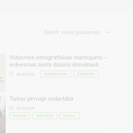
Skatīt visus jaunumus
Vidzemes etnogrāfiskais mantojums –
iedvesmas avots dizaina domāšanā
Izglītības ziņas
Sabiedrība
06.08.2026.
Tiekas pirmajā nodarbībā
05.08.2026.
Projekti
Sabiedrība
Senior+