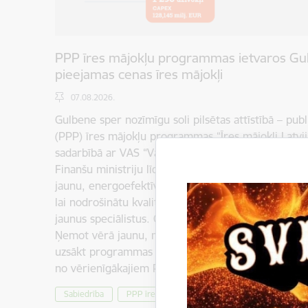
PPP īres mājokļu programmas ietvaros Gul
pieejamas cenas īres mājokļi
07.08.2026.
Gulbene sper nozīmīgu soli pilsētas attīstībā – publ
(PPP) īres mājokļu programmas “Īres mājokļi Latvija
sadarbībā ar VAS “Valsts nekustamie īpašumi” (VNĪ)
Finanšu ministriju līdz 2030. gadam Gulbenē, Malie
jaunu, energoefektīvu ēku ar 48 pieejamas cenas ī
lai nodrošinātu kvalitatīvu dzīves vidi jaunajām ģim
jaunus speciālistus. Gulbenes pilsētas stāsts PPP
Ņemot vērā jaunu, mūsdienīgu, kvalitatīvu dzīvokļ
uzsākt programmas "Īres mājokļi profesionāļiem Lat
no vērienīgākajiem PPP mājokļu attīstības…
Sabiedrība
PPP īres mājokļu programma