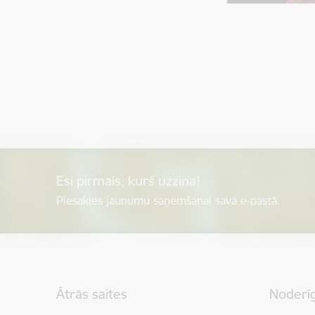
Esi pirmais, kurš uzzina!
Piesakies jaunumu saņemšanai savā e-pastā.
Kājene
Ātrās saites
Noderīg