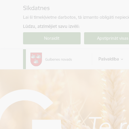
Pāriet uz lapas saturu
Sīkdatnes
Lai šī tīmekļvietne darbotos, tā izmanto obligāti nepiec
Lūdzu, atzīmējiet savu izvēli:
Noraidīt
Apstiprināt visas
Pašvaldība
Gulbenes novada pašvaldība