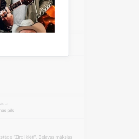
vieta
vieta
as pils
stāde "Zirgi klētī". Beļavas mākslas