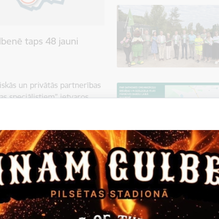
benē taps 48 jauni
iskās un privātās partnerības
s speciālistiem” ietvaros
 un Latvijas Republikas
nas ielā 2 plānots izbūvēt
res mājokļiem. Tie paredzēti,
enēm un piesaistītu pilsētai
 mājokļu programmā skatāms:
u trūkumu, valdība nolēmusi
vijā" īstenošanu. Tas ir viens