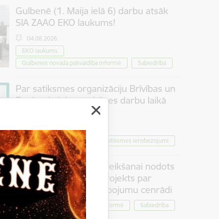
Gulbenē (1. Maija ielā 6) darbu atsāk
SIA ZAAO EKO laukums!
04.08.2026.
EKO laukums
Gulbenes novada pašvaldība informē
Sabiedrība
Par satiksmes organizāciju Brīvības un
Dzelzceļa ielas pārbūves darbu laikā
Gulbenē
30.07.2026.
Projekti
Sabiedrība
Satiksmes ierobežojumi
Iedzīvotāju viedokļa izteikšanai nodots
saistošo noteikumu projekts par
tūrisma maksas pakalpojumu cenrādi
Pašvaldība informē
Sabiedrība
30.07.2026.