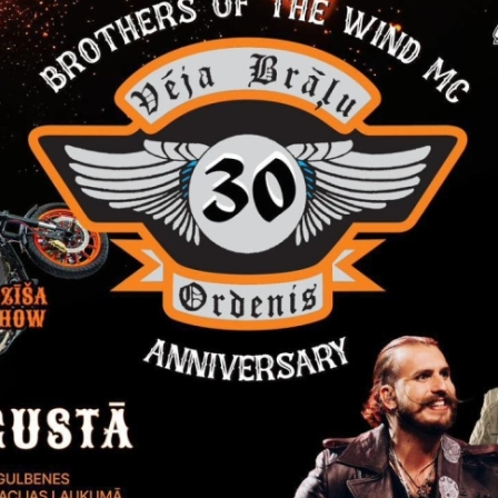
Visi jaunumi
Laiks
Atrašanās 
Visu dienu
Gulbenes 
8. augustā Gulbenē gaidāms va
mūzikas notikums!
Adrenalīns, mūzika un īsta svētku atmos
garumā!PROGRAMMĀ: motociklu parāde