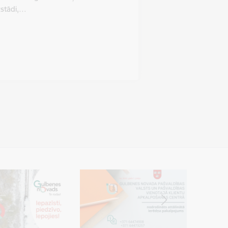
izstādi,…