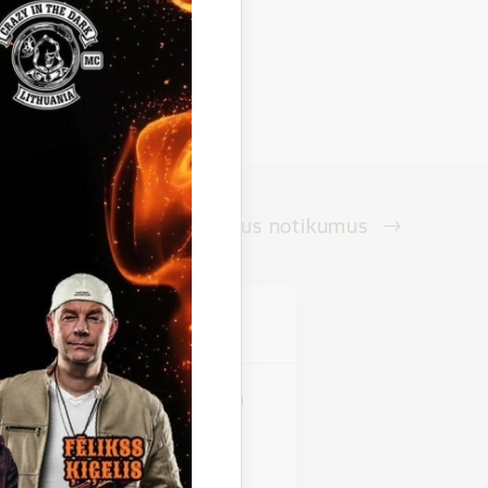
Skatīt visus notikumus
vieta
pilsētas stadions
saras jaudīgākais moto un
fēra visas dienas
 pa Gulbeni; Jāņa Rozīša STUNT