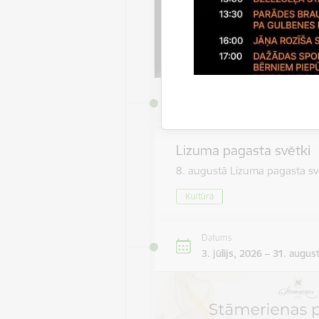
Datums
8. augusts, 2026
Lizuma pagasta svētki
8. augustā Lizuma pagasta sv
Kultūra
Datums
3. jūlijs, 2026 – 31. augus