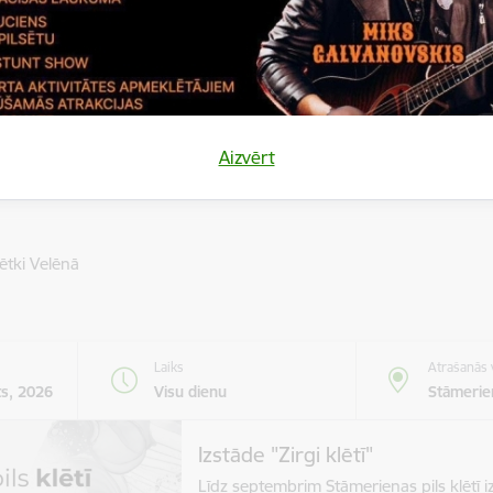
SHOW – elpu…
Moto pasākums
Laiks
Atrašanās 
Aizvērt
13.00
Lizums
ētki Velēnā
Laiks
Atrašanās 
ts, 2026
Visu dienu
Stāmerien
Izstāde "Zirgi klētī"
Līdz septembrim Stāmerienas pils klētī iz