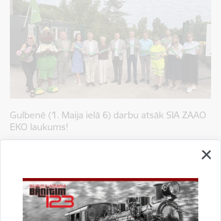
Gulbenē (1. Maija ielā 6) darbu atsāk SIA ZAAO
EKO laukums!
04.08.2026.
EKO laukums
Gulbenes novada pašvaldība informē
Sabiedrība