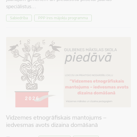
speciālistus…
Sabiedrība
PPP īres mājokļu programma
Vidzemes etnogrāfiskais mantojums –
iedvesmas avots dizaina domāšanā