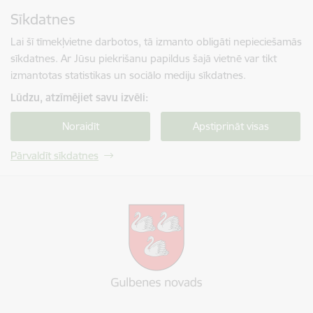
Pāriet uz lapas saturu
Sīkdatnes
Spied
lai meklētu
Enter
Lai šī tīmekļvietne darbotos, tā izmanto obligāti nepieciešamās
sīkdatnes. Ar Jūsu piekrišanu papildus šajā vietnē var tikt
izmantotas statistikas un sociālo mediju sīkdatnes.
Lūdzu, atzīmējiet savu izvēli:
Noraidīt
Apstiprināt visas
Pārvaldīt sīkdatnes
Gulbenes novada pašvaldība