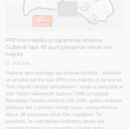
PPP īres mājokļu programmas ietvaros
Gulbenē taps 48 jauni pieejamas cenas īres
mājokļi
07.08.2026.
Gulbene sper nozīmīgu soli pilsētas attīstībā – publiskās
un privātās partnerības (PPP) īres mājokļu programmas
“Īres mājokļi Latvijas speciālistiem” ietvaros sadarbībā ar
VAS “Valsts nekustamie īpašumi” (VNĪ) un Latvijas
Republikas Finanšu ministriju līdz 2030. gadam Gulbenē,
Malienas ielā 2 plānots izbūvēt jaunu, energoefektīvu
ēku ar 48 pieejamas cenas īres mājokļiem. Tie
paredzēti, lai nodrošinātu kvalitatīvu dzīves vidi
jaunajām ģimenēm un piesaistītu pilsētai jaunus