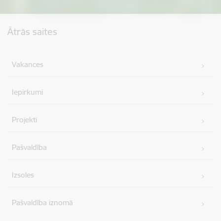
Kājene
Ātrās saites
Vakances
Iepirkumi
Projekti
Pašvaldība
Izsoles
Pašvaldība iznomā