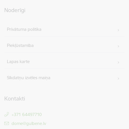
Noderīgi
Privātuma politika
Piekļūstamība
Lapas karte
Sīkdatņu izvēles maiņa
Kontakti
+371 64497710
E-pasts:
dome@gulbene.lv