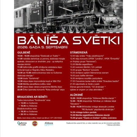
Par satiksmes organizāciju Brīvības un
Dzelzceļa ielas pārbūves darbu laikā Gulbenē
30.07.2026.
Projekti
Sabiedrība
Satiksmes ierobežojumi