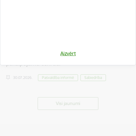
Iedzīvotāju viedokļa izteikšanai nodots saistošo
Aizvērt
noteikumu projekts par tūrisma maksas
pakalpojumu cenrādi
30.07.2026.
Pašvaldība informē
Sabiedrība
Visi jaunumi