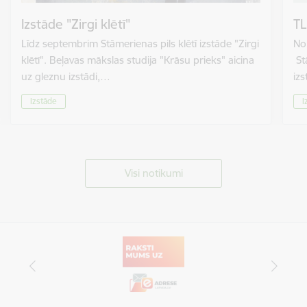
Izstāde "Zirgi klētī"
TL
Līdz septembrim Stāmerienas pils klētī izstāde "Zirgi
No 
klētī". Beļavas mākslas studija "Krāsu prieks" aicina
St
uz gleznu izstādi,…
izs
Izstāde
I
Visi notikumi