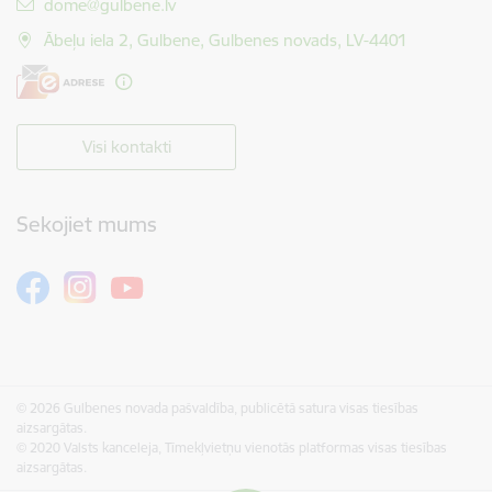
E-pasts:
dome@gulbene.lv
Ābeļu iela 2, Gulbene, Gulbenes novads, LV-4401
Visi kontakti
Sekojiet mums
© 2026 Gulbenes novada pašvaldība, publicētā satura visas tiesības
aizsargātas.
© 2020 Valsts kanceleja, Tīmekļvietņu vienotās platformas visas tiesības
aizsargātas.