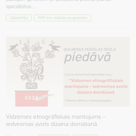
speciālistus…
Sabiedrība
PPP īres mājokļu programma
Vidzemes etnogrāfiskais mantojums –
iedvesmas avots dizaina domāšanā