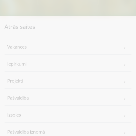
Kājene
Ātrās saites
Vakances
Iepirkumi
Projekti
Pašvaldība
Izsoles
Pašvaldība iznomā