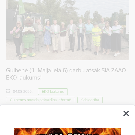
Gulbenē (1. Maija ielā 6) darbu atsāk SIA ZAAO
EKO laukums!
04.08.2026.
EKO laukums
Gulbenes novada pašvaldība informē
Sabiedrība