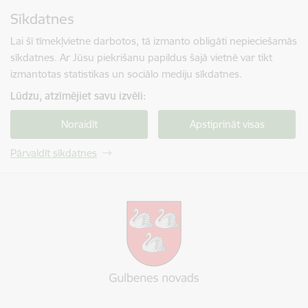
Pāriet uz lapas saturu
Sīkdatnes
Spied
lai meklētu
Enter
Lai šī tīmekļvietne darbotos, tā izmanto obligāti nepieciešamās
sīkdatnes. Ar Jūsu piekrišanu papildus šajā vietnē var tikt
izmantotas statistikas un sociālo mediju sīkdatnes.
Lūdzu, atzīmējiet savu izvēli:
Noraidīt
Apstiprināt visas
Pārvaldīt sīkdatnes
Gulbenes novada pašvaldība