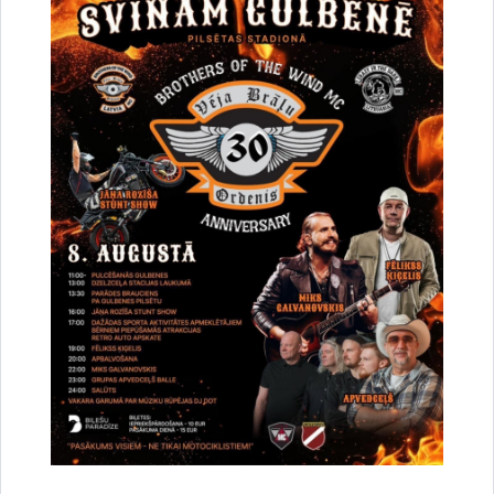
Par satiksmes organizāciju Brīvības un
Dzelzceļa ielas pārbūves darbu laikā Gulbenē
30.07.2026.
Projekti
Sabiedrība
Satiksmes ierobežojumi