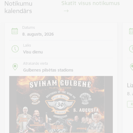
Notikumu
Skatīt visus notikumus
kalendārs
Datums
8. augusts, 2026
Laiks
Visu dienu
Atrašanās vieta
Gulbenes pilsētas stadions
Li
8.
K