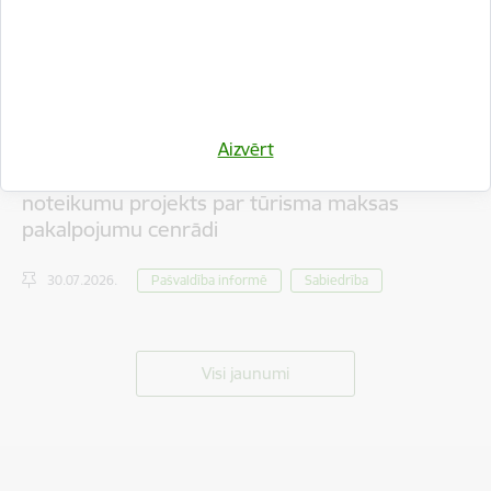
Aizvērt
Iedzīvotāju viedokļa izteikšanai nodots saistošo
noteikumu projekts par tūrisma maksas
pakalpojumu cenrādi
30.07.2026.
Pašvaldība informē
Sabiedrība
Visi jaunumi