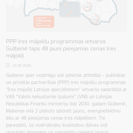
PPP īres mājokļu programmas ietvaros
Gulbenē taps 48 jauni pieejamas cenas īres
mājokļi
07.08.2026.
Gulbene sper nozīmīgu soli pilsētas attīstībā – publiskās
un privātās partnerības (PPP) īres mājokļu programmas
“Īres mājokļi Latvijas speciālistiem” ietvaros sadarbībā ar
VAS “Valsts nekustamie īpašumi” (VNĪ) un Latvijas
Republikas Finanšu ministriju līdz 2030. gadam Gulbenē,
Malienas ielā 2 plānots izbūvēt jaunu, energoefektīvu
ēku ar 48 pieejamas cenas īres mājokļiem. Tie
paredzēti, lai nodrošinātu kvalitatīvu dzīves vidi
jaunajām ģimenēm un piesaistītu pilsētai jaunus