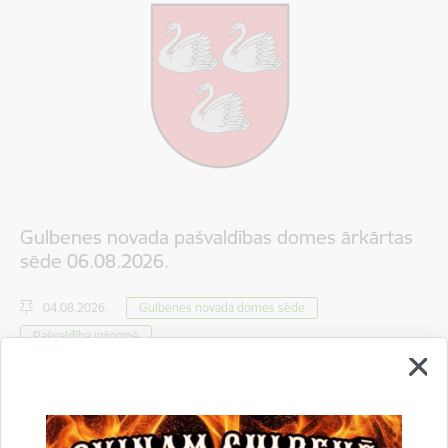
Gulbenes novada pašvaldības domes ārkārtas
sēde 06.08.2026.
04.08.2026.
Gulbenes novada domes sēde
Pašvaldība informē