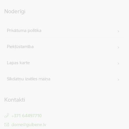
Noderīgi
Privātuma politika
Piekļūstamība
Lapas karte
Sīkdatņu izvēles maiņa
Kontakti
+371 64497710
E-pasts:
dome@gulbene.lv