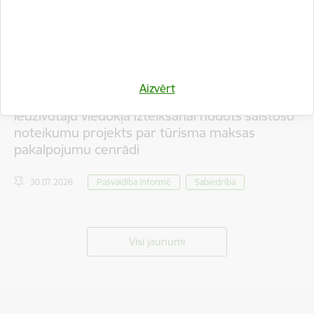
Aizvērt
Iedzīvotāju viedokļa izteikšanai nodots saistošo
noteikumu projekts par tūrisma maksas
pakalpojumu cenrādi
30.07.2026.
Pašvaldība informē
Sabiedrība
Visi jaunumi