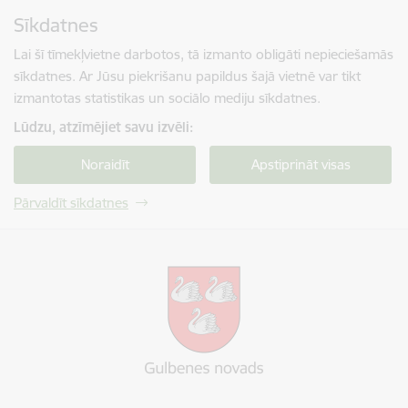
Pāriet uz lapas saturu
Sīkdatnes
Spied
lai meklētu
Enter
Lai šī tīmekļvietne darbotos, tā izmanto obligāti nepieciešamās
sīkdatnes. Ar Jūsu piekrišanu papildus šajā vietnē var tikt
izmantotas statistikas un sociālo mediju sīkdatnes.
Lūdzu, atzīmējiet savu izvēli:
Noraidīt
Apstiprināt visas
Pārvaldīt sīkdatnes
Gulbenes novada pašvaldība