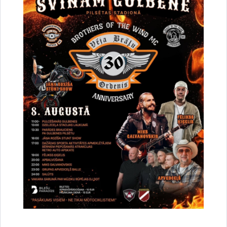
Par satiksmes organizāciju Brīvības un
Dzelzceļa ielas pārbūves darbu laikā Gulbenē
30.07.2026.
Projekti
Sabiedrība
Satiksmes ierobežojumi