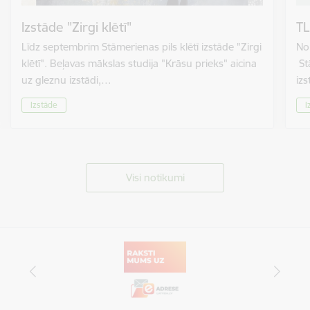
Izstāde "Zirgi klētī"
TL
Līdz septembrim Stāmerienas pils klētī izstāde "Zirgi
No 
klētī". Beļavas mākslas studija "Krāsu prieks" aicina
St
uz gleznu izstādi,…
izs
Izstāde
I
Visi notikumi