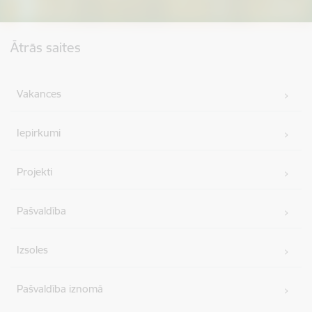
Kājene
Ātrās saites
Vakances
Iepirkumi
Projekti
Pašvaldība
Izsoles
Pašvaldība iznomā