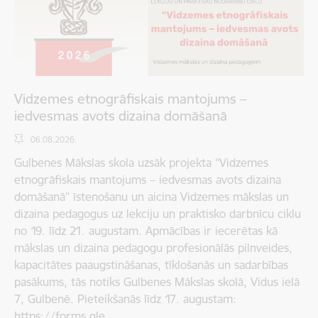
Vidzemes etnogrāfiskais mantojums –
iedvesmas avots dizaina domāšanā
06.08.2026.
Gulbenes Mākslas skola uzsāk projekta “Vidzemes
etnogrāfiskais mantojums – iedvesmas avots dizaina
domāšanā” īstenošanu un aicina Vidzemes mākslas un
dizaina pedagogus uz lekciju un praktisko darbnīcu ciklu
no 19. līdz 21. augustam. Apmācības ir iecerētas kā
mākslas un dizaina pedagogu profesionālās pilnveides,
kapacitātes paaugstināšanas, tīklošanās un sadarbības
pasākums, tās notiks Gulbenes Mākslas skolā, Vidus ielā
7, Gulbenē. Pieteikšanās līdz 17. augustam:
https://forms.gle…