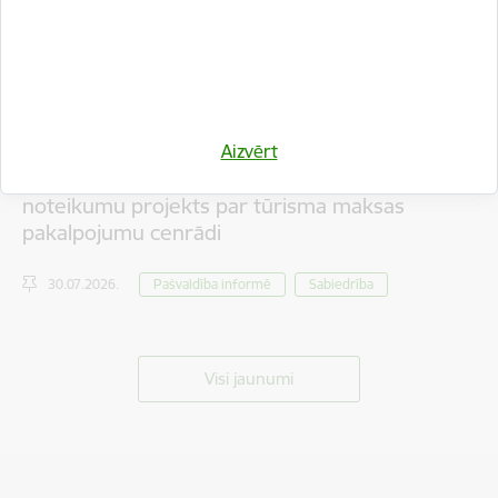
Aizvērt
Iedzīvotāju viedokļa izteikšanai nodots saistošo
noteikumu projekts par tūrisma maksas
pakalpojumu cenrādi
30.07.2026.
Pašvaldība informē
Sabiedrība
Visi jaunumi