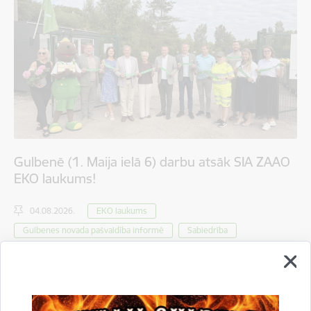
Gulbenē (1. Maija ielā 6) darbu atsāk SIA ZAAO
EKO laukums!
04.08.2026.
EKO laukums
Gulbenes novada pašvaldība informē
Sabiedrība