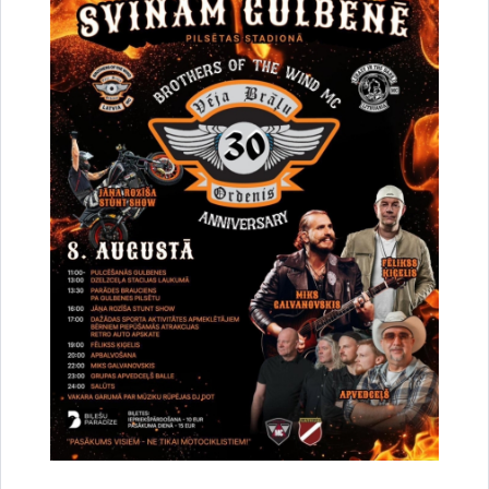
Par satiksmes organizāciju Brīvības un
Dzelzceļa ielas pārbūves darbu laikā Gulbenē
30.07.2026.
Projekti
Sabiedrība
Satiksmes ierobežojumi