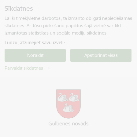
Pāriet uz lapas saturu
Sīkdatnes
Spied
lai meklētu
Enter
Lai šī tīmekļvietne darbotos, tā izmanto obligāti nepieciešamās
sīkdatnes. Ar Jūsu piekrišanu papildus šajā vietnē var tikt
izmantotas statistikas un sociālo mediju sīkdatnes.
Lūdzu, atzīmējiet savu izvēli:
Noraidīt
Apstiprināt visas
Pārvaldīt sīkdatnes
Gulbenes novada pašvaldība