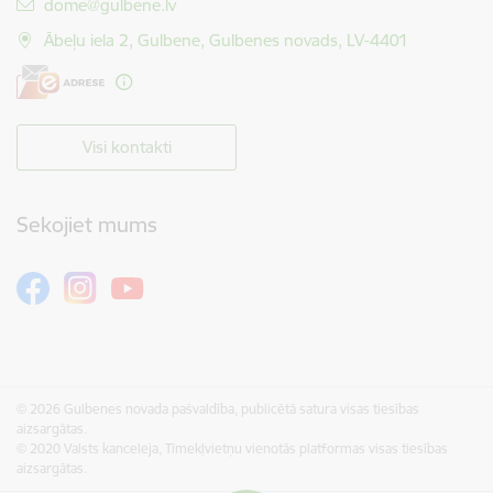
E-pasts:
dome@gulbene.lv
Ābeļu iela 2, Gulbene, Gulbenes novads, LV-4401
Visi kontakti
Sekojiet mums
© 2026 Gulbenes novada pašvaldība, publicētā satura visas tiesības
aizsargātas.
© 2020 Valsts kanceleja, Tīmekļvietņu vienotās platformas visas tiesības
aizsargātas.