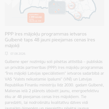
PPP īres mājokļu programmas ietvaros
Gulbenē taps 48 jauni pieejamas cenas īres
mājokļi
07.08.2026.
Gulbene sper nozīmīgu soli pilsētas attīstībā – publiskās
un privātās partnerības (PPP) īres mājokļu programmas
“Īres mājokļi Latvijas speciālistiem” ietvaros sadarbībā ar
VAS “Valsts nekustamie īpašumi” (VNĪ) un Latvijas
Republikas Finanšu ministriju līdz 2030. gadam Gulbenē,
Malienas ielā 2 plānots izbūvēt jaunu, energoefektīvu
ēku ar 48 pieejamas cenas īres mājokļiem. Tie
paredzēti, lai nodrošinātu kvalitatīvu dzīves vidi
jaunajām ģimenēm un piesaistītu pilsētai jaunus