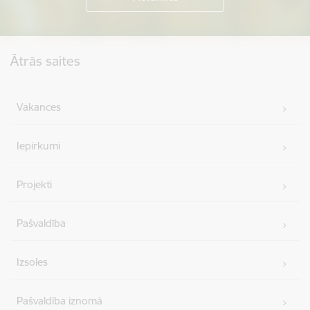
Kājene
Ātrās saites
Vakances
Iepirkumi
Projekti
Pašvaldība
Izsoles
Pašvaldība iznomā