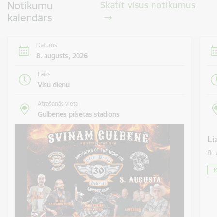
Notikumu
Skatīt visus notikumus
kalendārs
Datums
8. augusts, 2026
Laiks
Visu dienu
Atrašanās vieta
Gulbenes pilsētas stadions
Li
8.
K