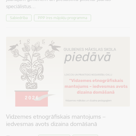
speciālistus…
Sabiedrība
PPP īres mājokļu programma
Vidzemes etnogrāfiskais mantojums –
iedvesmas avots dizaina domāšanā