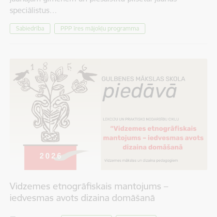
speciālistus…
Sabiedrība
PPP īres mājokļu programma
Vidzemes etnogrāfiskais mantojums –
iedvesmas avots dizaina domāšanā