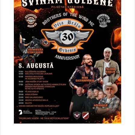
Par satiksmes organizāciju Brīvības un
Dzelzceļa ielas pārbūves darbu laikā Gulbenē
30.07.2026.
Projekti
Sabiedrība
Satiksmes ierobežojumi