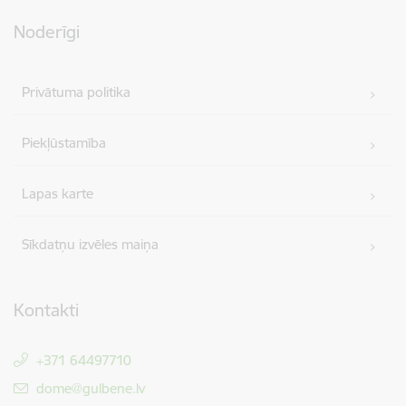
Noderīgi
Privātuma politika
Piekļūstamība
Lapas karte
Sīkdatņu izvēles maiņa
Kontakti
+371 64497710
E-pasts:
dome@gulbene.lv