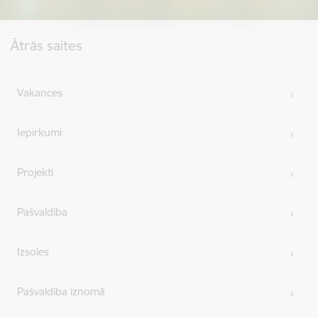
Kājene
Ātrās saites
Vakances
Iepirkumi
Projekti
Pašvaldība
Izsoles
Pašvaldība iznomā