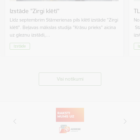
Izstāde "Zirgi klētī"
TL
Līdz septembrim Stāmerienas pils klētī izstāde "Zirgi
No 
klētī". Beļavas mākslas studija "Krāsu prieks" aicina
St
uz gleznu izstādi,…
izs
Izstāde
I
Visi notikumi