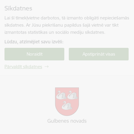
Pāriet uz lapas saturu
Sīkdatnes
Spied
lai meklētu
Enter
Lai šī tīmekļvietne darbotos, tā izmanto obligāti nepieciešamās
sīkdatnes. Ar Jūsu piekrišanu papildus šajā vietnē var tikt
izmantotas statistikas un sociālo mediju sīkdatnes.
Lūdzu, atzīmējiet savu izvēli:
Noraidīt
Apstiprināt visas
Pārvaldīt sīkdatnes
Gulbenes novada pašvaldība