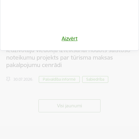
Aizvērt
Iedzīvotāju viedokļa izteikšanai nodots saistošo
noteikumu projekts par tūrisma maksas
pakalpojumu cenrādi
30.07.2026.
Pašvaldība informē
Sabiedrība
Visi jaunumi