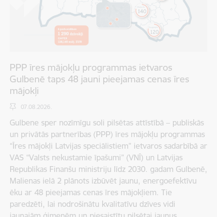
PPP īres mājokļu programmas ietvaros
Gulbenē taps 48 jauni pieejamas cenas īres
mājokļi
07.08.2026.
Gulbene sper nozīmīgu soli pilsētas attīstībā – publiskās
un privātās partnerības (PPP) īres mājokļu programmas
“Īres mājokļi Latvijas speciālistiem” ietvaros sadarbībā ar
VAS “Valsts nekustamie īpašumi” (VNĪ) un Latvijas
Republikas Finanšu ministriju līdz 2030. gadam Gulbenē,
Malienas ielā 2 plānots izbūvēt jaunu, energoefektīvu
ēku ar 48 pieejamas cenas īres mājokļiem. Tie
paredzēti, lai nodrošinātu kvalitatīvu dzīves vidi
jaunajām ģimenēm un piesaistītu pilsētai jaunus