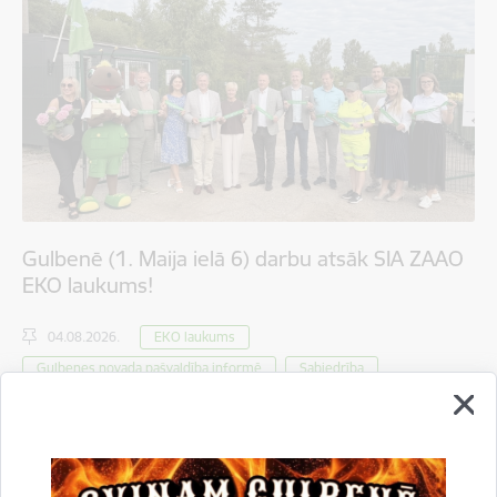
Gulbenē (1. Maija ielā 6) darbu atsāk SIA ZAAO
EKO laukums!
04.08.2026.
EKO laukums
Gulbenes novada pašvaldība informē
Sabiedrība