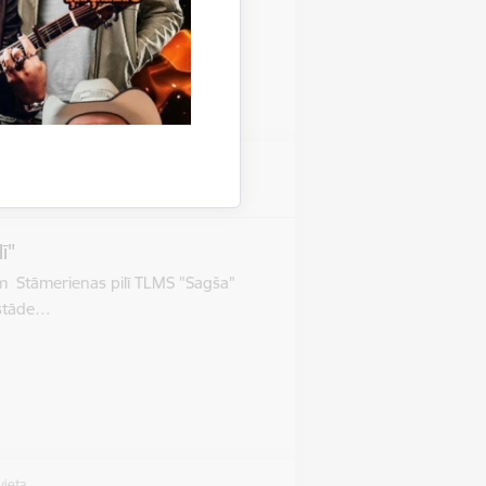
vieta
as pils
ī"
im Stāmerienas pilī TLMS "Sagša"
Izstāde…
vieta