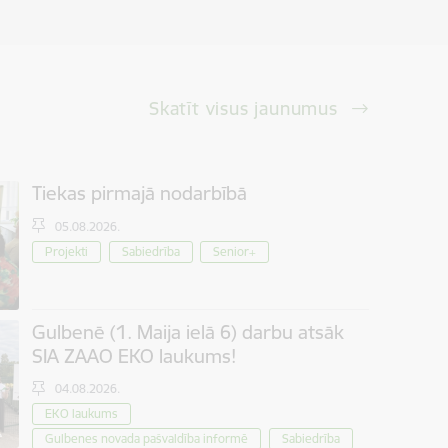
Skatīt visus jaunumus
Tiekas pirmajā nodarbībā
05.08.2026.
Projekti
Sabiedrība
Senior+
Gulbenē (1. Maija ielā 6) darbu atsāk
SIA ZAAO EKO laukums!
04.08.2026.
EKO laukums
Gulbenes novada pašvaldība informē
Sabiedrība