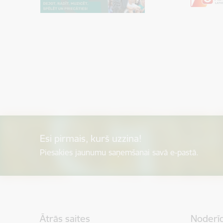
Esi pirmais, kurš uzzina!
Piesakies jaunumu saņemšanai savā e-pastā.
Kājene
Ātrās saites
Noderīg