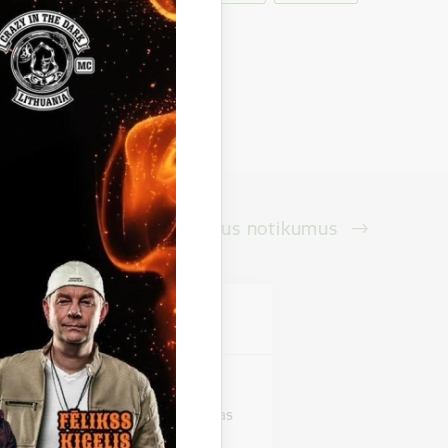
Skatīt visus notikumus
vieta
as pils
stāde "Zirgi klētī". Beļavas mākslas
izstādi,…