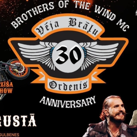
Visi jaunumi
Laiks
Atrašanās 
ts, 2026
Visu dienu
Stāmerien
Izstāde "Zirgi klētī"
Līdz septembrim Stāmerienas pils klētī iz
studija "Krāsu prieks" aicina uz gleznu 