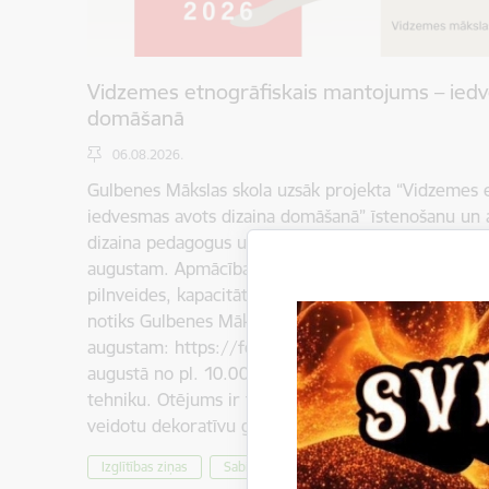
Vidzemes etnogrāfiskais mantojums – iedv
domāšanā
06.08.2026.
Gulbenes Mākslas skola uzsāk projekta “Vidzemes 
iedvesmas avots dizaina domāšanā” īstenošanu un 
dizaina pedagogus uz lekciju un praktisko darbnīcu c
augustam. Apmācības ir iecerētas kā mākslas un d
pilnveides, kapacitātes paaugstināšanas, tīklošanā
notiks Gulbenes Mākslas skolā, Vidus ielā 7, Gulben
augustam: https://forms.gle/tWDh65fJkWecqJxv
augustā no pl. 10.00 līdz 17.30 piedāvājam iegūt j
tehniku. Otējums ir tehnisks paņēmiens tautas māk
veidotu dekoratīvu gleznojumu. Otējuma mērķis b
Izglītības ziņas
Sabiedrība