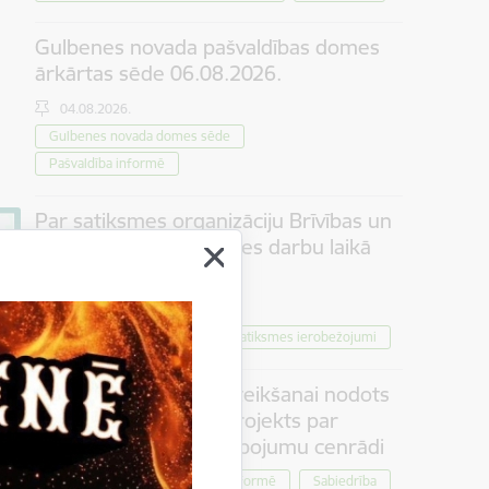
Gulbenes novada pašvaldības domes
ārkārtas sēde 06.08.2026.
04.08.2026.
Gulbenes novada domes sēde
Pašvaldība informē
Par satiksmes organizāciju Brīvības un
Dzelzceļa ielas pārbūves darbu laikā
Gulbenē
30.07.2026.
Projekti
Sabiedrība
Satiksmes ierobežojumi
Iedzīvotāju viedokļa izteikšanai nodots
saistošo noteikumu projekts par
tūrisma maksas pakalpojumu cenrādi
Pašvaldība informē
Sabiedrība
30.07.2026.