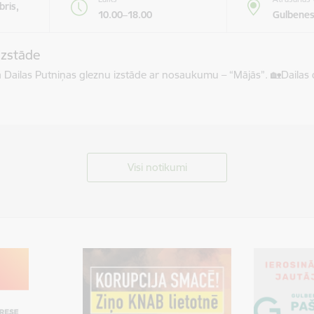
bris,
10.00–18.00
Gulbenes
izstāde
āma Dailas Putniņas gleznu izstāde ar nosaukumu – “Mājās”. 🏡​Dail
Visi notikumi