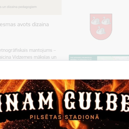
esmas avots dizaina
etnogrāfiskais mantojums –
aicina Vidzemes mākslas un
iklu no 19. līdz 21.
izaina pedagogu profesionālās
s un sadarbības pasākums, tās
ē. Pieteikšanās līdz 17.
7 OTĒŠANAS DARBNĪCĀ 19.
aunas zināšanas par otēšanas
slā, lai uz koka priekšmeta
ija veidot mēbeles…