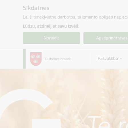
Pāriet uz lapas saturu
Sīkdatnes
Lai šī tīmekļvietne darbotos, tā izmanto obligāti nepiec
Lūdzu, atzīmējiet savu izvēli:
Noraidīt
Apstiprināt visas
Pašvaldība
Gulbenes novada pašvaldība