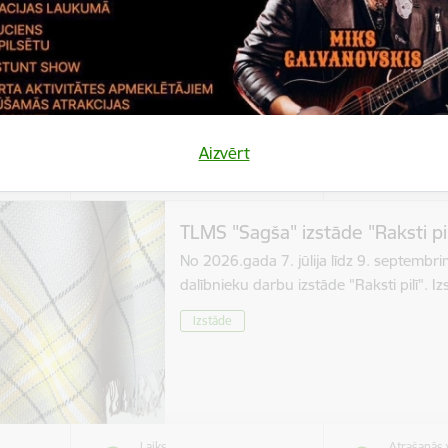
Izstāde
Aizvērt
Laiks
Atrašanās 
bris,
Visu dienu
Stāmerien
TLMS "Sagša" izstāde "Raksti pil
No 2026.gada 7. jūlija līdz 9. septembr
dalībnieku darbu izstāde "Raksti pilī". 
Izstāde
Laiks
Atrašanās 