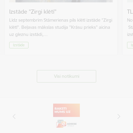
Izstāde "Zirgi klētī"
TL
Līdz septembrim Stāmerienas pils klētī izstāde "Zirgi
No 
klētī". Beļavas mākslas studija "Krāsu prieks" aicina
St
uz gleznu izstādi,…
izs
Izstāde
I
Visi notikumi