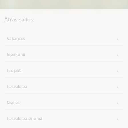
Kājene
Ātrās saites
Vakances
Iepirkumi
Projekti
Pašvaldība
Izsoles
Pašvaldība iznomā