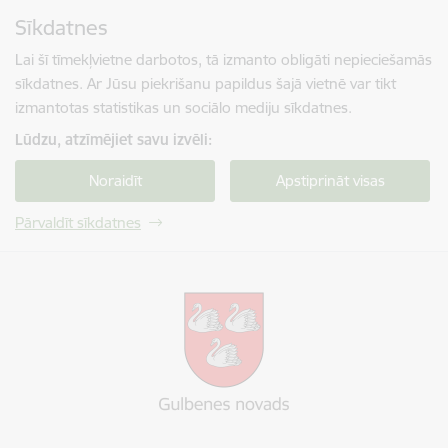
Pāriet uz lapas saturu
Sīkdatnes
Spied
lai meklētu
Enter
Lai šī tīmekļvietne darbotos, tā izmanto obligāti nepieciešamās
sīkdatnes. Ar Jūsu piekrišanu papildus šajā vietnē var tikt
izmantotas statistikas un sociālo mediju sīkdatnes.
Lūdzu, atzīmējiet savu izvēli:
Noraidīt
Apstiprināt visas
Pārvaldīt sīkdatnes
Gulbenes novada pašvaldība