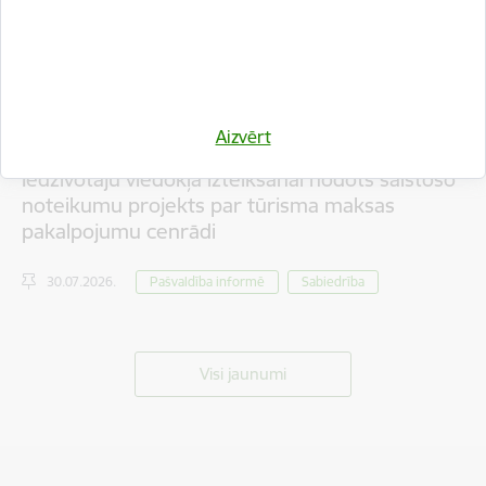
Aizvērt
Iedzīvotāju viedokļa izteikšanai nodots saistošo
noteikumu projekts par tūrisma maksas
pakalpojumu cenrādi
30.07.2026.
Pašvaldība informē
Sabiedrība
Visi jaunumi