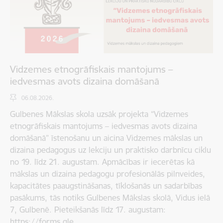
Vidzemes etnogrāfiskais mantojums –
iedvesmas avots dizaina domāšanā
06.08.2026.
Gulbenes Mākslas skola uzsāk projekta “Vidzemes
etnogrāfiskais mantojums – iedvesmas avots dizaina
domāšanā” īstenošanu un aicina Vidzemes mākslas un
dizaina pedagogus uz lekciju un praktisko darbnīcu ciklu
no 19. līdz 21. augustam. Apmācības ir iecerētas kā
mākslas un dizaina pedagogu profesionālās pilnveides,
kapacitātes paaugstināšanas, tīklošanās un sadarbības
pasākums, tās notiks Gulbenes Mākslas skolā, Vidus ielā
7, Gulbenē. Pieteikšanās līdz 17. augustam:
https://forms.gle…