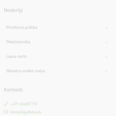
Noderīgi
Privātuma politika
Piekļūstamība
Lapas karte
Sīkdatņu izvēles maiņa
Kontakti
+371 64497710
E-pasts:
dome@gulbene.lv