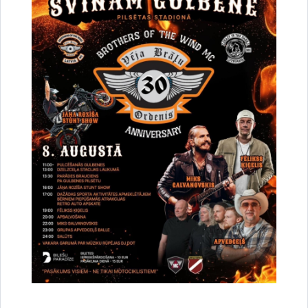
Par satiksmes organizāciju Brīvības un
Dzelzceļa ielas pārbūves darbu laikā Gulbenē
30.07.2026.
Projekti
Sabiedrība
Satiksmes ierobežojumi