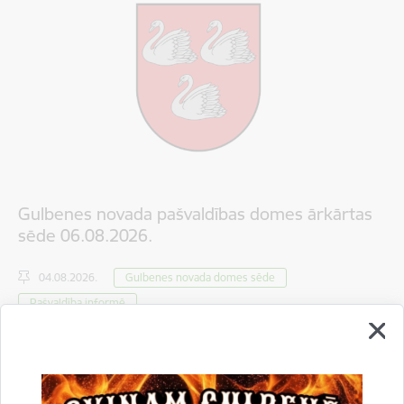
Gulbenes novada pašvaldības domes ārkārtas
sēde 06.08.2026.
04.08.2026.
Gulbenes novada domes sēde
Pašvaldība informē