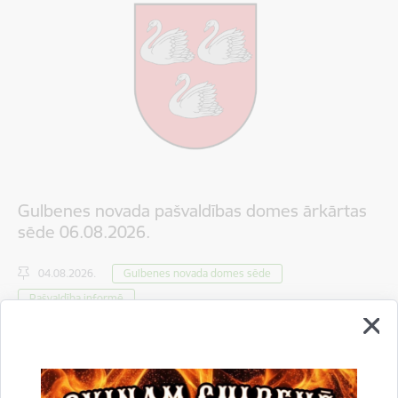
Gulbenes novada pašvaldības domes ārkārtas
sēde 06.08.2026.
04.08.2026.
Gulbenes novada domes sēde
Pašvaldība informē