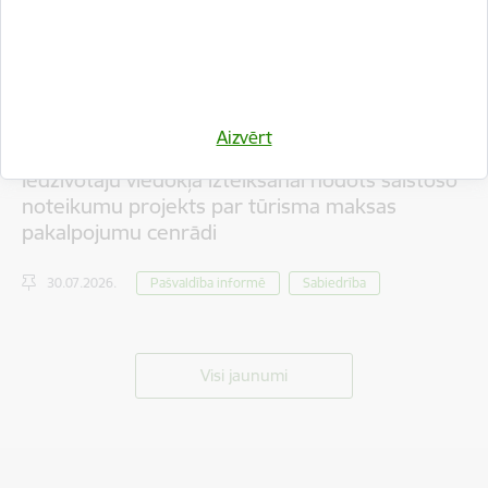
Aizvērt
Iedzīvotāju viedokļa izteikšanai nodots saistošo
noteikumu projekts par tūrisma maksas
pakalpojumu cenrādi
30.07.2026.
Pašvaldība informē
Sabiedrība
Visi jaunumi