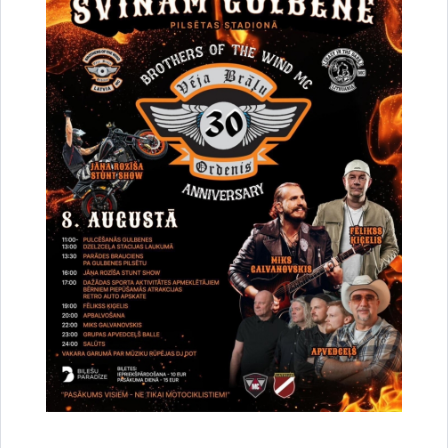
Par satiksmes organizāciju Brīvības un
Dzelzceļa ielas pārbūves darbu laikā Gulbenē
30.07.2026.
Projekti
Sabiedrība
Satiksmes ierobežojumi