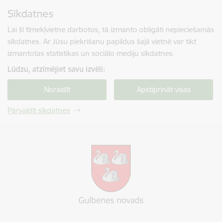
Pāriet uz lapas saturu
Sīkdatnes
Spied
lai meklētu
Enter
Lai šī tīmekļvietne darbotos, tā izmanto obligāti nepieciešamās
sīkdatnes. Ar Jūsu piekrišanu papildus šajā vietnē var tikt
izmantotas statistikas un sociālo mediju sīkdatnes.
Lūdzu, atzīmējiet savu izvēli:
Noraidīt
Apstiprināt visas
Pārvaldīt sīkdatnes
Gulbenes novada pašvaldība