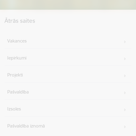
Kājene
Ātrās saites
Vakances
Iepirkumi
Projekti
Pašvaldība
Izsoles
Pašvaldība iznomā