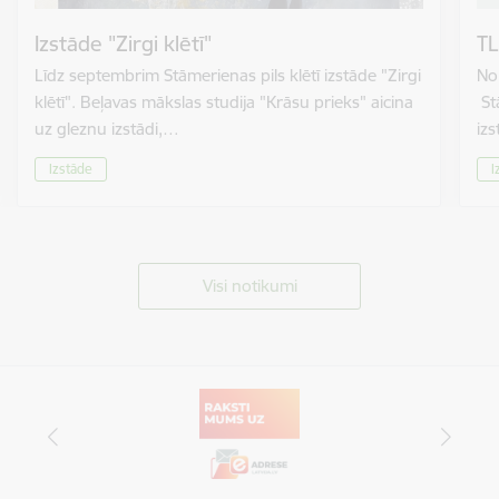
Izstāde "Zirgi klētī"
TL
Līdz septembrim Stāmerienas pils klētī izstāde "Zirgi
No 
klētī". Beļavas mākslas studija "Krāsu prieks" aicina
St
uz gleznu izstādi,…
izs
Izstāde
I
Visi notikumi