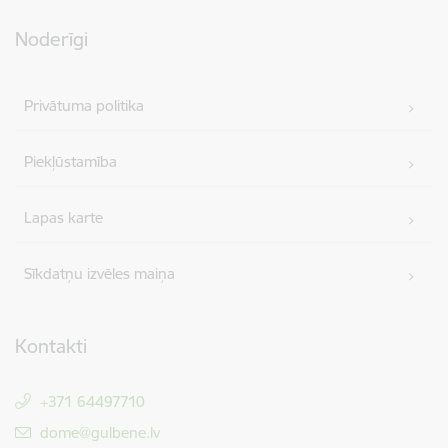
Noderīgi
Privātuma politika
Piekļūstamība
Lapas karte
Sīkdatņu izvēles maiņa
Kontakti
+371 64497710
E-pasts:
dome@gulbene.lv