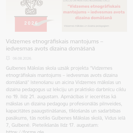
Vidzemes etnogrāfiskais mantojums –
iedvesmas avots dizaina domāšanā
06.08.2026.
Gulbenes Mākslas skola uzsāk projekta “Vidzemes
etnogrāfiskais mantojums – iedvesmas avots dizaina
domāšanā” īstenošanu un aicina Vidzemes mākslas un
dizaina pedagogus uz lekciju un praktisko darbnīcu ciklu
no 19. līdz 21. augustam. Apmācības ir iecerētas kā
mākslas un dizaina pedagogu profesionālās pilnveides,
kapacitātes paaugstināšanas, tīklošanās un sadarbības
pasākums, tās notiks Gulbenes Mākslas skolā, Vidus ielā
7, Gulbenē. Pieteikšanās līdz 17. augustam:
https://forms.gle…