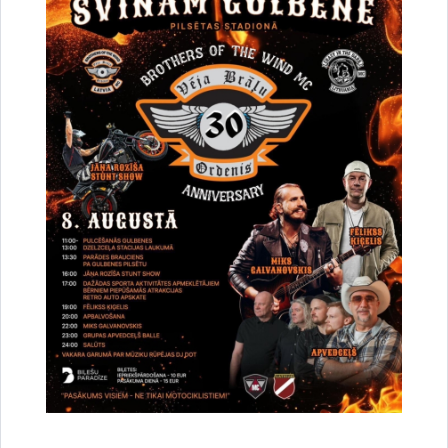
Par satiksmes organizāciju Brīvības un
Dzelzceļa ielas pārbūves darbu laikā Gulbenē
30.07.2026.
Projekti
Sabiedrība
Satiksmes ierobežojumi