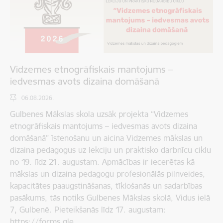
Vidzemes etnogrāfiskais mantojums –
iedvesmas avots dizaina domāšanā
06.08.2026.
Gulbenes Mākslas skola uzsāk projekta “Vidzemes
etnogrāfiskais mantojums – iedvesmas avots dizaina
domāšanā” īstenošanu un aicina Vidzemes mākslas un
dizaina pedagogus uz lekciju un praktisko darbnīcu ciklu
no 19. līdz 21. augustam. Apmācības ir iecerētas kā
mākslas un dizaina pedagogu profesionālās pilnveides,
kapacitātes paaugstināšanas, tīklošanās un sadarbības
pasākums, tās notiks Gulbenes Mākslas skolā, Vidus ielā
7, Gulbenē. Pieteikšanās līdz 17. augustam:
https://forms.gle…