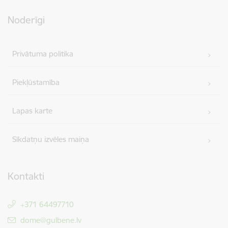
Noderīgi
Privātuma politika
Piekļūstamība
Lapas karte
Sīkdatņu izvēles maiņa
Kontakti
+371 64497710
E-pasts:
dome@gulbene.lv