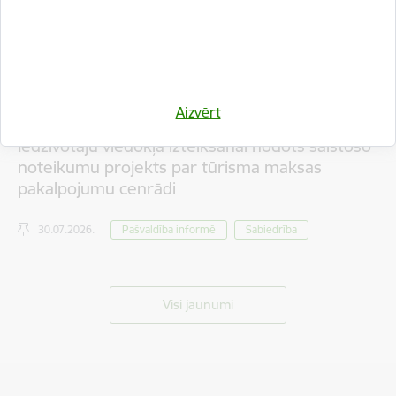
Aizvērt
Iedzīvotāju viedokļa izteikšanai nodots saistošo
noteikumu projekts par tūrisma maksas
pakalpojumu cenrādi
30.07.2026.
Pašvaldība informē
Sabiedrība
Visi jaunumi