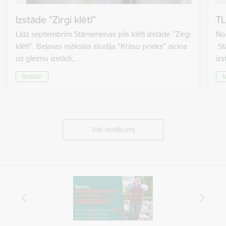
Izstāde "Zirgi klētī"
TL
Līdz septembrim Stāmerienas pils klētī izstāde "Zirgi
No 
klētī". Beļavas mākslas studija "Krāsu prieks" aicina
St
uz gleznu izstādi,…
izs
Izstāde
I
Visi notikumi