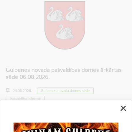
Gulbenes novada pašvaldības domes ārkārtas
sēde 06.08.2026.
04.08.2026.
Gulbenes novada domes sēde
Pašvaldība informē