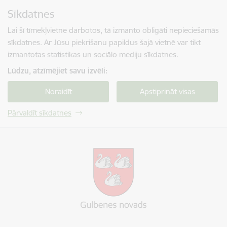
Pāriet uz lapas saturu
Sīkdatnes
Spied
lai meklētu
Enter
Lai šī tīmekļvietne darbotos, tā izmanto obligāti nepieciešamās
sīkdatnes. Ar Jūsu piekrišanu papildus šajā vietnē var tikt
izmantotas statistikas un sociālo mediju sīkdatnes.
Lūdzu, atzīmējiet savu izvēli:
Noraidīt
Apstiprināt visas
Pārvaldīt sīkdatnes
Gulbenes novada pašvaldība