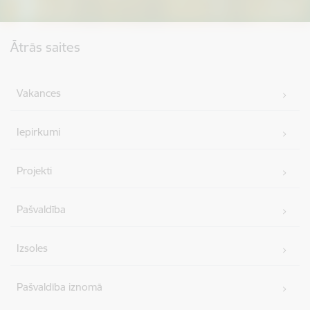
Kājene
Ātrās saites
Vakances
Iepirkumi
Projekti
Pašvaldība
Izsoles
Pašvaldība iznomā