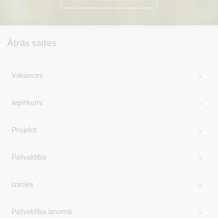
Kājene
Ātrās saites
Vakances
Iepirkumi
Projekti
Pašvaldība
Izsoles
Pašvaldība iznomā