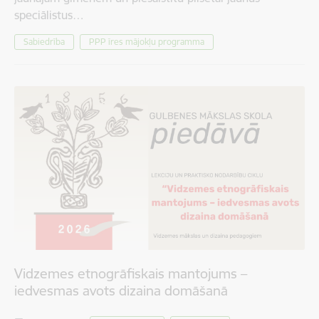
speciālistus…
Sabiedrība
PPP īres mājokļu programma
Vidzemes etnogrāfiskais mantojums –
iedvesmas avots dizaina domāšanā