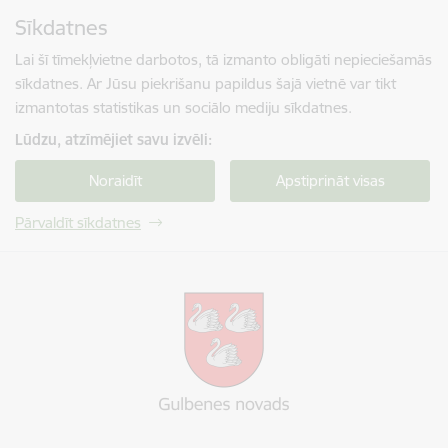
Pāriet uz lapas saturu
Sīkdatnes
Spied
lai meklētu
Enter
Lai šī tīmekļvietne darbotos, tā izmanto obligāti nepieciešamās
sīkdatnes. Ar Jūsu piekrišanu papildus šajā vietnē var tikt
izmantotas statistikas un sociālo mediju sīkdatnes.
Lūdzu, atzīmējiet savu izvēli:
Noraidīt
Apstiprināt visas
Pārvaldīt sīkdatnes
Gulbenes novada pašvaldība