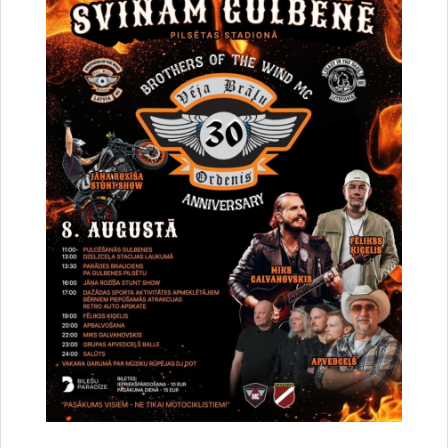
Par satiksmes organizāciju Brīvības un
Dzelzceļa ielas pārbūves darbu laikā Gulbenē
30.07.2026.
Projekti
Sabiedrība
Satiksmes ierobežojumi