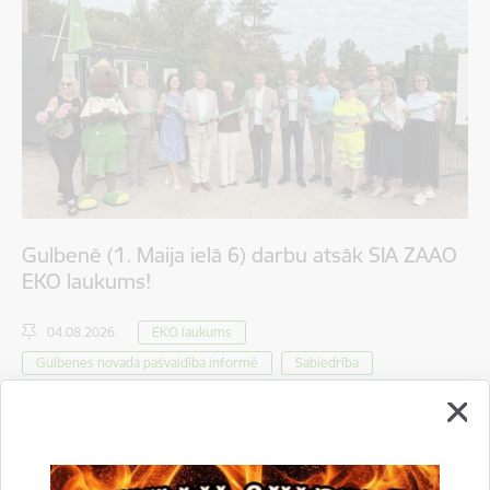
Gulbenē (1. Maija ielā 6) darbu atsāk SIA ZAAO
EKO laukums!
04.08.2026.
EKO laukums
Gulbenes novada pašvaldība informē
Sabiedrība