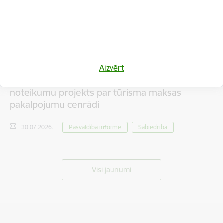
Aizvērt
Iedzīvotāju viedokļa izteikšanai nodots saistošo
noteikumu projekts par tūrisma maksas
pakalpojumu cenrādi
30.07.2026.
Pašvaldība informē
Sabiedrība
Visi jaunumi