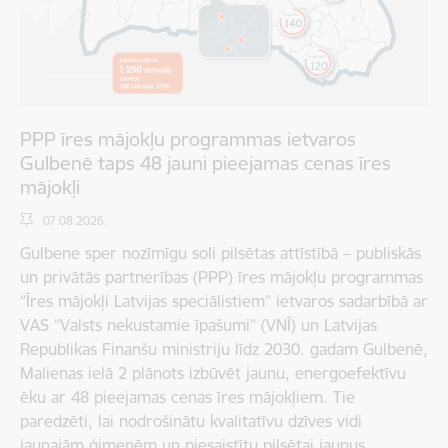
PPP īres mājokļu programmas ietvaros
Gulbenē taps 48 jauni pieejamas cenas īres
mājokļi
07.08.2026.
Gulbene sper nozīmīgu soli pilsētas attīstībā – publiskās
un privātās partnerības (PPP) īres mājokļu programmas
“Īres mājokļi Latvijas speciālistiem” ietvaros sadarbībā ar
VAS “Valsts nekustamie īpašumi” (VNĪ) un Latvijas
Republikas Finanšu ministriju līdz 2030. gadam Gulbenē,
Malienas ielā 2 plānots izbūvēt jaunu, energoefektīvu
ēku ar 48 pieejamas cenas īres mājokļiem. Tie
paredzēti, lai nodrošinātu kvalitatīvu dzīves vidi
jaunajām ģimenēm un piesaistītu pilsētai jaunus