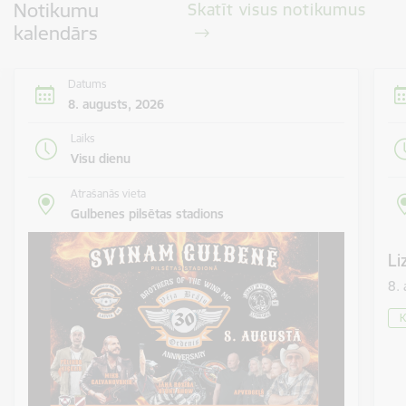
Notikumu
Skatīt visus notikumus
kalendārs
Datums
8. augusts, 2026
Laiks
Visu dienu
Atrašanās vieta
Gulbenes pilsētas stadions
Li
8.
K