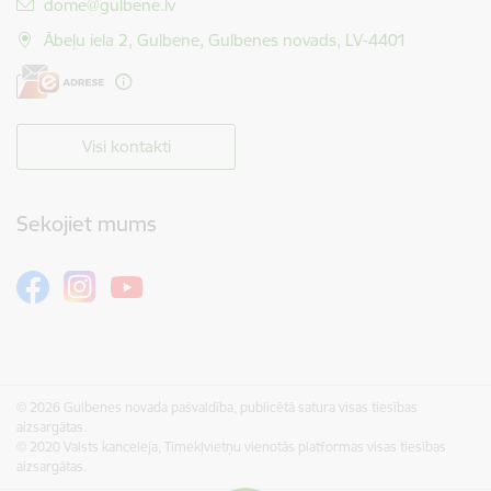
E-pasts:
dome@gulbene.lv
Ābeļu iela 2, Gulbene, Gulbenes novads, LV-4401
Visi kontakti
Sekojiet mums
© 2026 Gulbenes novada pašvaldība, publicētā satura visas tiesības
aizsargātas.
© 2020 Valsts kanceleja, Tīmekļvietņu vienotās platformas visas tiesības
aizsargātas.