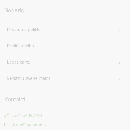
Noderīgi
Privātuma politika
Piekļūstamība
Lapas karte
Sīkdatņu izvēles maiņa
Kontakti
+371 64497710
E-pasts:
dome@gulbene.lv