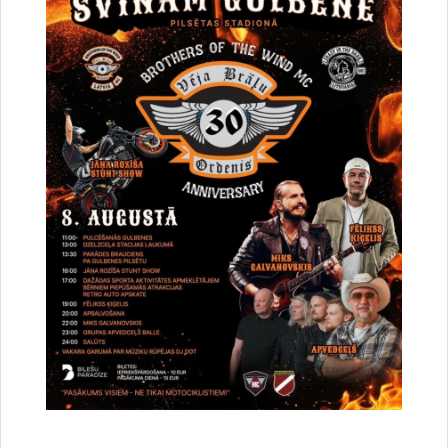
Par satiksmes organizāciju Brīvības un
Dzelzceļa ielas pārbūves darbu laikā Gulbenē
30.07.2026.
Projekti
Sabiedrība
Satiksmes ierobežojumi