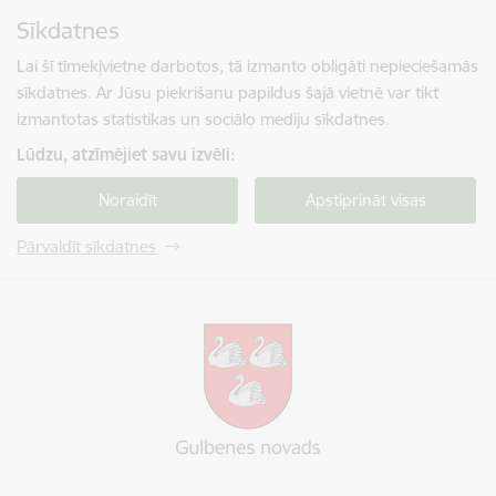
Pāriet uz lapas saturu
Sīkdatnes
Spied
lai meklētu
Enter
Lai šī tīmekļvietne darbotos, tā izmanto obligāti nepieciešamās
sīkdatnes. Ar Jūsu piekrišanu papildus šajā vietnē var tikt
izmantotas statistikas un sociālo mediju sīkdatnes.
Lūdzu, atzīmējiet savu izvēli:
Noraidīt
Apstiprināt visas
Pārvaldīt sīkdatnes
Gulbenes novada pašvaldība