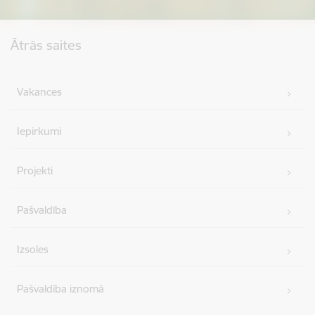
Kājene
Ātrās saites
Vakances
Iepirkumi
Projekti
Pašvaldība
Izsoles
Pašvaldība iznomā