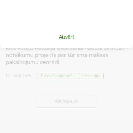
Aizvērt
Iedzīvotāju viedokļa izteikšanai nodots saistošo
noteikumu projekts par tūrisma maksas
pakalpojumu cenrādi
30.07.2026.
Pašvaldība informē
Sabiedrība
Visi jaunumi