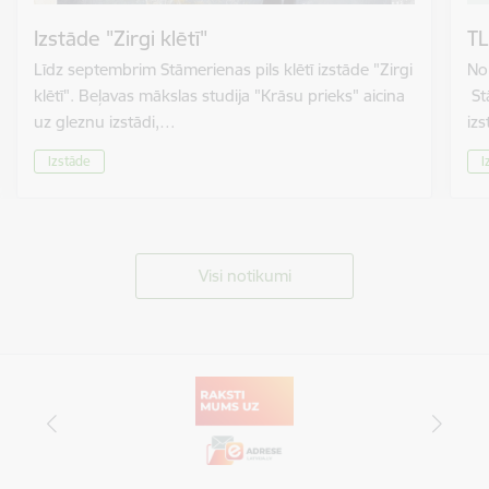
Izstāde "Zirgi klētī"
TL
Līdz septembrim Stāmerienas pils klētī izstāde "Zirgi
No 
klētī". Beļavas mākslas studija "Krāsu prieks" aicina
St
uz gleznu izstādi,…
izs
Izstāde
I
Visi notikumi