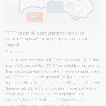
PPP īres mājokļu programmas ietvaros
Gulbenē taps 48 jauni pieejamas cenas īres
mājokļi
07.08.2026.
Gulbene sper nozīmīgu soli pilsētas attīstībā – publiskās
un privātās partnerības (PPP) īres mājokļu programmas
“Īres mājokļi Latvijas speciālistiem” ietvaros sadarbībā ar
VAS “Valsts nekustamie īpašumi” (VNĪ) un Latvijas
Republikas Finanšu ministriju līdz 2030. gadam Gulbenē,
Malienas ielā 2 plānots izbūvēt jaunu, energoefektīvu
ēku ar 48 pieejamas cenas īres mājokļiem. Tie
paredzēti, lai nodrošinātu kvalitatīvu dzīves vidi
jaunajām ģimenēm un piesaistītu pilsētai jaunus