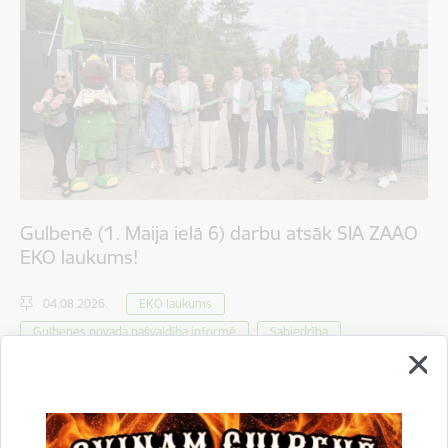
Gulbenē (1. Maija ielā 6) darbu atsāk SIA ZAAO
EKO laukums!
04.08.2026.
EKO laukums
Gulbenes novada pašvaldība informē
Sabiedrība