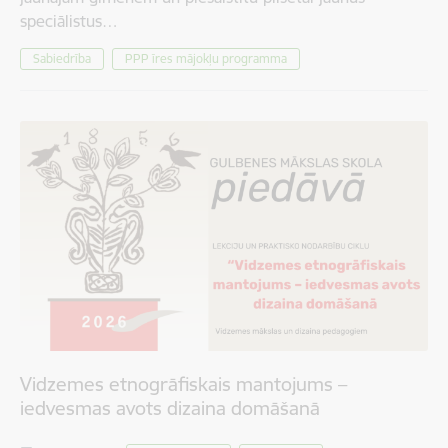
speciālistus…
Sabiedrība
PPP īres mājokļu programma
Vidzemes etnogrāfiskais mantojums –
iedvesmas avots dizaina domāšanā